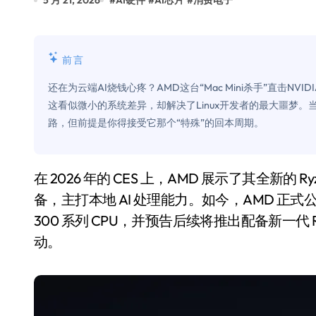
5 月 21, 2026
#
AI硬件
#
AI芯片
#
消费电子
比Model 3便宜？不，比Model 3有
550亿美金！沙特把EA买了，但背了
前言
Xbox 25岁生日送壁纸送徽章，就
还在为云端AI烧钱心疼？AMD这台“Mac Mini杀手”直击NVI
别再用汽车USB给MacBook充电了
这看似微小的系统差异，却解决了Linux开发者的最大噩梦
路，但前提是你得接受它那个“特殊”的回本周期。
花钱买宝马，启动先看蜘蛛侠？”车
Windows 11家庭版和专业版，选
在 2026 年的 CES 上，AMD 展示了其全新的 Ryzen AI Halo PC——一款与 Mac Mini 大小相当的设
你的U盘格式对了吗？详解exFAT和N
备，主打本地 AI 处理能力。如今，AMD 正式公布该
维修店最怕的“作死”操作：把手机塞
300 系列 CPU，并预告后续将推出配备新一代 Ryz
轻到忽略不计 大疆Mini 2S内录实
动。
从“卖电视”到“定规则”：海信拿下RGB-
对不起胖东来，我先不学了——永辉的