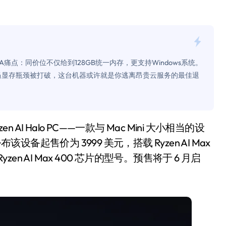
面儿——试驾雷克萨斯ES 500e
200亿的债
是不送主机，你领不领？
DIA痛点：同价位不仅给到128GB统一内存，更支持Windows系统。
！老司机教你3招真·快充
。当显存瓶颈被打破，这台机器或许就是你逃离昂贵云服务的最佳退
主怒了：车内不是广告屏！
错真的会后悔吗？
TFS的终极对决
设备起售价为 3999 美元，搭载 Ryzen AI Max
冰箱，你中招了吗？
en AI Max 400 芯片的型号。预售将于 6 月启
测，值不值得冲？
Mini LED全球话语权
“休克疗法”宣告暂停