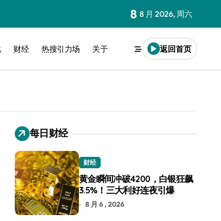
8
8 月 2026, 周六
戏
财经
热搜引力场
关于
返回首页
每日财经
财经
黄金瞬间冲破4200，白银狂飙
3.5%！三大利好连夜引爆
8 月 6 , 2026