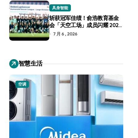
具身智能
斩获冠军佳绩！俞浩教育基金
会「天空工场」成员闪耀 2026
RoboCup 机器人世界杯
7 月 6 , 2026
智慧生活
小家电