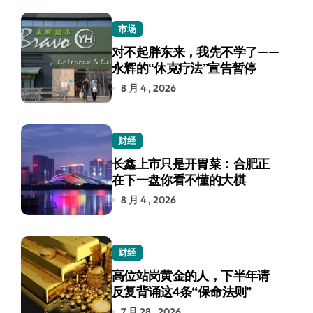
市场
对不起胖东来，我先不学了——
永辉的“休克疗法”宣告暂停
8 月 4 , 2026
财经
长鑫上市只是开胃菜：合肥正
在下一盘你看不懂的大棋
8 月 4 , 2026
财经
高位站岗黄金的人，下半年请
反复背诵这4条“保命法则”
7 月 28 , 2026