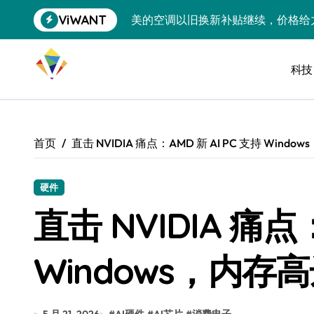
跳
ViWANT
美的空调以旧换新补贴继续，价格给
转
到
追觅清洁电器全球累计出货量破400
内
容
科技
黄金瞬间冲破4200，白银狂飙3.5
特斯拉中国卖第五，丰田一季净赚两
Peloton 新车实测：屏幕能转、
首页
直击 NVIDIA 痛点：AMD 新 AI PC 支持 Windo
Xbox七月大崩盘：裁员3200、
《我的世界》登陆Switch 2：画质
硬件
直击 NVIDIA 痛点：
谷歌DeepMind创始人辞去CEO，但
全球最小U盘，容量却碾压iPhone 
Windows，内存高达
400层堆叠、性能翻倍 三星把最新存
召回X9、合作大众遇冷、高端梦碎：