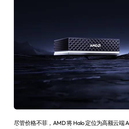
国际首次！中国钙钛矿探测器太空“
小米涨价！K90跳上3099，小米17标
长鑫上市只是开胃菜：合肥正在下一
耳机低音像白开水？90%的人第一步
复古玩家狂喜：Anbernic第三次复刻
Xbox 360 游戏终于要登 PC，光
AirTag 新版到底香不香？一篇帮你
净利润暴跌7.7%，苏泊尔开始靠“擦
尽管价格不菲，AMD 将 Halo 定位为高额云