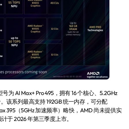
7%，苏泊尔
美的空调以旧换新
续命了？
续，价格给力，极
装！
8 月 7, 2026
为 AI Max+ Pro 495，拥有 16 个核心、5.2GHz
5S 显卡。该系列最高支持 192GB 统一内存，可分配
Max 395（5GHz 加速频率）略快，AMD 尚未提供实
片预计于 2026 年第三季度上市。