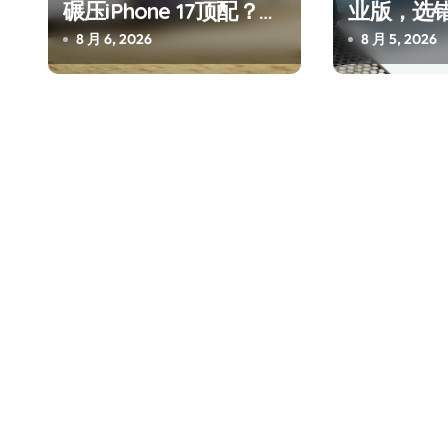
碾压iPhone 17顶配？闪
业版，选
迪这波操作太狠了
吗？
8 月 6, 2026
8 月 5, 2026