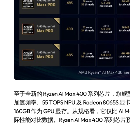
头科技注意：你
净利润暴跌7.
机已被美国认定
开始靠“擦边”
器”
8 月 7, 2026
至于全新的 Ryzen AI Max 400 系列芯片，旗舰型号
加速频率、55 TOPS NPU 及 Radeon 806
160GB 作为 GPU 显存。从规格看，它仅比 AI 
际性能对比数据。Ryzen AI Max 400 系列芯