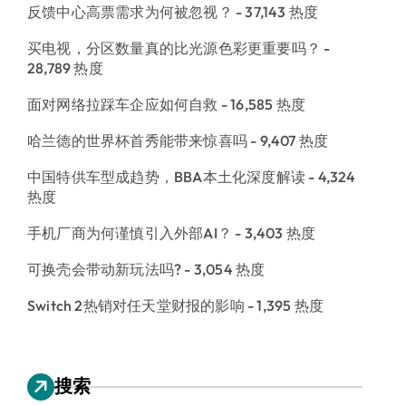
反馈中心高票需求为何被忽视？
- 37,143 热度
买电视，分区数量真的比光源色彩更重要吗？
-
28,789 热度
面对网络拉踩车企应如何自救
- 16,585 热度
哈兰德的世界杯首秀能带来惊喜吗
- 9,407 热度
中国特供车型成趋势，BBA本土化深度解读
- 4,324
热度
手机厂商为何谨慎引入外部AI？
- 3,403 热度
可换壳会带动新玩法吗?
- 3,054 热度
Switch 2热销对任天堂财报的影响
- 1,395 热度
搜索