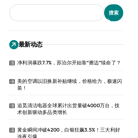
搜索
最新动态
净利润暴跌7.7%，苏泊尔开始靠“擦边”续命了？
美的空调以旧换新补贴继续，价格给力，极速闪
装！
追觅清洁电器全球累计出货量破4000万台，技
术创新驱动多品类增长
黄金瞬间冲破4200，白银狂飙3.5%！三大利好
连夜引爆