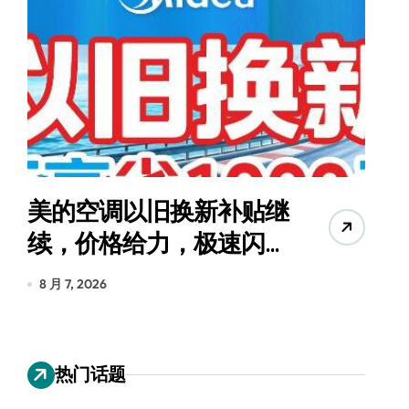
补贴继
追觅清洁电器全球累计
速闪
货量破4000万台，技术
创新驱动多品类增长
8 月 6, 2026
热门话题