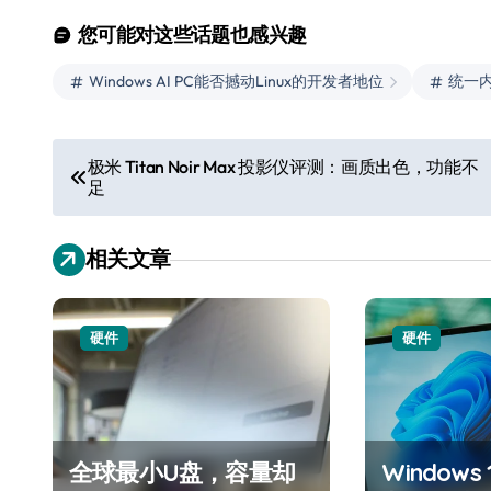
您可能对这些话题也感兴趣
Windows AI PC能否撼动Linux的开发者地位
统一
文
极米 Titan Noir Max 投影仪评测：画质出色，功能不
足
章
导
相关文章
航
硬件
硬件
全球最小U盘，容量却
Window