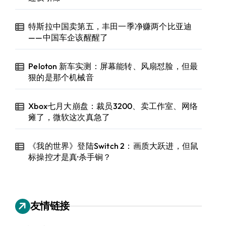
特斯拉中国卖第五，丰田一季净赚两个比亚迪
——中国车企该醒醒了
Peloton 新车实测：屏幕能转、风扇怼脸，但最
狠的是那个机械音
Xbox七月大崩盘：裁员3200、卖工作室、网络
瘫了，微软这次真急了
《我的世界》登陆Switch 2：画质大跃进，但鼠
标操控才是真·杀手锏？
友情链接