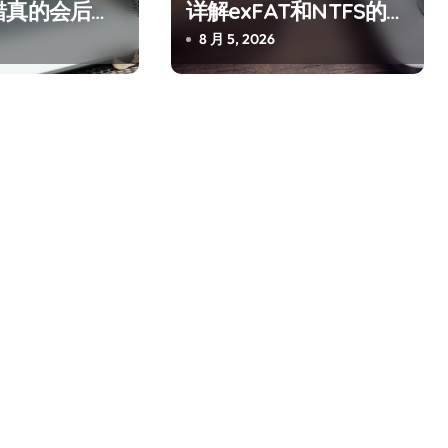
错真的会后悔
详解exFAT和NTFS的终
极对决
8 月 5, 2026