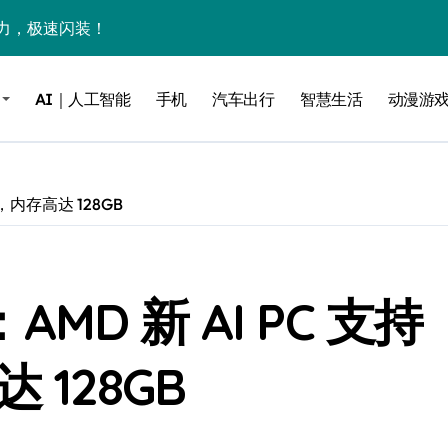
力，极速闪装！
0万台，技术创新驱动多品类增长
AI｜人工智能
手机
汽车出行
智慧生活
动漫游
%！三大利好连夜引爆
个比亚迪——中国车企该醒醒了
风扇怼脸，但最狠的是那个机械音
ws，内存高达 128GB
卖工作室、网络瘫了，微软这次真急了
大跃进，但鼠标操控才是真·杀手锏？
AMD 新 AI PC 支持
继续“垂帘听政”？
17顶配？闪迪这波操作太狠了
 128GB
储技术给了AI
小鹏的“多事之夏”