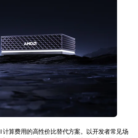
开箱”，一边探测射线一边光伏发电
准版逼近4800
盘你看不懂的大棋
就做错了
GBA SP，情怀拉满
盘党也能“以盘换数”了？
避坑+种草
边”续命了？
端 AI 计算费用的高性价比替代方案。以开发者常见场