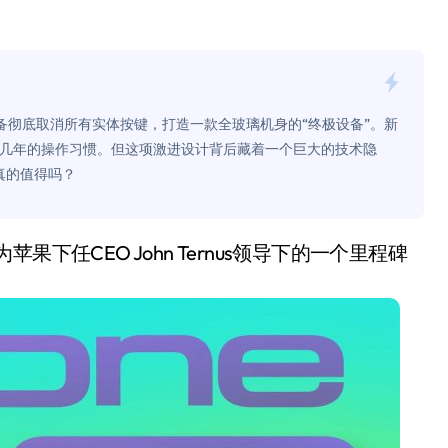
面儿——试驾雷克萨斯ES 500e
200亿的债
是不送主机，你领不领？
是准备彻底取消所有实体按键，打造一款全玻璃机身的“终极设备”。新
！老司机教你3招真·快充
十几年的操作习惯。但这项激进设计背后藏着一个巨大的技术隐
真的值得吗？
主怒了：车内不是广告屏！
错真的会后悔吗？
TFS的终极对决
冰箱，你中招了吗？
测，值不值得冲？
Mini LED全球话语权
“休克疗法”宣告暂停