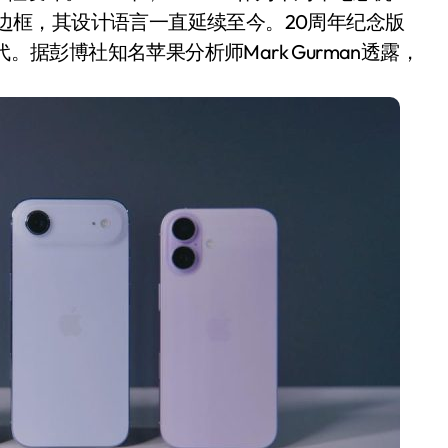
极窄边框，其设计语言一直延续至今。20周年纪念版
个时代。据彭博社知名苹果分析师Mark Gurman透露，
净利润暴跌7.7%，苏泊尔
开始靠“擦边”续命了？
8 月 7, 2026