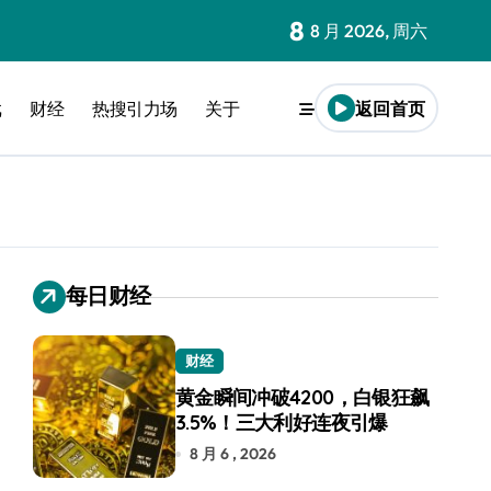
8
8 月 2026, 周六
戏
财经
热搜引力场
关于
返回首页
每日财经
财经
黄金瞬间冲破4200，白银狂飙
3.5%！三大利好连夜引爆
8 月 6 , 2026