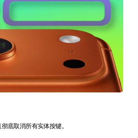
开箱”，一边探测射线一边光伏发电
准版逼近4800
盘你看不懂的大棋
就做错了
GBA SP，情怀拉满
盘党也能“以盘换数”了？
避坑+种草
边”续命了？
，并且彻底取消所有实体按键。