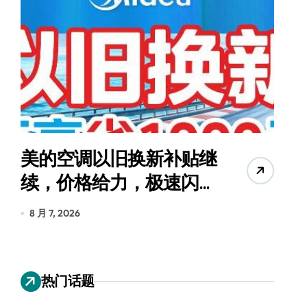
美的空调以旧换新补贴继
续，价格给力，极速闪
货
装！
8 月 7, 2026
8
热门话题