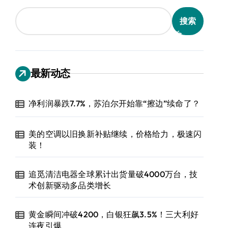
搜索
最新动态
净利润暴跌7.7%，苏泊尔开始靠“擦边”续命了？
美的空调以旧换新补贴继续，价格给力，极速闪
装！
追觅清洁电器全球累计出货量破4000万台，技
术创新驱动多品类增长
黄金瞬间冲破4200，白银狂飙3.5%！三大利好
连夜引爆