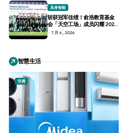
具身智能
斩获冠军佳绩！俞浩教育基金
会「天空工场」成员闪耀 2026
RoboCup 机器人世界杯
7 月 6 , 2026
智慧生活
空调