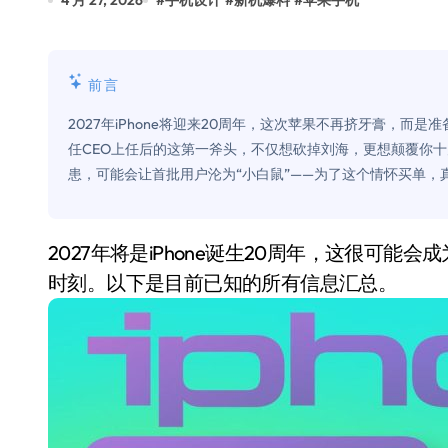
4 月 27, 2026
#
手机设计
#
新机爆料
#
苹果手机
比Model 3便宜？不，比Model 3有
550亿美金！沙特把EA买了，但背了
前言
Xbox 25岁生日送壁纸送徽章，就
2027年iPhone将迎来20周年，这次苹果不再挤牙膏，而
别再用汽车USB给MacBook充电了
任CEO上任后的这第一斧头，不仅想砍掉刘海，更想颠覆你
患，可能会让首批用户沦为“小白鼠”——为了这个情怀买单，
花钱买宝马，启动先看蜘蛛侠？”车
Windows 11家庭版和专业版，选
2027年将是iPhone诞生20周年，这很可能会成为苹果下任CEO John Ternus领导下的一个里程碑
你的U盘格式对了吗？详解exFAT和N
时刻。以下是目前已知的所有信息汇总。
维修店最怕的“作死”操作：把手机塞
轻到忽略不计 大疆Mini 2S内录实
从“卖电视”到“定规则”：海信拿下RGB-
对不起胖东来，我先不学了——永辉的