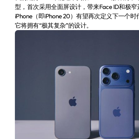
型，首次采用全面屏设计，带来Face ID和
iPhone（即iPhone 20）有望再次定义下一
它将拥有“极其复杂”的设计。
追觅、石头科技注意：你
们的扫地机已被美国认定
为“战略武器”
7 月 30, 2026