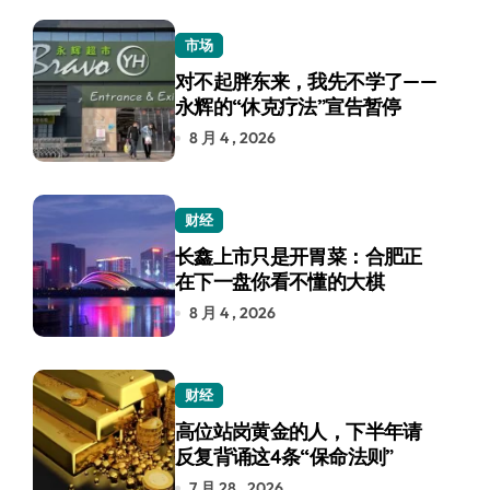
市场
对不起胖东来，我先不学了——
永辉的“休克疗法”宣告暂停
8 月 4 , 2026
财经
长鑫上市只是开胃菜：合肥正
在下一盘你看不懂的大棋
8 月 4 , 2026
财经
高位站岗黄金的人，下半年请
反复背诵这4条“保命法则”
7 月 28 , 2026