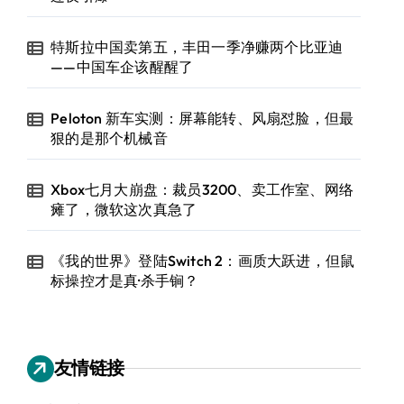
特斯拉中国卖第五，丰田一季净赚两个比亚迪
——中国车企该醒醒了
Peloton 新车实测：屏幕能转、风扇怼脸，但最
狠的是那个机械音
Xbox七月大崩盘：裁员3200、卖工作室、网络
瘫了，微软这次真急了
《我的世界》登陆Switch 2：画质大跃进，但鼠
标操控才是真·杀手锏？
友情链接