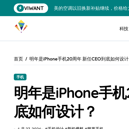
跳
ViWANT
美的空调以旧换新补贴继续，价格给
转
到
追觅清洁电器全球累计出货量破400
内
容
科技
黄金瞬间冲破4200，白银狂飙3.5
特斯拉中国卖第五，丰田一季净赚两
Peloton 新车实测：屏幕能转、
首页
明年是iPhone手机20周年 新任CEO到底如何设
Xbox七月大崩盘：裁员3200、
《我的世界》登陆Switch 2：画质
手机
明年是iPhone手机
谷歌DeepMind创始人辞去CEO，但
全球最小U盘，容量却碾压iPhone 
底如何设计？
400层堆叠、性能翻倍 三星把最新存
召回X9、合作大众遇冷、高端梦碎：