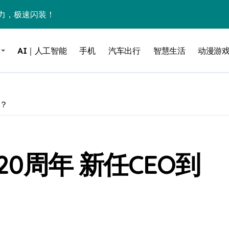
力，极速闪装！
0万台，技术创新驱动多品类增长
AI｜人工智能
手机
汽车出行
智慧生活
动漫游
%！三大利好连夜引爆
个比亚迪——中国车企该醒醒了
风扇怼脸，但最狠的是那个机械音
计？
卖工作室、网络瘫了，微软这次真急了
大跃进，但鼠标操控才是真·杀手锏？
20周年 新任CEO到
继续“垂帘听政”？
17顶配？闪迪这波操作太狠了
储技术给了AI
小鹏的“多事之夏”