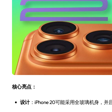
国际首次！中国钙钛矿探测器太空“
小米涨价！K90跳上3099，小米17标
长鑫上市只是开胃菜：合肥正在下一
耳机低音像白开水？90%的人第一步
复古玩家狂喜：Anbernic第三次复刻
Xbox 360 游戏终于要登 PC，光
AirTag 新版到底香不香？一篇帮你
净利润暴跌7.7%，苏泊尔开始靠“擦
核心亮点：
设计
：iPhone 20可能采用全玻璃机身