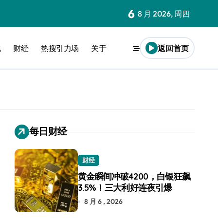
6
8 月 2026, 周四
戏
财经
热搜引力场
关于
返回首页
每日财经
财经
黄金瞬间冲破4200，白银狂飙
3.5%！三大利好连夜引爆
8 月 6 , 2026