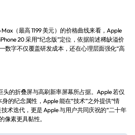
盘你看不懂的大棋
就做错了
GBA SP，情怀拉满
4 Pro Max（最高 1199 美元）的价格曲线来看，Apple
hone 20 采用“纪念版”定位，依据前述稀缺溢价
盘党也能“以盘换数”了？
。这一数字不仅覆盖研发成本，还在心理层面强化“高
避坑+种草
Bose却学不会？一文讲透
保姆级教程，有手就会！
0万台，技术创新驱动多品类增长
d 巨头的折叠屏与高刷新率屏幕所占据。Apple 若仅
纪念属性，Apple 能在“技术”之外提供“情
只是技术迭代，更是 Apple 与用户共同庆祝的“二十年
的像素更具黏性。