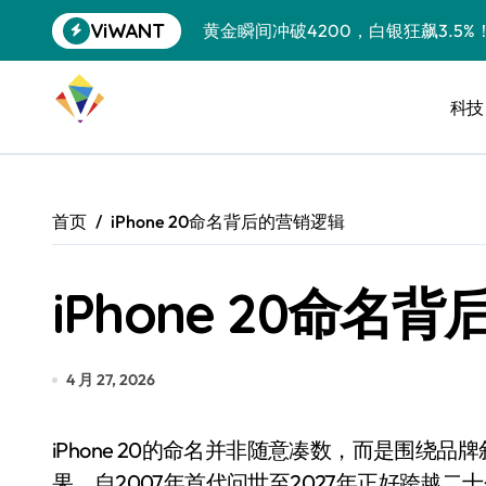
跳
ViWANT
黄金瞬间冲破4200，白银狂飙3.5
转
到
特斯拉中国卖第五，丰田一季净赚两
内
容
科技
Peloton 新车实测：屏幕能转、
Xbox七月大崩盘：裁员3200、
《我的世界》登陆Switch 2：画质
首页
iPhone 20命名背后的营销逻辑
谷歌DeepMind创始人辞去CEO，但
iPhone 20命名
全球最小U盘，容量却碾压iPhone 
400层堆叠、性能翻倍 三星把最新存
召回X9、合作大众遇冷、高端梦碎：
4 月 27, 2026
比Model 3便宜？不，比Model 3有
iPhone 20的命名并非随意凑数，而是围绕品牌叙事、纪念效应与市场定位三大轴心精心布局的结
550亿美金！沙特把EA买了，但背了
果。自2007年首代问世至2027年正好跨越