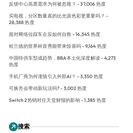
反馈中心高票需求为何被忽视？
- 37,006 热度
买电视，分区数量真的比光源色彩更重要吗？
-
28,388 热度
面对网络拉踩车企应如何自救
- 16,345 热度
哈兰德的世界杯首秀能带来惊喜吗
- 9,164 热度
中国特供车型成趋势，BBA本土化深度解读
- 4,273
热度
手机厂商为何谨慎引入外部AI？
- 3,350 热度
可换壳会带动新玩法吗?
- 3,002 热度
Switch 2热销对任天堂财报的影响
- 1,385 热度
搜索