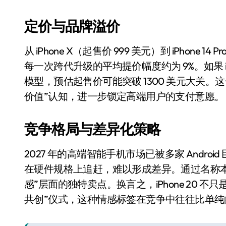
长鑫上市只是开胃菜：合肥正在下一
定价与品牌溢价
耳机低音像白开水？90%的人第一步
复古玩家狂喜：Anbernic第三次复刻
从 iPhone X（起售价 999 美元）到 iPhone 1
每一次跨代升级的平均提价幅度约为 9%。如果 iP
Xbox 360 游戏终于要登 PC，光
模型，预估起售价可能突破 1300 美元大关
AirTag 新版到底香不香？一篇帮你
价值”认知，进一步锁定高端用户的支付意愿。
苹果三星偷偷在用的“无感切换”，索尼
竞争格局与差异化策略
Apple Watch 表盘还能这么玩？
追觅清洁电器全球累计出货量破400
2027 年的高端智能手机市场已被多家 Androi
在硬件规格上追赶，难以形成差异。通过名称本身的
感”层面的独特卖点。换言之，iPhone 20 不
共创”仪式，这种情感标签在竞争中往往比单纯