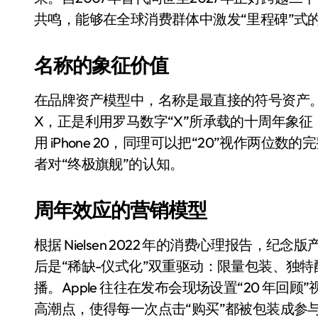
Xbox 25岁生日送壁纸送徽章，就
共鸣，能够在全球消费群体中激发“里程碑”式
别再用汽车USB给MacBook充电了
名称的象征价值
花钱买宝马，启动先看蜘蛛侠？”车
在品牌资产模型中，名称是最直接的符号资产。Apple 在
Windows 11家庭版和专业版，选
X，正是利用罗马数字“X”所承载的十周年象征
你的U盘格式对了吗？详解exFAT和N
用 iPhone 20，同理可以把“20”视作两
维修店最怕的“作死”操作：把手机塞
者对“终极旗舰”的认知。
轻到忽略不计 大疆Mini 2S内录实
周年效应的营销模型
从“卖电视”到“定规则”：海信拿下RGB-
对不起胖东来，我先不学了——永辉的
根据 Nielsen 2022 年的消费心理报告，纪
后是“稀缺-仪式化”双重驱动：限量包装、独
国际首次！中国钙钛矿探测器太空“
播。Apple 往往在发布会现场设置“20 年
小米涨价！K90跳上3099，小米17标
高潮点，使得每一次点击“购买”都被包装成参