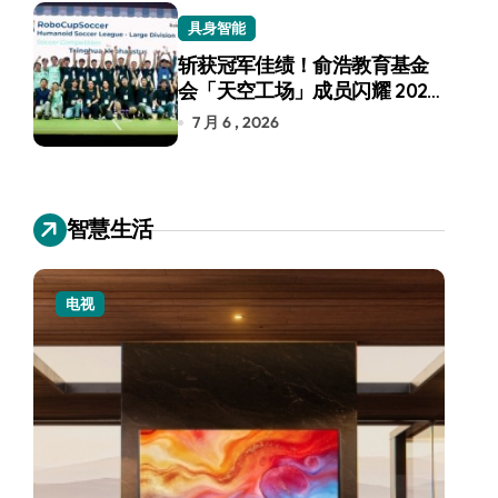
具身智能
斩获冠军佳绩！俞浩教育基金
会「天空工场」成员闪耀 2026
RoboCup 机器人世界杯
7 月 6 , 2026
智慧生活
电视