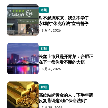
市场
对不起胖东来，我先不学了——
永辉的“休克疗法”宣告暂停
8 月 4 , 2026
财经
长鑫上市只是开胃菜：合肥正
在下一盘你看不懂的大棋
8 月 4 , 2026
财经
高位站岗黄金的人，下半年请
反复背诵这4条“保命法则”
7 月 28 , 2026