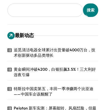
搜索
最新动态
追觅清洁电器全球累计出货量破4000万台，技
术创新驱动多品类增长
黄金瞬间冲破4200，白银狂飙3.5%！三大利好
连夜引爆
特斯拉中国卖第五，丰田一季净赚两个比亚迪
——中国车企该醒醒了
Peloton 新车实测：屏幕能转、风扇怼脸，但最