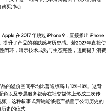
是不送主机，你领不领？
的购买冲动。
！老司机教你3招真·快充
主怒了：车内不是广告屏！
 2017 年跳过 iPhone 9，直接推出 iPhone
错真的会后悔吗？
，提升了产品的稀缺感与历史感。若2027年直接使
TFS的终极对决
位数的完整闭环，暗示技术成熟与生态完整，进而提升消费
冰箱，你中招了吗？
测，值不值得冲？
Mini LED全球话语权
“休克疗法”宣告暂停
念版产品的溢价空间平均比普通版高出 12%–18%。这背
特配色以及专属服务都会在社交媒体上形成二次传
开箱”，一边探测射线一边光伏发电
回顾”视频，这种叙事式营销能够把产品置于公司历史的
准版逼近4800
与历史的仪式。