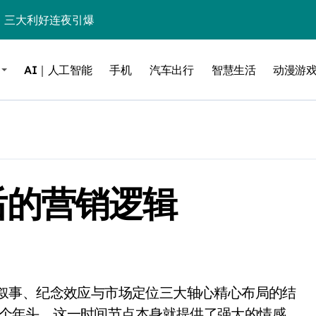
%！三大利好连夜引爆
个比亚迪——中国车企该醒醒了
AI｜人工智能
手机
汽车出行
智慧生活
动漫游
风扇怼脸，但最狠的是那个机械音
卖工作室、网络瘫了，微软这次真急了
大跃进，但鼠标操控才是真·杀手锏？
继续“垂帘听政”？
背后的营销逻辑
17顶配？闪迪这波操作太狠了
储技术给了AI
小鹏的“多事之夏”
面儿——试驾雷克萨斯ES 500e
200亿的债
二十个年头，这一时间节点本身就提供了强大的情感