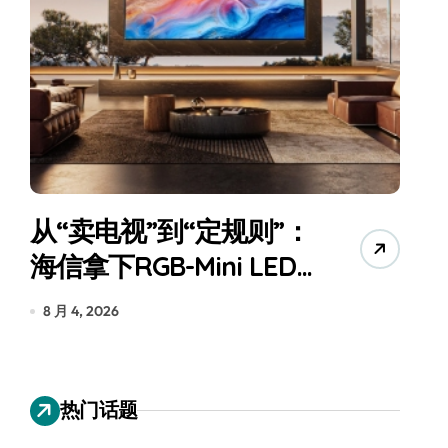
从“卖电视”到“定规则”：
海信拿下RGB-Mini LED
全球话语权
为
8 月 4, 2026
7
热门话题