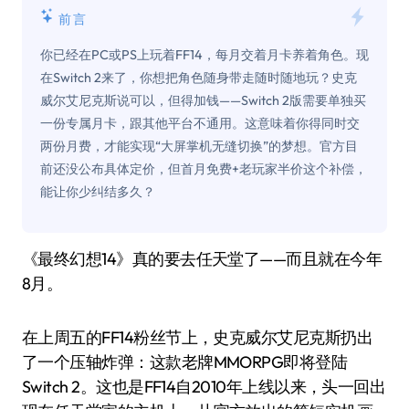
前言
你已经在PC或PS上玩着FF14，每月交着月卡养着角色。现
在Switch 2来了，你想把角色随身带走随时随地玩？史克
威尔艾尼克斯说可以，但得加钱——Switch 2版需要单独买
一份专属月卡，跟其他平台不通用。这意味着你得同时交
两份月费，才能实现“大屏掌机无缝切换”的梦想。官方目
前还没公布具体定价，但首月免费+老玩家半价这个补偿，
能让你少纠结多久？
《最终幻想14》真的要去任天堂了——而且就在今年
8月。
在上周五的FF14粉丝节上，史克威尔艾尼克斯扔出
了一个压轴炸弹：这款老牌MMORPG即将登陆
Switch 2。这也是FF14自2010年上线以来，头一回出