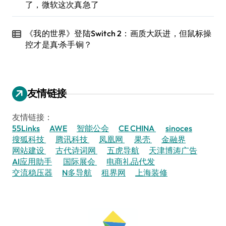
了，微软这次真急了
《我的世界》登陆Switch 2：画质大跃进，但鼠标操
控才是真·杀手锏？
友情链接
友情链接：
55Links
AWE
智能公会
CE CHINA
sinoces
搜狐科技
腾讯科技
凤凰网
果壳
金融界
网站建设
古代诗词网
五虎导航
天津博涛广告
AI应用助手
国际展会
电商礼品代发
交流稳压器
N多导航
租界网
上海装修