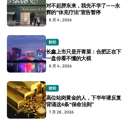
对不起胖东来，我先不学了——永
辉的“休克疗法”宣告暂停
8 月 4 , 2026
财经
长鑫上市只是开胃菜：合肥正在下
一盘你看不懂的大棋
8 月 4 , 2026
财经
高位站岗黄金的人，下半年请反复
背诵这4条“保命法则”
7 月 28 , 2026