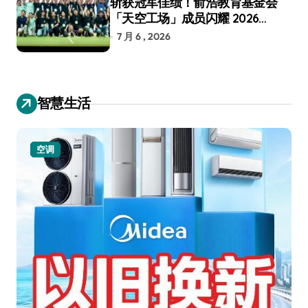
斩获冠军佳绩！俞浩教育基金会
「天空工场」成员闪耀 2026
RoboCup 机器人世界杯
7 月 6 , 2026
智慧生活
空调