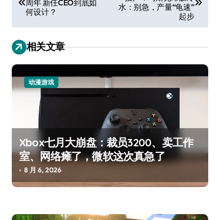
章
周年 新任CEO到底如
水：别急，产量“龟速”
何设计？
导
起步
航
相关文章
动漫游戏
Xbox七月大崩盘：裁员3200、卖工作
室、网络瘫了，微软这次真急了
8 月 6, 2026