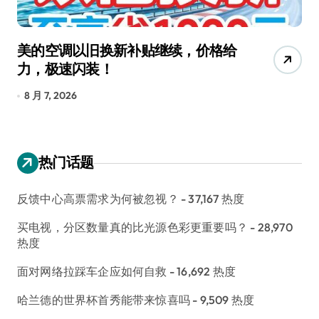
美的空调以旧换新补贴继续，价格给
追
力，极速闪装！
4
长
8 月 7, 2026
8
热门话题
反馈中心高票需求为何被忽视？
- 37,167 热度
买电视，分区数量真的比光源色彩更重要吗？
- 28,970
热度
面对网络拉踩车企应如何自救
- 16,692 热度
哈兰德的世界杯首秀能带来惊喜吗
- 9,509 热度