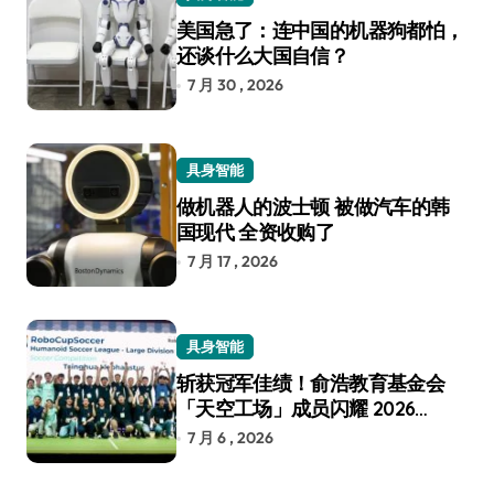
美国急了：连中国的机器狗都怕，
还谈什么大国自信？
7 月 30 , 2026
具身智能
做机器人的波士顿 被做汽车的韩
国现代 全资收购了
7 月 17 , 2026
具身智能
斩获冠军佳绩！俞浩教育基金会
「天空工场」成员闪耀 2026
RoboCup 机器人世界杯
7 月 6 , 2026