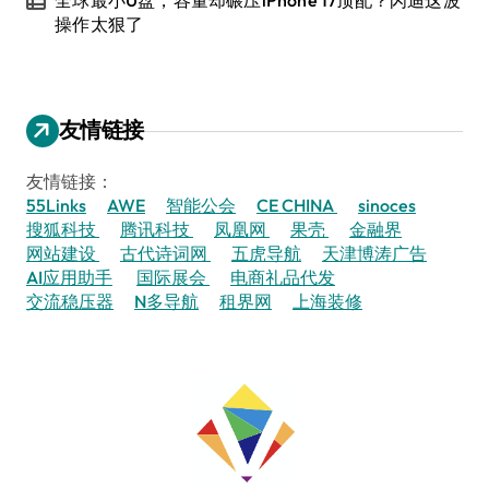
全球最小U盘，容量却碾压iPhone 17顶配？闪迪这波
操作太狠了
友情链接
友情链接：
55Links
AWE
智能公会
CE CHINA
sinoces
搜狐科技
腾讯科技
凤凰网
果壳
金融界
网站建设
古代诗词网
五虎导航
天津博涛广告
AI应用助手
国际展会
电商礼品代发
交流稳压器
N多导航
租界网
上海装修