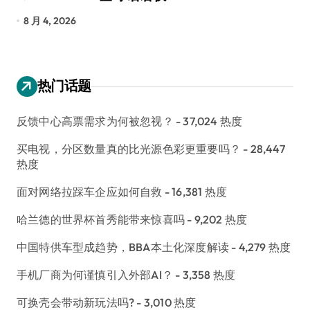
7 月 30, 2026
7
热门话题
反馈中心高票需求为何被忽视？
- 37,024 热度
买电视，分区数量真的比光源色彩更重要吗？
- 28,447
热度
面对网络拉踩车企应如何自救
- 16,381 热度
哈兰德的世界杯首秀能带来惊喜吗
- 9,202 热度
中国特供车型成趋势，BBA本土化深度解读
- 4,279 热度
手机厂商为何谨慎引入外部AI？
- 3,358 热度
可换壳会带动新玩法吗?
- 3,010 热度