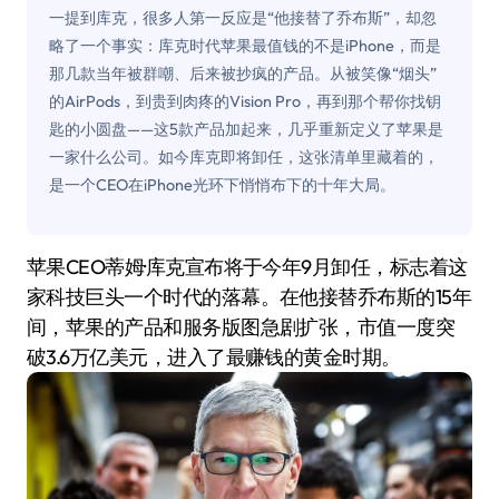
一提到库克，很多人第一反应是“他接替了乔布斯”，却忽
略了一个事实：库克时代苹果最值钱的不是iPhone，而是
那几款当年被群嘲、后来被抄疯的产品。从被笑像“烟头”
的AirPods，到贵到肉疼的Vision Pro，再到那个帮你找钥
匙的小圆盘——这5款产品加起来，几乎重新定义了苹果是
一家什么公司。如今库克即将卸任，这张清单里藏着的，
是一个CEO在iPhone光环下悄悄布下的十年大局。
苹果CEO蒂姆·库克宣布将于今年9月卸任，标志着这
家科技巨头一个时代的落幕。在他接替乔布斯的15年
间，苹果的产品和服务版图急剧扩张，市值一度突
破3.6万亿美元，进入了最赚钱的黄金时期。