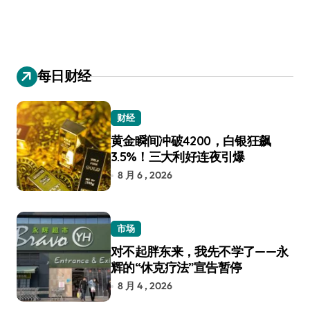
每日财经
财经
黄金瞬间冲破4200，白银狂飙
3.5%！三大利好连夜引爆
8 月 6 , 2026
市场
对不起胖东来，我先不学了——永
辉的“休克疗法”宣告暂停
8 月 4 , 2026