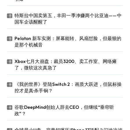
特斯拉中国卖第五，丰田一季净赚两个比亚迪——中
国车企该醒醒了
Peloton 新车实测：屏幕能转、风扇怼脸，但最狠的
是那个机械音
Xbox七月大崩盘：裁员3200、卖工作室、网络瘫
了，微软这次真急了
《我的世界》登陆Switch 2：画质大跃进，但鼠标操
控才是真·杀手锏？
谷歌DeepMind创始人辞去CEO，但继续“垂帘听
政”？