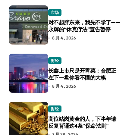
市场
对不起胖东来，我先不学了——
永辉的“休克疗法”宣告暂停
8 月 4 , 2026
财经
长鑫上市只是开胃菜：合肥正
在下一盘你看不懂的大棋
8 月 4 , 2026
财经
高位站岗黄金的人，下半年请
反复背诵这4条“保命法则”
7 月 28 , 2026