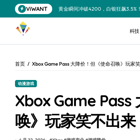
跳
ViWANT
黄金瞬间冲破4200，白银狂飙3.5
转
到
特斯拉中国卖第五，丰田一季净赚两
内
容
科技
Peloton 新车实测：屏幕能转、
Xbox七月大崩盘：裁员3200、
《我的世界》登陆Switch 2：画质
首页
Xbox Game Pass 大降价！但《使命召唤》玩家
谷歌DeepMind创始人辞去CEO，但
全球最小U盘，容量却碾压iPhone 
动漫游戏
Xbox Game P
400层堆叠、性能翻倍 三星把最新存
召回X9、合作大众遇冷、高端梦碎：
唤》玩家笑不出来
比Model 3便宜？不，比Model 3有
550亿美金！沙特把EA买了，但背了