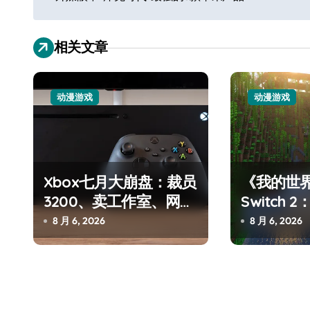
章
导
相关文章
航
动漫游戏
动漫游戏
从电视一哥到声学霸主，
TCL用一套‘完整体系’砸
Xbox七月大崩盘：裁员
《我的世
3200、卖工作室、网络
Switch
开了回音壁的顶级牌桌
7 月 27, 2026
瘫了，微软这次真急了
进，但鼠标
8 月 6, 2026
8 月 6, 2026
杀手锏？