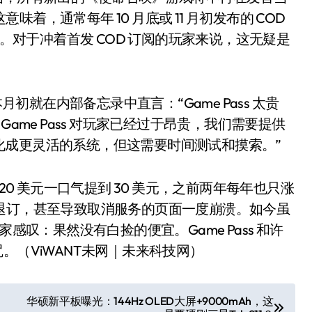
意味着，通常每年 10 月底或 11 月初发布的 COD
到。对于冲着首发 COD 订阅的玩家来说，这无疑是
月初就在内部备忘录中直言：“Game Pass 太贵
看，Game Pass 对玩家已经过于昂贵，我们需要提供
化成更灵活的系统，但这需要时间测试和摸索。”
20 美元一口气提到 30 美元，之前两年每年也只涨
小家电
发大量退订，甚至导致取消服务的页面一度崩溃。如今虽
感叹：果然没有白捡的便宜。Game Pass 和许
。（ViWANT未网｜未来科技网）
华硕新平板曝光：144Hz OLED大屏+9000mAh，这