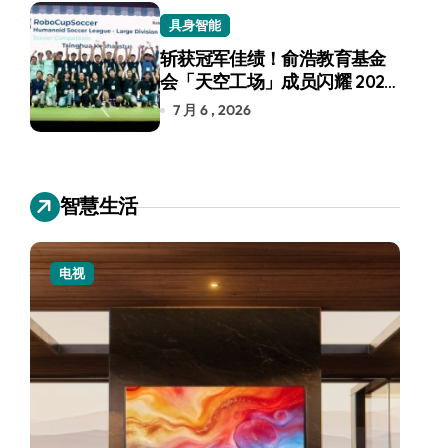
具身智能
斩获冠军佳绩！俞浩教育基金
会「天空工场」成员闪耀 2026
RoboCup 机器人世界杯
7 月 6 , 2026
智慧生活
电视