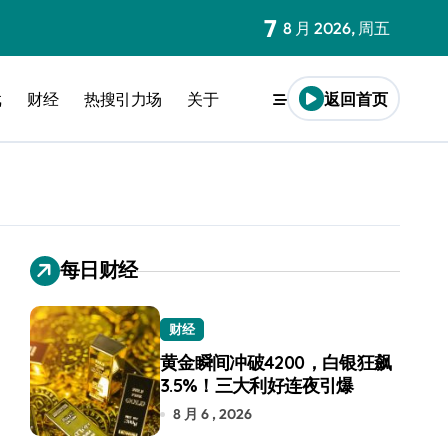
7
8 月 2026, 周五
戏
财经
热搜引力场
关于
返回首页
每日财经
财经
黄金瞬间冲破4200，白银狂飙
3.5%！三大利好连夜引爆
8 月 6 , 2026