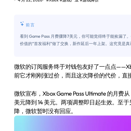
4 月 22, 2026
#
Xbox
#
游戏产业
#
游戏降价
Xbox 25岁生日送壁纸送徽章，就
别再用汽车USB给MacBook充电了
前言
花钱买宝马，启动先看蜘蛛侠？”车
看到 Game Pass 月费骤降7美元，你可能觉得终于能捡
Windows 11家庭版和专业版，选
价值的“首发福利”做了交换，新作延后一年上架。这究竟是
你的U盘格式对了吗？详解exFAT和N
维修店最怕的“作死”操作：把手机塞
微软的订阅服务终于对钱包友好了一点点——Xbox Game Pass Ultimate 降价了。然而，就在半年
前它才刚刚涨过价，而且这次降价的代价，直
轻到忽略不计 大疆Mini 2S内录实
从“卖电视”到“定规则”：海信拿下RGB-
微软宣布，Xbox Game Pass Ultimate 的月费从 
对不起胖东来，我先不学了——永辉的
美元降到 14 美元。两项调整即日起生效。至于另外两
降，微软暂时没有回应。
国际首次！中国钙钛矿探测器太空“
小米涨价！K90跳上3099，小米17标