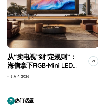
从“卖电视”到“定规则”：
海信拿下RGB-Mini LED
全球话语权
为
8 月 4, 2026
7
热门话题