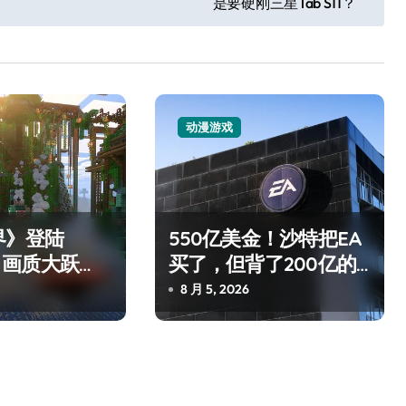
是要硬刚三星Tab S11？
动漫游戏
追觅清洁电器全球累计出
货量破4000万台，技术
界》登陆
550亿美金！沙特把EA
 2：画质大跃
买了，但背了200亿的
创新驱动多品类增长
8 月 6, 2026
操控才是真·
债
8 月 5, 2026