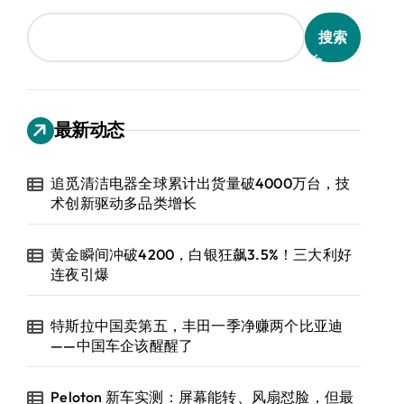
搜索
最新动态
追觅清洁电器全球累计出货量破4000万台，技
术创新驱动多品类增长
黄金瞬间冲破4200，白银狂飙3.5%！三大利好
连夜引爆
特斯拉中国卖第五，丰田一季净赚两个比亚迪
——中国车企该醒醒了
Peloton 新车实测：屏幕能转、风扇怼脸，但最