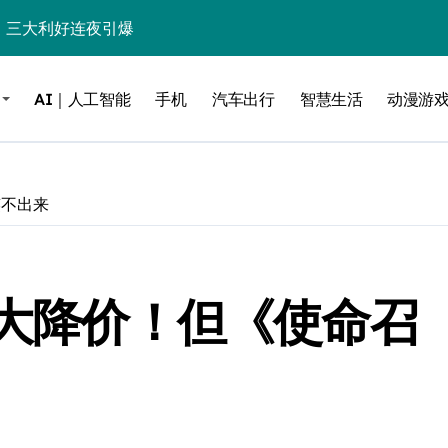
%！三大利好连夜引爆
个比亚迪——中国车企该醒醒了
AI｜人工智能
手机
汽车出行
智慧生活
动漫游
风扇怼脸，但最狠的是那个机械音
卖工作室、网络瘫了，微软这次真急了
大跃进，但鼠标操控才是真·杀手锏？
笑不出来
继续“垂帘听政”？
17顶配？闪迪这波操作太狠了
ass 大降价！但《使命召
储技术给了AI
小鹏的“多事之夏”
面儿——试驾雷克萨斯ES 500e
200亿的债