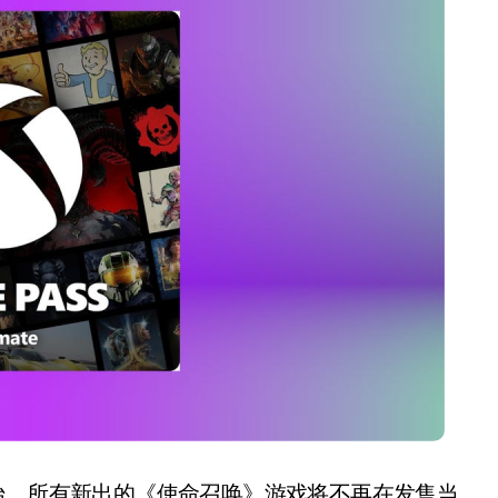
盘你看不懂的大棋
就做错了
GBA SP，情怀拉满
盘党也能“以盘换数”了？
避坑+种草
Bose却学不会？一文讲透
保姆级教程，有手就会！
0万台，技术创新驱动多品类增长
始，所有新出的《使命召唤》游戏将不再在发售当