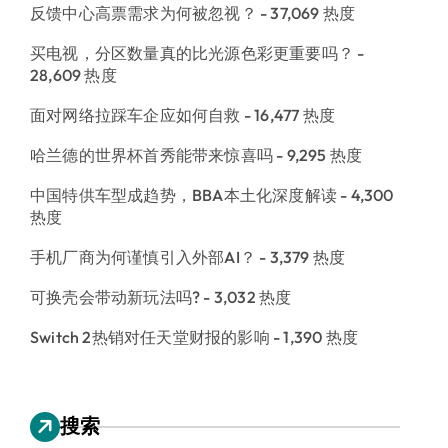
反馈中心高票需求为何被忽视？
- 37,069 热度
买电视，分区数量真的比光源色彩更重要吗？
-
28,609 热度
面对网络拉踩车企应如何自救
- 16,477 热度
哈兰德的世界杯首秀能带来惊喜吗
- 9,295 热度
中国特供车型成趋势，BBA本土化深度解读
- 4,300
热度
手机厂商为何谨慎引入外部AI？
- 3,379 热度
可换壳会带动新玩法吗?
- 3,032 热度
Switch 2热销对任天堂财报的影响
- 1,390 热度
搜索