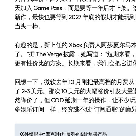
天加入 Game Pass，而是要等一年后才上架。这
新作，最快也要等到 2027 年底的假期才能玩
当头一棒。
有趣的是，新上任的 Xbox 负责人阿莎·夏尔马本
了。”据 The Verge 披露，她写道：“短期来
更有性价比的方案。长期来看，我们会把它进
回想一下，微软去年 10 月刚把最高档的月费从 
电视
了 2-3 美元。那次 10 美元的大幅涨价引
然降价了，但 COD 延期一年的操作，让不少玩家
多娱乐订阅一样，终究逃不过“订阅通胀”的魔咒
文
外媒眼中“库克时代”最强的5款苹果产品