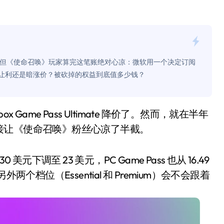
是不送主机，你领不领？
！老司机教你3招真·快充
主怒了：车内不是广告屏！
漏了。但《使命召唤》玩家算完这笔账绝对心凉：微软用一个决定订阅
错真的会后悔吗？
真让利还是暗涨价？被砍掉的权益到底值多少钱？
TFS的终极对决
冰箱，你中招了吗？
接让《使命召唤》粉丝心凉了半截。
测，值不值得冲？
Mini LED全球话语权
30 美元下调至 23 美元，PC Game Pass 也从 16.49
“休克疗法”宣告暂停
个档位（Essential 和 Premium）会不会跟着
开箱”，一边探测射线一边光伏发电
准版逼近4800