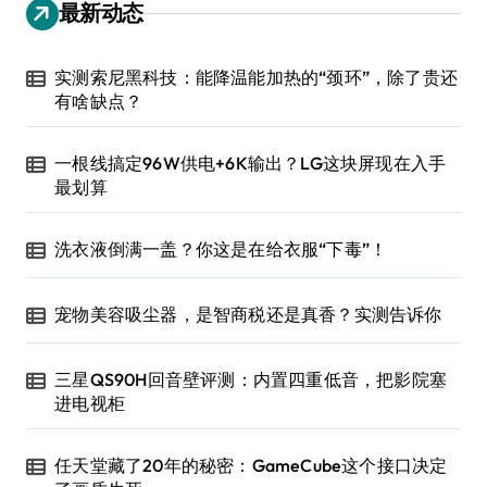
最新动态
实测索尼黑科技：能降温能加热的“颈环”，除了贵还
有啥缺点？
一根线搞定96W供电+6K输出？LG这块屏现在入手
最划算
洗衣液倒满一盖？你这是在给衣服“下毒”！
宠物美容吸尘器，是智商税还是真香？实测告诉你
三星QS90H回音壁评测：内置四重低音，把影院塞
进电视柜
任天堂藏了20年的秘密：GameCube这个接口决定