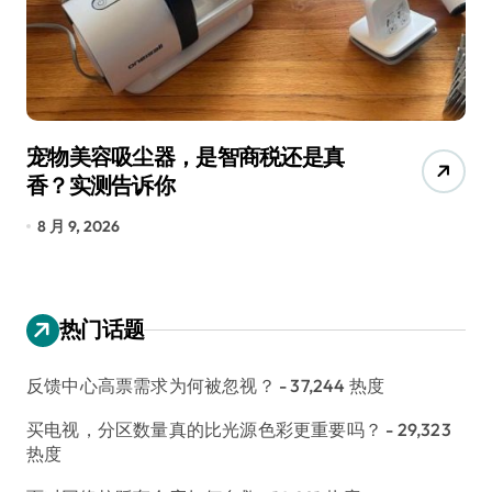
宠物美容吸尘器，是智商税还是真
三
香？实测告诉你
低
8 月 9, 2026
8
热门话题
反馈中心高票需求为何被忽视？
- 37,244 热度
买电视，分区数量真的比光源色彩更重要吗？
- 29,323
热度