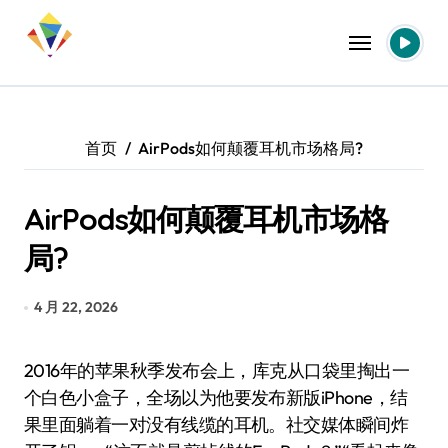
跳
转
到
内
容
首页
AirPods如何颠覆耳机市场格局?
AirPods如何颠覆耳机市场格
局?
4 月 22, 2026
2016年的苹果秋季发布会上，库克从口袋里掏出一
个白色小盒子，全场以为他要发布新版iPhone，结
果里面躺着一对没有线缆的耳机。社交媒体瞬间炸