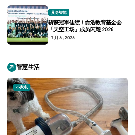
具身智能
斩获冠军佳绩！俞浩教育基金会
「天空工场」成员闪耀 2026
RoboCup 机器人世界杯
7 月 6 , 2026
智慧生活
小家电