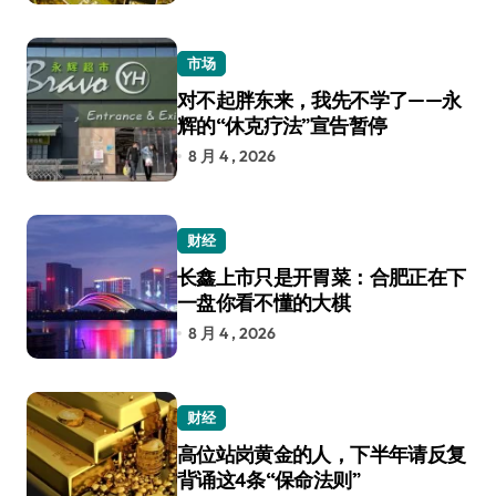
市场
对不起胖东来，我先不学了——永
辉的“休克疗法”宣告暂停
8 月 4 , 2026
财经
长鑫上市只是开胃菜：合肥正在下
一盘你看不懂的大棋
8 月 4 , 2026
财经
高位站岗黄金的人，下半年请反复
背诵这4条“保命法则”