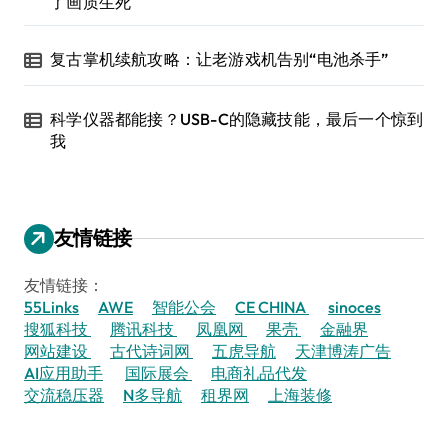
了画质生死
复古掌机续航攻略：让老游戏机告别“电池杀手”
科学仪器都能接？USB-C的隐藏技能，最后一个惊到
我
友情链接
友情链接：
55Links
AWE
智能公会
CE CHINA
sinoces
搜狐科技
腾讯科技
凤凰网
果壳
金融界
网站建设
古代诗词网
五虎导航
天津博涛广告
AI应用助手
国际展会
电商礼品代发
交流稳压器
N多导航
租界网
上海装修