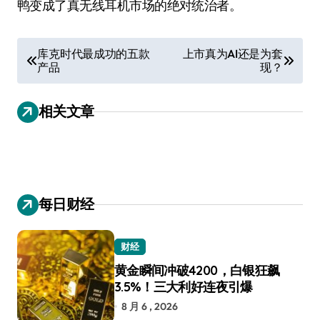
鸭变成了真无线耳机市场的绝对统治者。
文
库克时代最成功的五款
上市真为AI还是为套
产品
现？
章
导
相关文章
航
每日财经
财经
黄金瞬间冲破4200，白银狂飙
3.5%！三大利好连夜引爆
8 月 6 , 2026