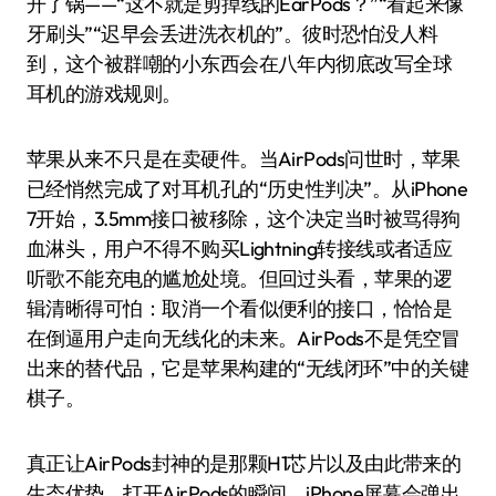
开了锅——“这不就是剪掉线的EarPods？”“看起来像
牙刷头”“迟早会丢进洗衣机的”。彼时恐怕没人料
到，这个被群嘲的小东西会在八年内彻底改写全球
耳机的游戏规则。
苹果从来不只是在卖硬件。当AirPods问世时，苹果
已经悄然完成了对耳机孔的“历史性判决”。从iPhone
7开始，3.5mm接口被移除，这个决定当时被骂得狗
血淋头，用户不得不购买Lightning转接线或者适应
听歌不能充电的尴尬处境。但回过头看，苹果的逻
辑清晰得可怕：取消一个看似便利的接口，恰恰是
在倒逼用户走向无线化的未来。AirPods不是凭空冒
出来的替代品，它是苹果构建的“无线闭环”中的关键
棋子。
真正让AirPods封神的是那颗H1芯片以及由此带来的
生态优势。打开AirPods的瞬间，iPhone屏幕会弹出