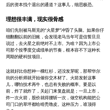
后的资本找个退出的通道？这事儿，细思极恐。
理想很丰满，现实很骨感
咱们先别被马斯克的“火星梦”冲昏了头脑。如果你仔
细翻翻以前的旧账，会发现老马当年可是信誓旦旦
说过，去火星之前绝对不上市。为啥？因为上市公
司那个按季度交成绩单的节奏，根本容不下这种长
周期的硬科技项目。
这就好比你想种一棵红杉，还没发芽呢，那帮华尔
街的分析师就开始催你交木材了。火箭发射这事
儿，哪怕技术再牛，也总有失败的概率。要是以
前，炸了就炸了，关起门来复盘就是；一旦上市，
炸一次火箭，股价就得腰斩一次，做空机构能把公
司门口的草坪都给啃秃噜皮。这种压力，谁顶得