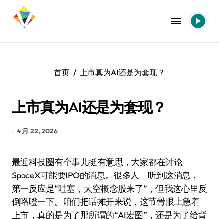
跳
转
到
内
容
首页
上市真为AI还是为套现？
上市真为AI还是为套现？
4 月 22, 2026
最近科技圈有个事儿挺有意思，大家都在讨论
SpaceX可能要IPO的消息。很多人一听到这消息，
第一反应是“哇塞，太空概念股来了”，但我这心里反
倒咯噔一下。咱们把话摊开来说，这节骨眼上急着
上市，真的是为了那所谓的“AI宏图”，还是为了给背