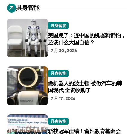
具身智能
具身智能
美国急了：连中国的机器狗都怕，
还谈什么大国自信？
7 月 30 , 2026
具身智能
做机器人的波士顿 被做汽车的韩
国现代 全资收购了
7 月 17 , 2026
具身智能
斩获冠军佳绩！俞浩教育基金会