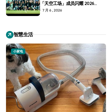
「天空工场」成员闪耀 2026
RoboCup 机器人世界杯
7 月 6 , 2026
智慧生活
小家电