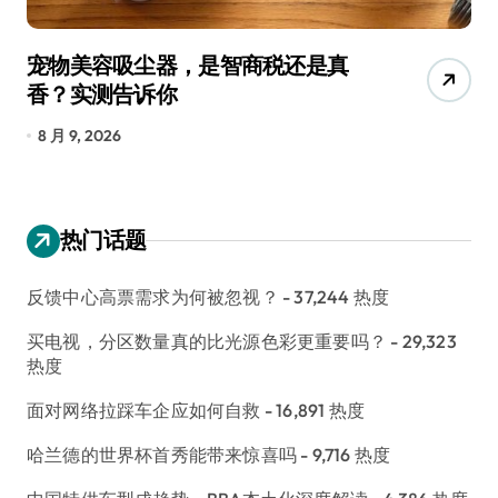
宠物美容吸尘器，是智商税还是真
三
香？实测告诉你
低
8 月 9, 2026
8
热门话题
反馈中心高票需求为何被忽视？
- 37,244 热度
买电视，分区数量真的比光源色彩更重要吗？
- 29,323
热度
面对网络拉踩车企应如何自救
- 16,891 热度
哈兰德的世界杯首秀能带来惊喜吗
- 9,716 热度