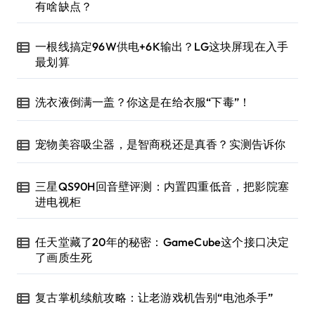
有啥缺点？
一根线搞定96W供电+6K输出？LG这块屏现在入手
最划算
洗衣液倒满一盖？你这是在给衣服“下毒”！
宠物美容吸尘器，是智商税还是真香？实测告诉你
三星QS90H回音壁评测：内置四重低音，把影院塞
进电视柜
任天堂藏了20年的秘密：GameCube这个接口决定
了画质生死
复古掌机续航攻略：让老游戏机告别“电池杀手”