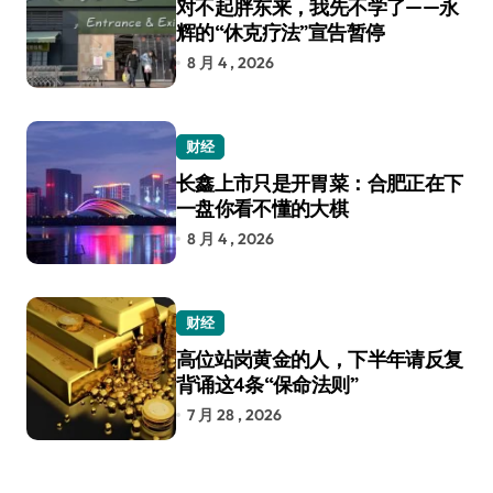
对不起胖东来，我先不学了——永
辉的“休克疗法”宣告暂停
8 月 4 , 2026
财经
长鑫上市只是开胃菜：合肥正在下
一盘你看不懂的大棋
8 月 4 , 2026
财经
高位站岗黄金的人，下半年请反复
背诵这4条“保命法则”
7 月 28 , 2026