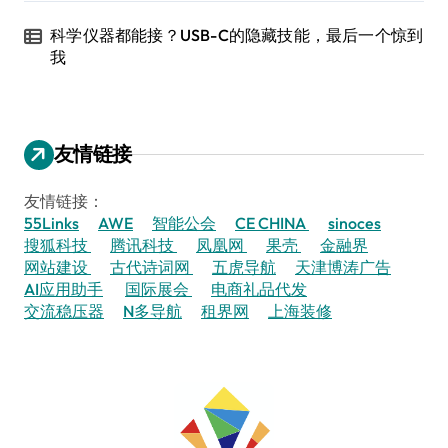
科学仪器都能接？USB-C的隐藏技能，最后一个惊到
我
友情链接
友情链接：
55Links
AWE
智能公会
CE CHINA
sinoces
搜狐科技
腾讯科技
凤凰网
果壳
金融界
网站建设
古代诗词网
五虎导航
天津博涛广告
AI应用助手
国际展会
电商礼品代发
交流稳压器
N多导航
租界网
上海装修