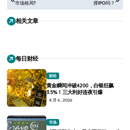
市场格局?
撑IPO吗？
章
导
相关文章
航
每日财经
财经
黄金瞬间冲破4200，白银狂飙
3.5%！三大利好连夜引爆
8 月 6 , 2026
市场