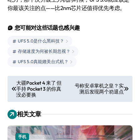
你最该关注的点——比2nm芯片还值得优先考虑。
您可能对这些话题也感兴趣
UFS 5.0是什么黑科技？
存储速度为何被长期忽视？
UFS 5.0真能媲美台式机？
文
大疆Pocket 4 来了 但
号称安卓掌机之皇？实
手持 Pocket 3 的你真
章
测后发现两个劝退点
没必要换
导
航
相关文章
手机