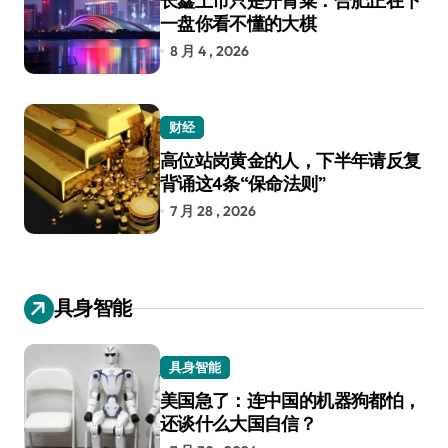
长鑫上市只是开胃菜：合肥正在下
一盘你看不懂的大棋
8 月 4 , 2026
财经
高位站岗黄金的人，下半年请反复
背诵这4条“保命法则”
7 月 28 , 2026
具身智能
具身智能
美国急了：连中国的机器狗都怕，
还谈什么大国自信？