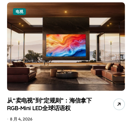
电视
从“卖电视”到“定规则”：海信拿下
追
RGB-Mini LED全球话语权
已
8 月 4, 2026
7