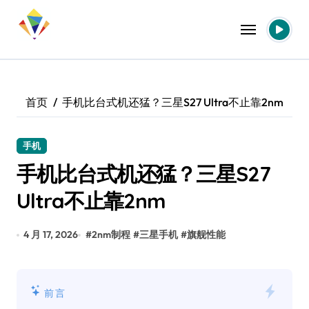
跳
转
到
内
容
首页
手机比台式机还猛？三星S27 Ultra不止靠2nm
手机
手机比台式机还猛？三星S27
Ultra不止靠2nm
4 月 17, 2026
#
2nm制程
#
三星手机
#
旗舰性能
前言