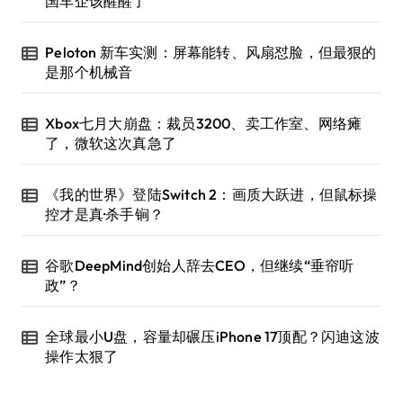
国车企该醒醒了
Peloton 新车实测：屏幕能转、风扇怼脸，但最狠的
是那个机械音
Xbox七月大崩盘：裁员3200、卖工作室、网络瘫
了，微软这次真急了
《我的世界》登陆Switch 2：画质大跃进，但鼠标操
控才是真·杀手锏？
谷歌DeepMind创始人辞去CEO，但继续“垂帘听
政”？
全球最小U盘，容量却碾压iPhone 17顶配？闪迪这波
操作太狠了