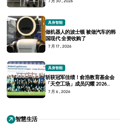
7 月 30 , 2026
具身智能
做机器人的波士顿 被做汽车的韩
国现代 全资收购了
7 月 17 , 2026
具身智能
斩获冠军佳绩！俞浩教育基金会
「天空工场」成员闪耀 2026
RoboCup 机器人世界杯
7 月 6 , 2026
智慧生活