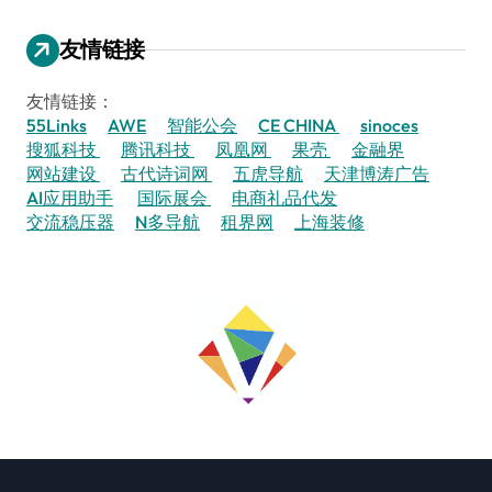
友情链接
友情链接：
55Links
AWE
智能公会
CE CHINA
sinoces
搜狐科技
腾讯科技
凤凰网
果壳
金融界
网站建设
古代诗词网
五虎导航
天津博涛广告
AI应用助手
国际展会
电商礼品代发
交流稳压器
N多导航
租界网
上海装修