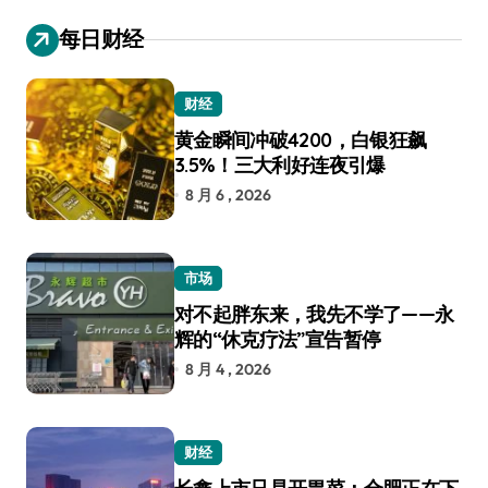
每日财经
财经
黄金瞬间冲破4200，白银狂飙
3.5%！三大利好连夜引爆
8 月 6 , 2026
市场
对不起胖东来，我先不学了——永
辉的“休克疗法”宣告暂停
8 月 4 , 2026
财经