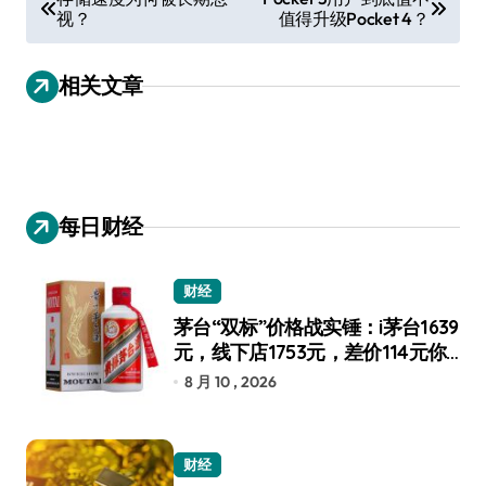
视？
值得升级Pocket 4？
章
导
相关文章
航
每日财经
财经
茅台“双标”价格战实锤：i茅台1639
元，线下店1753元，差价114元你
选谁？
8 月 10 , 2026
财经