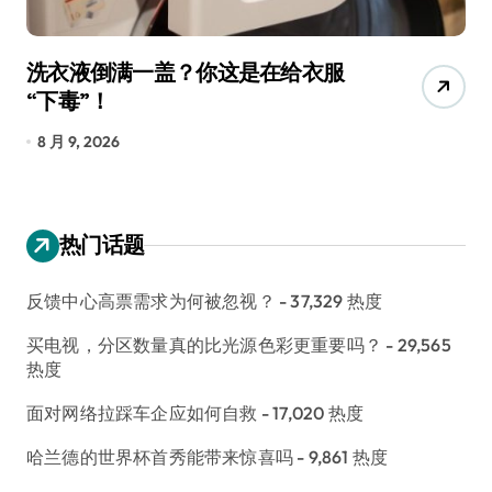
洗衣液倒满一盖？你这是在给衣服
宠
“下毒”！
香
8 月 9, 2026
8
热门话题
反馈中心高票需求为何被忽视？
- 37,329 热度
买电视，分区数量真的比光源色彩更重要吗？
- 29,565
热度
面对网络拉踩车企应如何自救
- 17,020 热度
哈兰德的世界杯首秀能带来惊喜吗
- 9,861 热度