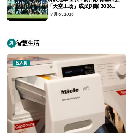
「天空工场」成员闪耀 2026
RoboCup 机器人世界杯
7 月 6 , 2026
智慧生活
洗衣机