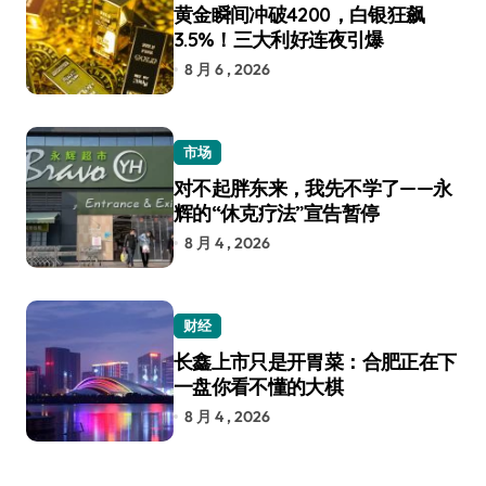
黄金瞬间冲破4200，白银狂飙
3.5%！三大利好连夜引爆
8 月 6 , 2026
市场
对不起胖东来，我先不学了——永
辉的“休克疗法”宣告暂停
8 月 4 , 2026
财经
长鑫上市只是开胃菜：合肥正在下
一盘你看不懂的大棋
8 月 4 , 2026