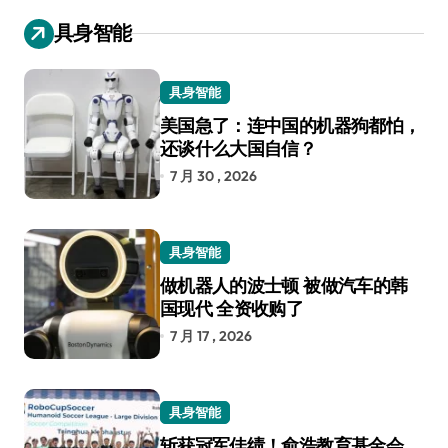
具身智能
具身智能
美国急了：连中国的机器狗都怕，
还谈什么大国自信？
7 月 30 , 2026
具身智能
做机器人的波士顿 被做汽车的韩
国现代 全资收购了
7 月 17 , 2026
具身智能
斩获冠军佳绩！俞浩教育基金会