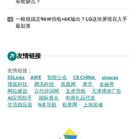
有啥缺点？
一根线搞定96W供电+6K输出？LG这块屏现在入手
最划算
友情链接
友情链接：
55Links
AWE
智能公会
CE CHINA
sinoces
搜狐科技
腾讯科技
凤凰网
果壳
金融界
网站建设
古代诗词网
五虎导航
天津博涛广告
AI应用助手
国际展会
电商礼品代发
交流稳压器
N多导航
租界网
上海装修