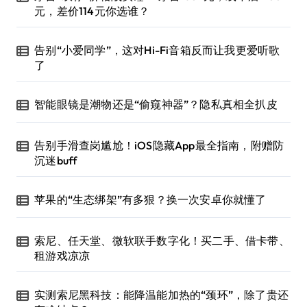
元，差价114元你选谁？
告别“小爱同学”，这对Hi-Fi音箱反而让我更爱听歌
了
智能眼镜是潮物还是“偷窥神器”？隐私真相全扒皮
告别手滑查岗尴尬！iOS隐藏App最全指南，附赠防
沉迷buff
苹果的“生态绑架”有多狠？换一次安卓你就懂了
索尼、任天堂、微软联手数字化！买二手、借卡带、
租游戏凉凉
实测索尼黑科技：能降温能加热的“颈环”，除了贵还