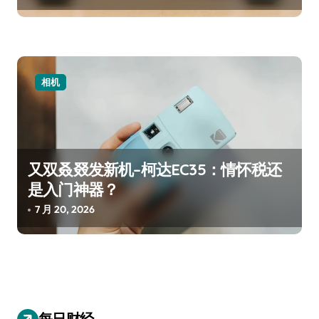
相机
又双叒叕发新机–柯达EC35：情怀税还
是入门神器？
7 月 20, 2026
每日财经