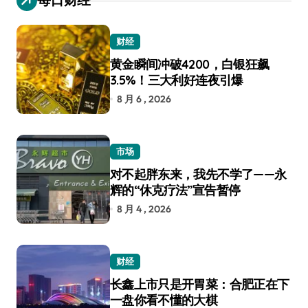
财经
黄金瞬间冲破4200，白银狂飙
3.5%！三大利好连夜引爆
8 月 6 , 2026
市场
对不起胖东来，我先不学了——永
辉的“休克疗法”宣告暂停
8 月 4 , 2026
财经
长鑫上市只是开胃菜：合肥正在下
一盘你看不懂的大棋