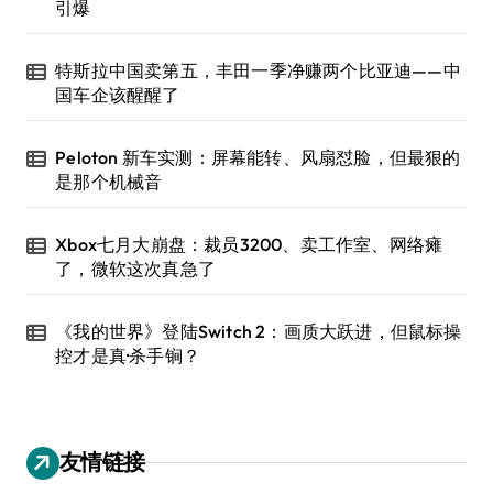
引爆
特斯拉中国卖第五，丰田一季净赚两个比亚迪——中
国车企该醒醒了
Peloton 新车实测：屏幕能转、风扇怼脸，但最狠的
是那个机械音
Xbox七月大崩盘：裁员3200、卖工作室、网络瘫
了，微软这次真急了
《我的世界》登陆Switch 2：画质大跃进，但鼠标操
控才是真·杀手锏？
友情链接