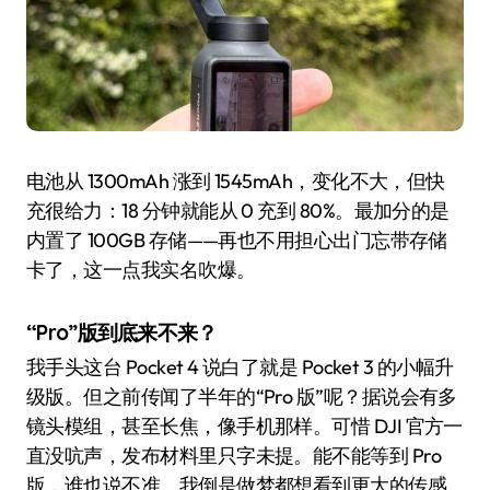
电池从 1300mAh 涨到 1545mAh，变化不大，但快
充很给力：18 分钟就能从 0 充到 80%。最加分的是
内置了 100GB 存储——再也不用担心出门忘带存储
卡了，这一点我实名吹爆。
“Pro”版到底来不来？
我手头这台 Pocket 4 说白了就是 Pocket 3 的小幅升
级版。但之前传闻了半年的“Pro 版”呢？据说会有多
镜头模组，甚至长焦，像手机那样。可惜 DJI 官方一
直没吭声，发布材料里只字未提。能不能等到 Pro
版，谁也说不准。我倒是做梦都想看到更大的传感