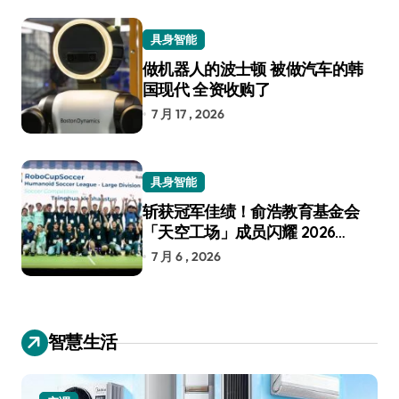
具身智能
做机器人的波士顿 被做汽车的韩
国现代 全资收购了
7 月 17 , 2026
具身智能
斩获冠军佳绩！俞浩教育基金会
「天空工场」成员闪耀 2026
RoboCup 机器人世界杯
7 月 6 , 2026
智慧生活