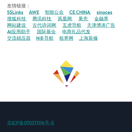
友情链接：
55Links
AWE
智能公会
CE CHINA
sinoces
搜狐科技
腾讯科技
凤凰网
果壳
金融界
网站建设
古代诗词网
五虎导航
天津博涛广告
AI应用助手
国际展会
电商礼品代发
交流稳压器
N多导航
租界网
上海装修
京ICP备07031704号-5