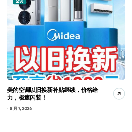
空调
美的空调以旧换新补贴继续，价格给
追
力，极速闪装！
4
长
8 月 7, 2026
8