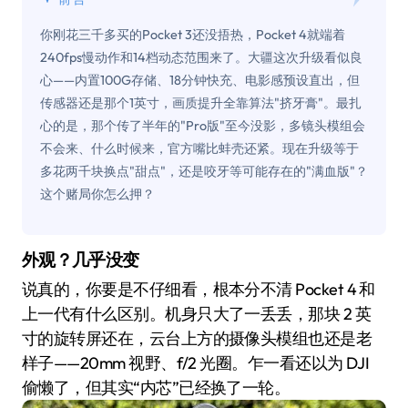
你刚花三千多买的Pocket 3还没捂热，Pocket 4就端着
240fps慢动作和14档动态范围来了。大疆这次升级看似良
心——内置100G存储、18分钟快充、电影感预设直出，但
传感器还是那个1英寸，画质提升全靠算法"挤牙膏"。最扎
心的是，那个传了半年的"Pro版"至今没影，多镜头模组会
不会来、什么时候来，官方嘴比蚌壳还紧。现在升级等于
多花两千块换点"甜点"，还是咬牙等可能存在的"满血版"？
这个赌局你怎么押？
外观？几乎没变
说真的，你要是不仔细看，根本分不清 Pocket 4 和
上一代有什么区别。机身只大了一丢丢，那块 2 英
寸的旋转屏还在，云台上方的摄像头模组也还是老
样子——20mm 视野、f/2 光圈。乍一看还以为 DJI
偷懒了，但其实“内芯”已经换了一轮。