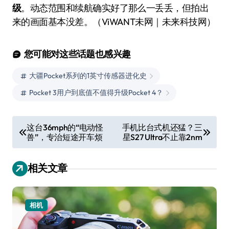
级
。动态范围和续航确实好了那么一丢丢，但拍出
来的画面基本没差。（ViWANT未网｜未来科技网）
您可能对这些话题也感兴趣
大疆Pocket系列的1英寸传感器进化史
Pocket 3用户到底值不值得升级Pocket 4？
文
这台36mph的“电动怪
手机比台式机还猛？三
兽”，专治短途开车烦
星S27 Ultra不止靠2nm
章
导
相关文章
航
相机