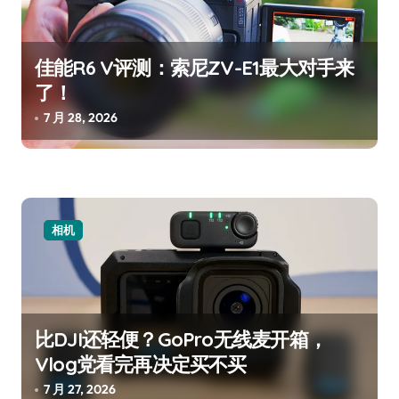
佳能R6 V评测：索尼ZV-E1最大对手来
了！
7 月 28, 2026
相机
比DJI还轻便？GoPro无线麦开箱，
Vlog党看完再决定买不买
7 月 27, 2026