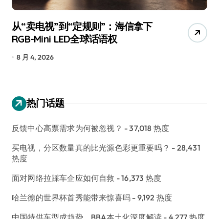
追觅、石头科技注意：你们的扫地机
月
已被美国认定为“战略武器”
还
7 月 30, 2026
7
热门话题
反馈中心高票需求为何被忽视？
- 37,018 热度
买电视，分区数量真的比光源色彩更重要吗？
- 28,431
热度
面对网络拉踩车企应如何自救
- 16,373 热度
哈兰德的世界杯首秀能带来惊喜吗
- 9,192 热度
中国特供车型成趋势，BBA本土化深度解读
- 4,277 热度