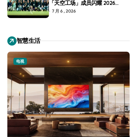
「天空工场」成员闪耀 2026
RoboCup 机器人世界杯
7 月 6 , 2026
智慧生活
小家电