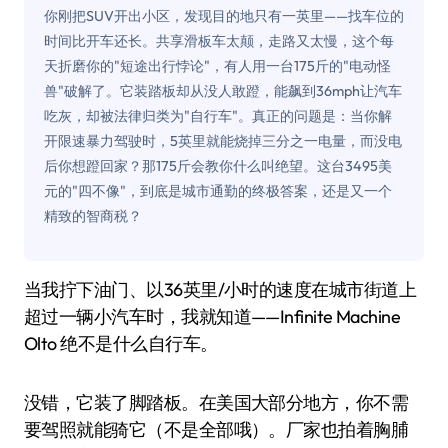
你刚把SUV开出小区，发现目的地只有一英里——找车位的
时间比开车还长。共享滑板车太颠，走路又太慢，这个每
天折磨你的"短途出行悖论"，有人用一台175斤的"电动怪
兽"破解了。它装踏板却从没人敢蹬，能飙到36mph让汽车
吃灰，却被法律归类为"自行车"。真正的问题是：当你解
开限速暴力驾驶时，5英里就能烧掉三分之一电量，而没电
后你想蹬回家？那175斤会教你什么叫绝望。这台3495美
元的"四不像"，到底是城市通勤的终极答案，还是又一个
精致的智商税？
当我拧下油门、以36英里/小时的速度在城市街道上
超过一辆小汽车时，我就知道——Infinite Machine
Olto 绝不是什么自行车。
没错，它装了脚踏板。在美国大部分地方，你不需
要驾照就能骑它（不是全部哦）。厂家也拍着胸脯