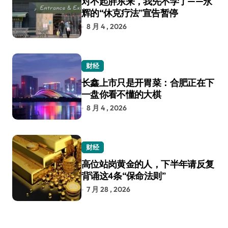
对不起胖东来，我先不学了——永
辉的“休克疗法”宣告暂停
8 月 4 , 2026
财经
长鑫上市只是开胃菜：合肥正在下
一盘你看不懂的大棋
8 月 4 , 2026
财经
高位站岗黄金的人，下半年请反复
背诵这4条“保命法则”
7 月 28 , 2026