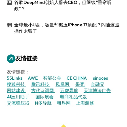
谷歌DeepMind创始人辞去CEO，但继续“垂帘听
政”？
全球最小U盘，容量却碾压iPhone 17顶配？闪迪这波
操作太狠了
友情链接
友情链接：
55Links
AWE
智能公会
CE CHINA
sinoces
搜狐科技
腾讯科技
凤凰网
果壳
金融界
网站建设
古代诗词网
五虎导航
天津博涛广告
AI应用助手
国际展会
电商礼品代发
交流稳压器
N多导航
租界网
上海装修