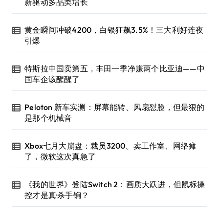
新驱动多品类增长
黄金瞬间冲破4200，白银狂飙3.5%！三大利好连夜
引爆
特斯拉中国卖第五，丰田一季净赚两个比亚迪——中
国车企该醒醒了
Peloton 新车实测：屏幕能转、风扇怼脸，但最狠的
是那个机械音
Xbox七月大崩盘：裁员3200、卖工作室、网络瘫
了，微软这次真急了
《我的世界》登陆Switch 2：画质大跃进，但鼠标操
控才是真·杀手锏？