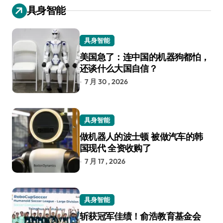
具身智能
具身智能
美国急了：连中国的机器狗都怕，
还谈什么大国自信？
7 月 30 , 2026
具身智能
做机器人的波士顿 被做汽车的韩
国现代 全资收购了
7 月 17 , 2026
具身智能
斩获冠军佳绩！俞浩教育基金会