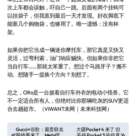
次上车都会误触，吓自己一跳。后面有两个挂钩可
以挂袋子，但我直到最后一天才发现。好在脚底下
能塞几个购物袋，也够用了。唯一遗憾：没有杯
架。
如果你把它当成一辆迷你摩托车，那它真是又快又
灵活，过弯利索，油门响应贼快。但如果你非把它
当自行车……那就太笨重了。想过个马路牙子？搬不
动。想随手一提换个方向？别想了。
总之，Olto是一台披着自行车外衣的电动小怪兽。它
不一定适合所有人，但绝对比你那辆吃灰的SUV更适
合去趟超市。（ViWANT未网｜未来科技网）
文
Gucci×谷歌：最贵联名
大疆Pocket 4 来了 但
眼镜要来了，Meta慌
手持 Pocket 3 的你真