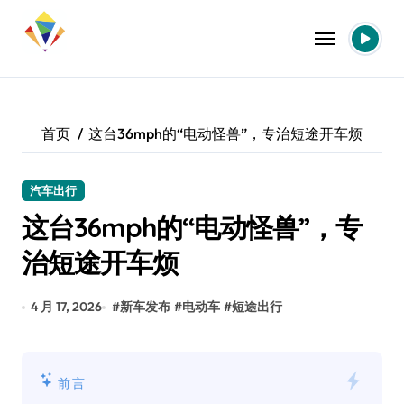
跳
转
到
内
容
首页
这台36mph的“电动怪兽”，专治短途开车烦
汽车出行
这台36mph的“电动怪兽”，专
治短途开车烦
4 月 17, 2026
#
新车发布
#
电动车
#
短途出行
前言