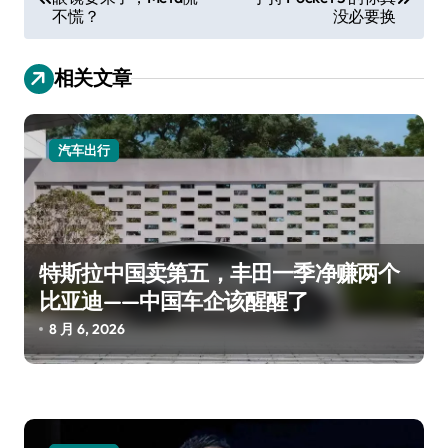
章
不慌？
没必要换
导
航
相关文章
汽车出行
特斯拉中国卖第五，丰田一季净赚两个
比亚迪——中国车企该醒醒了
8 月 6, 2026