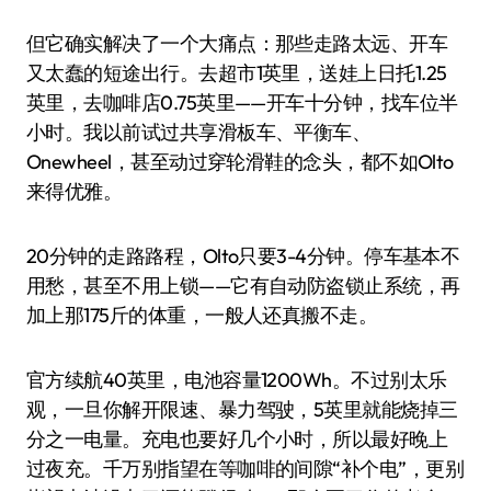
但它确实解决了一个大痛点：那些走路太远、开车
又太蠢的短途出行。去超市1英里，送娃上日托1.25
英里，去咖啡店0.75英里——开车十分钟，找车位半
小时。我以前试过共享滑板车、平衡车、
Onewheel，甚至动过穿轮滑鞋的念头，都不如Olto
来得优雅。
20分钟的走路路程，Olto只要3-4分钟。停车基本不
用愁，甚至不用上锁——它有自动防盗锁止系统，再
加上那175斤的体重，一般人还真搬不走。
官方续航40英里，电池容量1200Wh。不过别太乐
观，一旦你解开限速、暴力驾驶，5英里就能烧掉三
分之一电量。充电也要好几个小时，所以最好晚上
过夜充。千万别指望在等咖啡的间隙“补个电”，更别