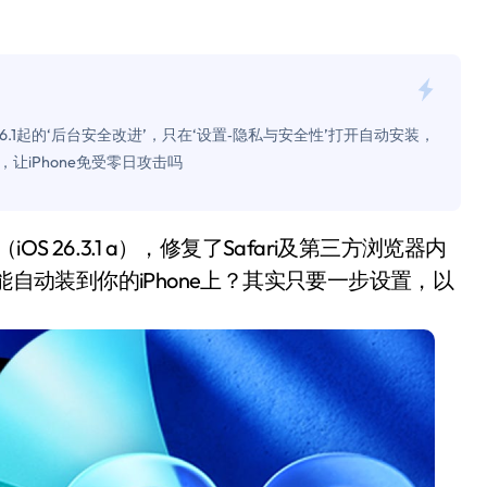
面儿——试驾雷克萨斯ES 500e
200亿的债
是不送主机，你领不领？
26.1起的‘后台安全改进’，只在‘设置‑隐私与安全性’打开自动安装，
！老司机教你3招真·快充
iPhone免受零日攻击吗
主怒了：车内不是广告屏！
错真的会后悔吗？
能自动装到你的iPhone上？其实只要一步设置，以
TFS的终极对决
冰箱，你中招了吗？
测，值不值得冲？
Mini LED全球话语权
“休克疗法”宣告暂停