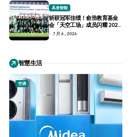
具身智能
斩获冠军佳绩！俞浩教育基金
会「天空工场」成员闪耀 2026
RoboCup 机器人世界杯
7 月 6 , 2026
智慧生活
空调