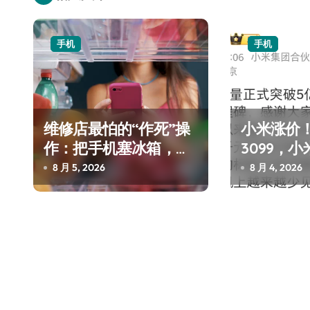
航
手机
手机
维修店最怕的“作死”操
小米涨价！
作：把手机塞冰箱，你
3099，小
中招了吗？
近4800
8 月 5, 2026
8 月 4, 2026