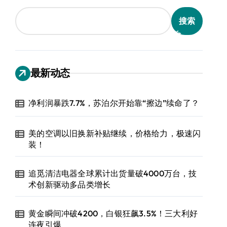
搜索
最新动态
净利润暴跌7.7%，苏泊尔开始靠“擦边”续命了？
美的空调以旧换新补贴继续，价格给力，极速闪
装！
追觅清洁电器全球累计出货量破4000万台，技
术创新驱动多品类增长
黄金瞬间冲破4200，白银狂飙3.5%！三大利好
连夜引爆