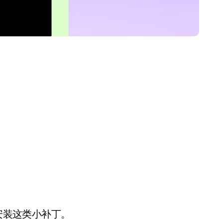
净利润暴跌7.7%，苏泊尔
开始靠“擦边”续命了？
8 月 7, 2026
并安装这类小补丁。