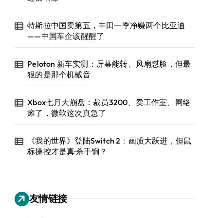
特斯拉中国卖第五，丰田一季净赚两个比亚迪
——中国车企该醒醒了
Peloton 新车实测：屏幕能转、风扇怼脸，但最
狠的是那个机械音
Xbox七月大崩盘：裁员3200、卖工作室、网络
瘫了，微软这次真急了
《我的世界》登陆Switch 2：画质大跃进，但鼠
标操控才是真·杀手锏？
友情链接