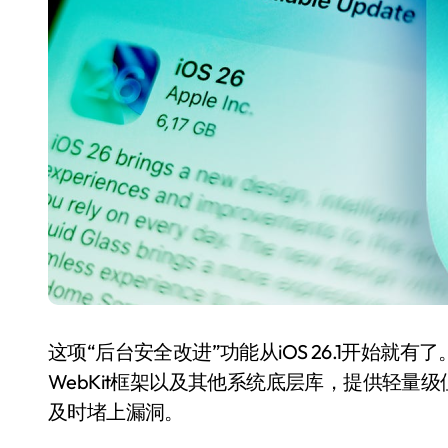
国际首次！中国钙钛矿探测器太空“
小米涨价！K90跳上3099，小米17标
长鑫上市只是开胃菜：合肥正在下一
耳机低音像白开水？90%的人第一步
复古玩家狂喜：Anbernic第三次复刻
Xbox 360 游戏终于要登 PC，光
AirTag 新版到底香不香？一篇帮你
净利润暴跌7.7%，苏泊尔开始靠“擦
这项“后台安全改进”功能从iOS 26.1开始就有
WebKit框架以及其他系统底层库，提供轻量
及时堵上漏洞。