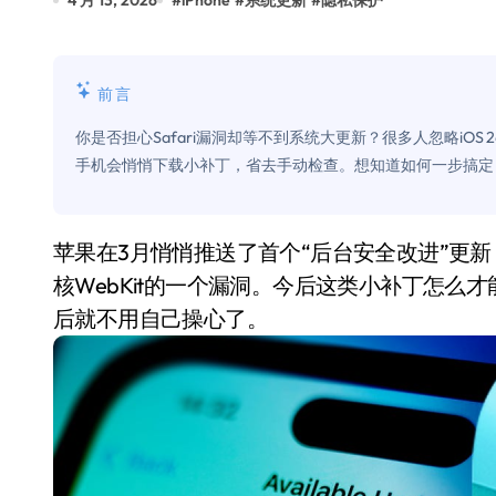
4 月 13, 2026
#
iPhone
#
系统更新
#
隐私保护
比Model 3便宜？不，比Model 3有
550亿美金！沙特把EA买了，但背了
前言
Xbox 25岁生日送壁纸送徽章，就
你是否担心Safari漏洞却等不到系统大更新？很多人忽略iOS 
别再用汽车USB给MacBook充电了
手机会悄悄下载小补丁，省去手动检查。想知道如何一步搞定，让
花钱买宝马，启动先看蜘蛛侠？”车
Windows 11家庭版和专业版，选
苹果在3月悄悄推送了首个“后台安全改进”更新（iOS 26.3.1 a），修复了Safari及第三方浏览器内
核WebKit的一个漏洞。今后这类小补丁怎么才
你的U盘格式对了吗？详解exFAT和N
后就不用自己操心了。
维修店最怕的“作死”操作：把手机塞
轻到忽略不计 大疆Mini 2S内录实
从“卖电视”到“定规则”：海信拿下RGB-
对不起胖东来，我先不学了——永辉的