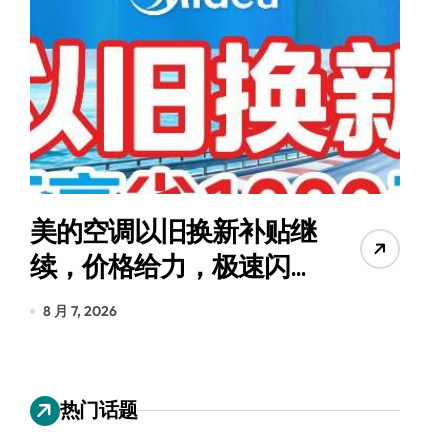
美的空调以旧换新补贴继
续，价格给力，极速闪
货
装！
8 月 7, 2026
8
热门话题