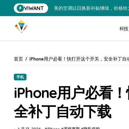
跳
ViWANT
美的空调以旧换新补贴继续，价格给
转
到
追觅清洁电器全球累计出货量破400
内
容
科技
黄金瞬间冲破4200，白银狂飙3.5
特斯拉中国卖第五，丰田一季净赚两
Peloton 新车实测：屏幕能转、
首页
iPhone用户必看！快打开这个开关，安全补丁自
Xbox七月大崩盘：裁员3200、
《我的世界》登陆Switch 2：画质
手机
iPhone用户必
谷歌DeepMind创始人辞去CEO，但
全球最小U盘，容量却碾压iPhone 
全补丁自动下载
400层堆叠、性能翻倍 三星把最新存
召回X9、合作大众遇冷、高端梦碎：