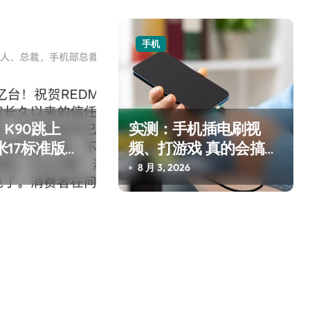
手机
K90跳上
实测：手机插电刷视
米17标准版逼
频、打游戏 真的会搞坏
电池吗？
8 月 3, 2026