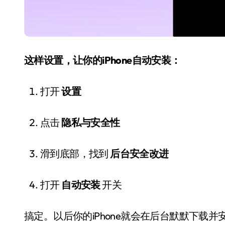
这样设置，让你的iPhone自动安装：
打开
设置
追觅、石头科技注意：你
点击
隐私与安全性
们的扫地机已被美国认定
为“战略武器”
滑到底部，找到
后台安全改进
7 月 30, 2026
打开
自动安装
开关
搞定。以后你的iPhone就会在后台默默下载