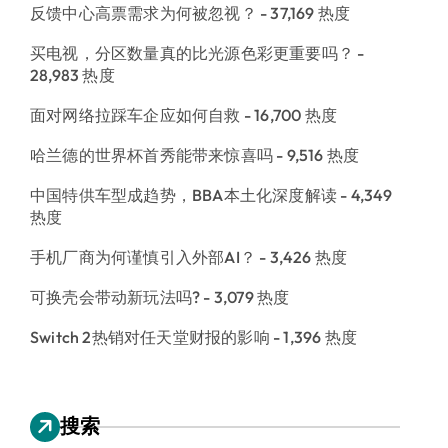
反馈中心高票需求为何被忽视？
- 37,169 热度
买电视，分区数量真的比光源色彩更重要吗？
-
28,983 热度
面对网络拉踩车企应如何自救
- 16,700 热度
哈兰德的世界杯首秀能带来惊喜吗
- 9,516 热度
中国特供车型成趋势，BBA本土化深度解读
- 4,349
热度
手机厂商为何谨慎引入外部AI？
- 3,426 热度
可换壳会带动新玩法吗?
- 3,079 热度
Switch 2热销对任天堂财报的影响
- 1,396 热度
搜索