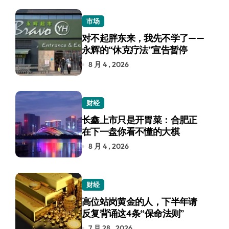
市场
对不起胖东来，我先不学了——
永辉的“休克疗法”宣告暂停
8 月 4 , 2026
财经
长鑫上市只是开胃菜：合肥正
在下一盘你看不懂的大棋
8 月 4 , 2026
财经
高位站岗黄金的人，下半年请
反复背诵这4条“保命法则”
7 月 28 , 2026