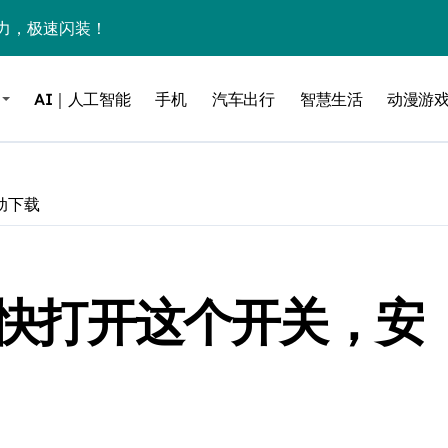
力，极速闪装！
0万台，技术创新驱动多品类增长
AI｜人工智能
手机
汽车出行
智慧生活
动漫游
%！三大利好连夜引爆
个比亚迪——中国车企该醒醒了
风扇怼脸，但最狠的是那个机械音
动下载
卖工作室、网络瘫了，微软这次真急了
大跃进，但鼠标操控才是真·杀手锏？
看！快打开这个开关，安
继续“垂帘听政”？
17顶配？闪迪这波操作太狠了
储技术给了AI
小鹏的“多事之夏”