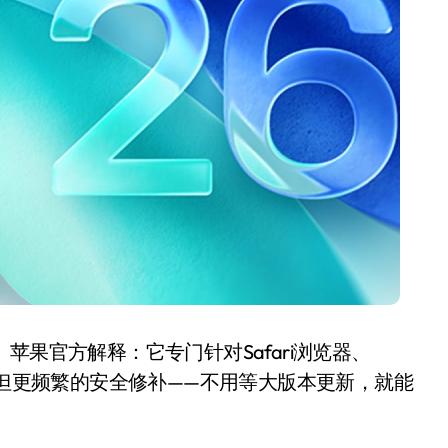
开箱”，一边探测射线一边光伏发电
准版逼近4800
盘你看不懂的大棋
就做错了
GBA SP，情怀拉满
盘党也能“以盘换数”了？
避坑+种草
边”续命了？
了。苹果官方解释：它专门针对Safari浏览器、
级但更频繁的安全修补——不用等大版本更新，就能