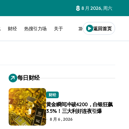
8
8 月 2026, 周六
戏
财经
热搜引力场
关于
返回首页
每日财经
财经
黄金瞬间冲破4200，白银狂飙
3.5%！三大利好连夜引爆
8 月 6 , 2026