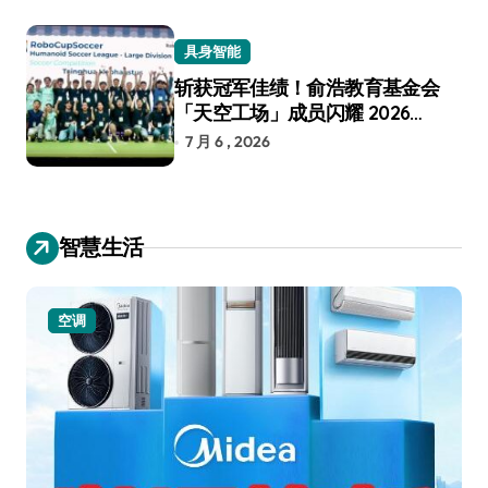
具身智能
斩获冠军佳绩！俞浩教育基金会
「天空工场」成员闪耀 2026
RoboCup 机器人世界杯
7 月 6 , 2026
智慧生活
空调