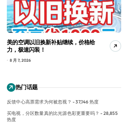
美的空调以旧换新补贴继续，价格给
追
力，极速闪装！
4
长
8 月 7, 2026
8
热门话题
反馈中心高票需求为何被忽视？
- 37,146 热度
买电视，分区数量真的比光源色彩更重要吗？
- 28,855
热度