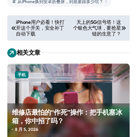
从iPhone换到安卓折叠屏，到底要踩多少坑？
文
iPhone用户必看！快打
天上的5G信号塔！这
开这个开关，安全补丁
个银色大气球，要抢星
章
自动下载
链的生意了？
导
航
相关文章
手机
维修店最怕的“作死”操作：把手机塞冰
箱，你中招了吗？
8 月 5, 2026