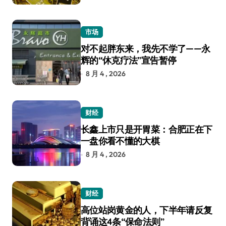
市场
对不起胖东来，我先不学了——永
辉的“休克疗法”宣告暂停
8 月 4 , 2026
财经
长鑫上市只是开胃菜：合肥正在下
一盘你看不懂的大棋
8 月 4 , 2026
财经
高位站岗黄金的人，下半年请反复
背诵这4条“保命法则”