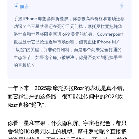
前言
手握 iPhone 却想尝鲜折叠屏，你总被高昂价格和繁琐迁移
劝退？当三星苹果还在死守千元门槛，摩托罗拉竟把施华
洛世奇和世界杯限定塞进 699 美元的机身。Counterpoint
数据显示它已抢走近半市场份额，但真正让 iPhone 用户
“叛逃”的关键，并非硬件堆料，而是那个尚未完全打通的
生态细节。如果这个痛点被解决，你是否会立刻扔掉手里
的直板机？
一年下来，2025款摩托罗拉Razr的表现是真不错。
而它蹚出来的这条路，很可能让传闻中的2026款
Razr直接“起飞”。
你看三星和苹果，什么隐私屏、宇宙橙配色，都只
舍得给1100美元以上的机型。摩托罗拉呢？直接把