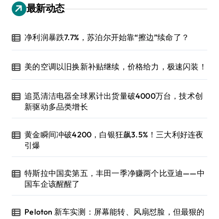
最新动态
净利润暴跌7.7%，苏泊尔开始靠“擦边”续命了？
美的空调以旧换新补贴继续，价格给力，极速闪装！
追觅清洁电器全球累计出货量破4000万台，技术创
新驱动多品类增长
黄金瞬间冲破4200，白银狂飙3.5%！三大利好连夜
引爆
特斯拉中国卖第五，丰田一季净赚两个比亚迪——中
国车企该醒醒了
Peloton 新车实测：屏幕能转、风扇怼脸，但最狠的