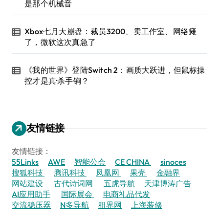
是那个机械音
Xbox七月大崩盘：裁员3200、卖工作室、网络瘫
了，微软这次真急了
《我的世界》登陆Switch 2：画质大跃进，但鼠标操
控才是真·杀手锏？
友情链接
友情链接：
55Links
AWE
智能公会
CE CHINA
sinoces
搜狐科技
腾讯科技
凤凰网
果壳
金融界
网站建设
古代诗词网
五虎导航
天津博涛广告
AI应用助手
国际展会
电商礼品代发
交流稳压器
N多导航
租界网
上海装修