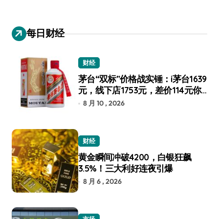
每日财经
财经
茅台“双标”价格战实锤：i茅台1639
元，线下店1753元，差价114元你
选谁？
8 月 10 , 2026
财经
黄金瞬间冲破4200，白银狂飙
3.5%！三大利好连夜引爆
8 月 6 , 2026
市场