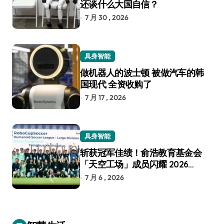
还谈什么大国自信？
7 月 30 , 2026
具身智能
做机器人的波士顿 被做汽车的韩
国现代 全资收购了
7 月 17 , 2026
具身智能
斩获冠军佳绩！俞浩教育基金会
「天空工场」成员闪耀 2026
RoboCup 机器人世界杯
7 月 6 , 2026