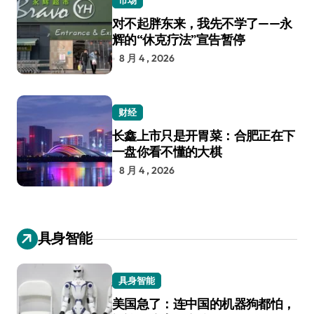
对不起胖东来，我先不学了——永
辉的“休克疗法”宣告暂停
8 月 4 , 2026
财经
长鑫上市只是开胃菜：合肥正在下
一盘你看不懂的大棋
8 月 4 , 2026
具身智能
具身智能
美国急了：连中国的机器狗都怕，