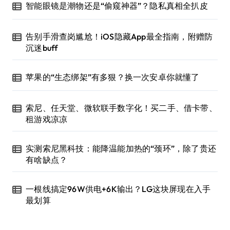
智能眼镜是潮物还是“偷窥神器”？隐私真相全扒皮
告别手滑查岗尴尬！iOS隐藏App最全指南，附赠防
沉迷buff
苹果的“生态绑架”有多狠？换一次安卓你就懂了
索尼、任天堂、微软联手数字化！买二手、借卡带、
租游戏凉凉
实测索尼黑科技：能降温能加热的“颈环”，除了贵还
有啥缺点？
一根线搞定96W供电+6K输出？LG这块屏现在入手
最划算