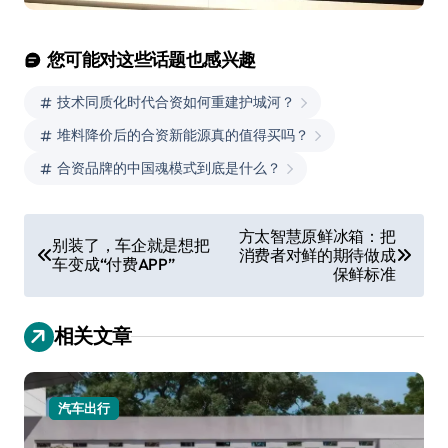
您可能对这些话题也感兴趣
技术同质化时代合资如何重建护城河？
堆料降价后的合资新能源真的值得买吗？
合资品牌的中国魂模式到底是什么？
文
方太智慧原鲜冰箱：把
别装了，车企就是想把
消费者对鲜的期待做成
章
车变成“付费APP”
保鲜标准
导
航
相关文章
汽车出行