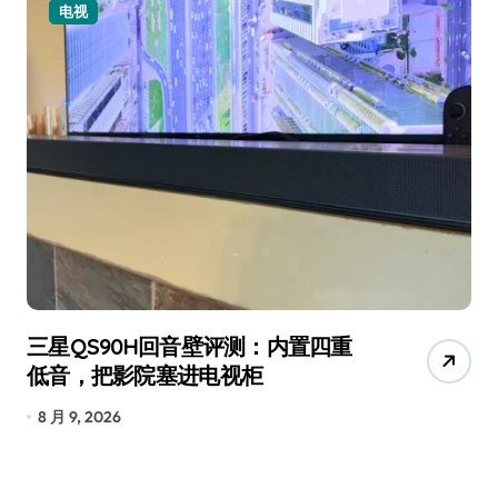
电视
三星QS90H回音壁评测：内置四重
净
低音，把影院塞进电视柜
边
8 月 9, 2026
8 