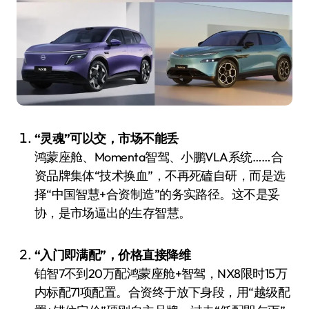
“灵魂”可以交，市场不能丢
鸿蒙座舱、Momenta智驾、小鹏VLA系统……合
资品牌集体“技术换血”，不再死磕自研，而是选
择“中国智慧+合资制造”的务实路径。这不是妥
协，是市场逼出的生存智慧。
“入门即满配”，价格直接降维
铂智7不到20万配鸿蒙座舱+智驾，NX8限时15万
内标配71项配置。合资终于放下身段，用“越级配