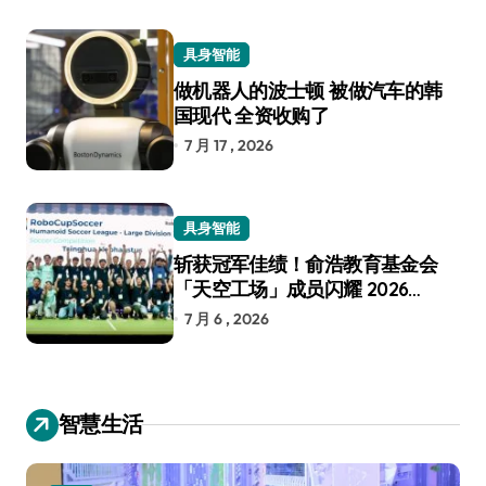
具身智能
做机器人的波士顿 被做汽车的韩
国现代 全资收购了
7 月 17 , 2026
具身智能
斩获冠军佳绩！俞浩教育基金会
「天空工场」成员闪耀 2026
RoboCup 机器人世界杯
7 月 6 , 2026
智慧生活