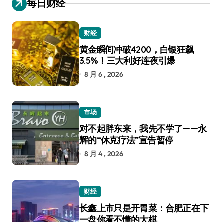
每日财经
财经
黄金瞬间冲破4200，白银狂飙
3.5%！三大利好连夜引爆
8 月 6 , 2026
市场
对不起胖东来，我先不学了——永
辉的“休克疗法”宣告暂停
8 月 4 , 2026
财经
长鑫上市只是开胃菜：合肥正在下
一盘你看不懂的大棋