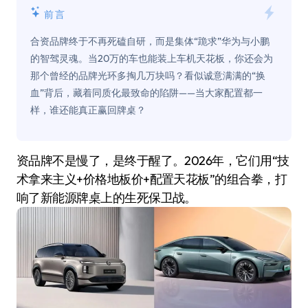
前言
合资品牌终于不再死磕自研，而是集体“跪求”华为与小鹏
的智驾灵魂。当20万的车也能装上车机天花板，你还会为
那个曾经的品牌光环多掏几万块吗？看似诚意满满的“换
血”背后，藏着同质化最致命的陷阱——当大家配置都一
样，谁还能真正赢回牌桌？
资品牌不是慢了，是终于醒了。2026年，它们用“技
术拿来主义+价格地板价+配置天花板”的组合拳，打
响了新能源牌桌上的生死保卫战。