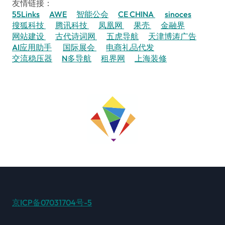
友情链接：
55Links
AWE
智能公会
CE CHINA
sinoces
搜狐科技
腾讯科技
凤凰网
果壳
金融界
网站建设
古代诗词网
五虎导航
天津博涛广告
AI应用助手
国际展会
电商礼品代发
交流稳压器
N多导航
租界网
上海装修
京ICP备07031704号-5