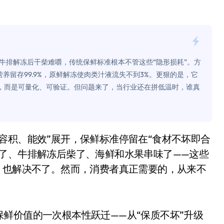
面儿——试驾雷克萨斯ES 500e
200亿的债
是不送主机，你领不领？
牛排解冻后干柴难嚼，传统保鲜标准根本不管这些“隐形损耗”。方
！老司机教你3招真·快充
养留存99.9%，原鲜解冻使肉类汁液流失不到3%。更狠的是，它
，而是可量化、可验证。但问题来了，当行业还在拼低温时，谁真
主怒了：车内不是广告屏！
错真的会后悔吗？
TFS的终极对决
冰箱，你中招了吗？
了、牛排解冻后柴了、海鲜和水果串味了——这些
，也解决不了。然而，消费者真正需要的，从来不
测，值不值得冲？
Mini LED全球话语权
“休克疗法”宣告暂停
鲜价值的一次根本性跃迁——从“保质不坏”升级