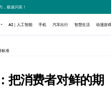
力，极速闪装！
0万台，技术创新驱动多品类增长
AI｜人工智能
手机
汽车出行
智慧生活
动漫游
%！三大利好连夜引爆
个比亚迪——中国车企该醒醒了
风扇怼脸，但最狠的是那个机械音
鲜标准
卖工作室、网络瘫了，微软这次真急了
大跃进，但鼠标操控才是真·杀手锏？
：把消费者对鲜的期
继续“垂帘听政”？
17顶配？闪迪这波操作太狠了
储技术给了AI
小鹏的“多事之夏”