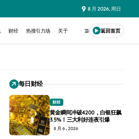
9
8 月 2026, 周日
戏
财经
热搜引力场
关于
返回首页
每日财经
财经
黄金瞬间冲破4200，白银狂飙
3.5%！三大利好连夜引爆
8 月 6 , 2026