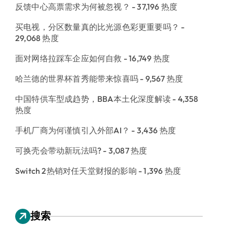
反馈中心高票需求为何被忽视？
- 37,196 热度
买电视，分区数量真的比光源色彩更重要吗？
-
29,068 热度
面对网络拉踩车企应如何自救
- 16,749 热度
哈兰德的世界杯首秀能带来惊喜吗
- 9,567 热度
中国特供车型成趋势，BBA本土化深度解读
- 4,358
热度
手机厂商为何谨慎引入外部AI？
- 3,436 热度
可换壳会带动新玩法吗?
- 3,087 热度
Switch 2热销对任天堂财报的影响
- 1,396 热度
搜索