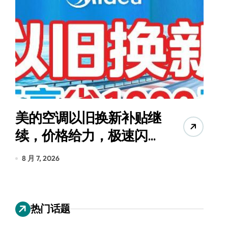
美的空调以旧换新补贴继
续，价格给力，极速闪
货
装！
8 月 7, 2026
8
热门话题