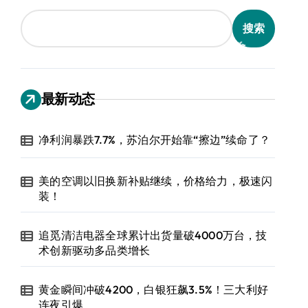
搜索
最新动态
净利润暴跌7.7%，苏泊尔开始靠“擦边”续命了？
美的空调以旧换新补贴继续，价格给力，极速闪
装！
追觅清洁电器全球累计出货量破4000万台，技
术创新驱动多品类增长
黄金瞬间冲破4200，白银狂飙3.5%！三大利好
连夜引爆