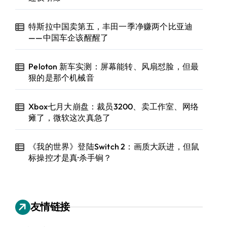
特斯拉中国卖第五，丰田一季净赚两个比亚迪
——中国车企该醒醒了
Peloton 新车实测：屏幕能转、风扇怼脸，但最
狠的是那个机械音
Xbox七月大崩盘：裁员3200、卖工作室、网络
瘫了，微软这次真急了
《我的世界》登陆Switch 2：画质大跃进，但鼠
标操控才是真·杀手锏？
友情链接