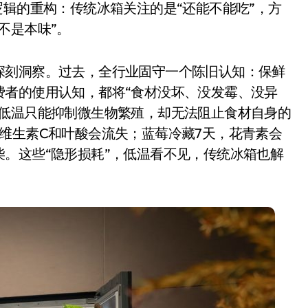
逻辑的重构：传统冰箱关注的是“还能不能吃”，方
开箱”，一边探测射线一边光伏发电
不是本味”。
准版逼近4800
盘你看不懂的大棋
深刻洞察。过去，全行业固守一个陈旧认知：保鲜
费者的使用认知，都将“食材没坏、没发霉、没异
就做错了
，低温只能抑制微生物繁殖，却无法阻止食材自身的
GBA SP，情怀拉满
维生素C和叶酸会流失；蓝莓冷藏7天，花青素会
盘党也能“以盘换数”了？
。这些“隐形损耗”，低温看不见，传统冰箱也解
避坑+种草
边”续命了？