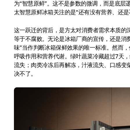
为“智慧原鲜”。这不是参数的微调，而是底层
国际首次！中国钙钛矿探测器太空“
太智慧原鲜冰箱关注的是“还有没有营养、还是
小米涨价！K90跳上3099，小米17标
长鑫上市只是开胃菜：合肥正在下一
这一跃迁的背后，是方太对消费者需求本质的
等于不腐败。无论是冰箱厂商的宣传，还是消
耳机低音像白开水？90%的人第一步
味”当作判断冰箱保鲜效果的唯一标准。然而
复古玩家狂喜：Anbernic第三次复刻
呼吸作用和营养代谢。绿叶蔬菜冷藏超过7天，
Xbox 360 游戏终于要登 PC，光
流失；肉类冷冻后再解冻，汁液流失、口感变柴
决不了。
AirTag 新版到底香不香？一篇帮你
净利润暴跌7.7%，苏泊尔开始靠“擦