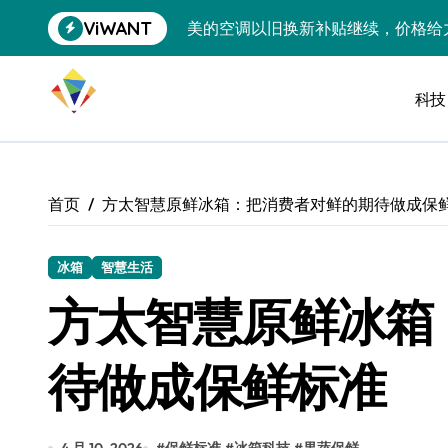
跳
ViWANT
美的空调以旧换新补贴继续，价格给
转
到
追觅清洁电器全球累计出货量破400
内
容
科技
黄金瞬间冲破4200，白银狂飙3.5
特斯拉中国卖第五，丰田一季净赚两
Peloton 新车实测：屏幕能转、
首页
方太智慧原鲜冰箱：把消费者对鲜的期待做成保
Xbox七月大崩盘：裁员3200、
《我的世界》登陆Switch 2：画质
冰箱
智慧生活
方太智慧原鲜冰箱
谷歌DeepMind创始人辞去CEO，但
全球最小U盘，容量却碾压iPhone 
待做成保鲜标准
400层堆叠、性能翻倍 三星把最新存
召回X9、合作大众遇冷、高端梦碎：