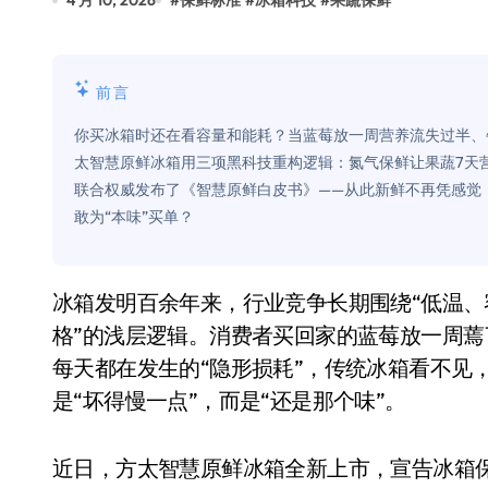
4 月 10, 2026
#
保鲜标准
#
冰箱科技
#
果蔬保鲜
比Model 3便宜？不，比Model 3有
550亿美金！沙特把EA买了，但背了
前言
Xbox 25岁生日送壁纸送徽章，就
你买冰箱时还在看容量和能耗？当蓝莓放一周营养流失过半、
别再用汽车USB给MacBook充电了
太智慧原鲜冰箱用三项黑科技重构逻辑：氮气保鲜让果蔬7天营
联合权威发布了《智慧原鲜白皮书》——从此新鲜不再凭感觉
花钱买宝马，启动先看蜘蛛侠？”车
敢为“本味”买单？
Windows 11家庭版和专业版，选
你的U盘格式对了吗？详解exFAT和N
冰箱发明百余年来，行业竞争长期围绕“低温、容积、能效”展开，保鲜标准停留在“食材不坏即合
维修店最怕的“作死”操作：把手机塞
格”的浅层逻辑。消费者买回家的蓝莓放一周蔫
每天都在发生的“隐形损耗”，传统冰箱看不见
轻到忽略不计 大疆Mini 2S内录实
是“坏得慢一点”，而是“还是那个味”。
从“卖电视”到“定规则”：海信拿下RGB-
对不起胖东来，我先不学了——永辉的
近日，方太智慧原鲜冰箱全新上市，宣告冰箱保