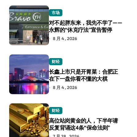
市场
对不起胖东来，我先不学了——
永辉的“休克疗法”宣告暂停
8 月 4 , 2026
财经
长鑫上市只是开胃菜：合肥正
在下一盘你看不懂的大棋
8 月 4 , 2026
财经
高位站岗黄金的人，下半年请
反复背诵这4条“保命法则”
7 月 28 , 2026