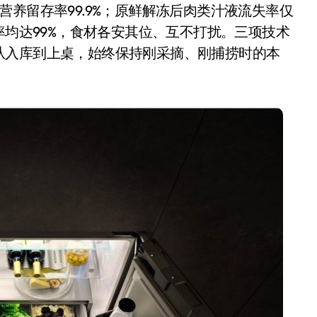
养留存率99.9%；原鲜解冻后肉类汁液流失率仅
率均达99%，食材各安其位、互不打扰。三项技术
从入库到上桌，始终保持刚采摘、刚捕捞时的本
净利润暴跌7.7%，苏泊尔
开始靠“擦边”续命了？
8 月 7, 2026