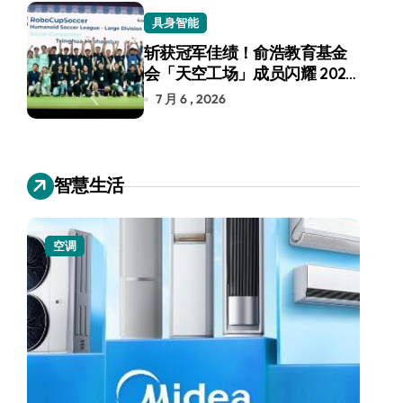
具身智能
斩获冠军佳绩！俞浩教育基金
会「天空工场」成员闪耀 2026
RoboCup 机器人世界杯
7 月 6 , 2026
智慧生活
空调