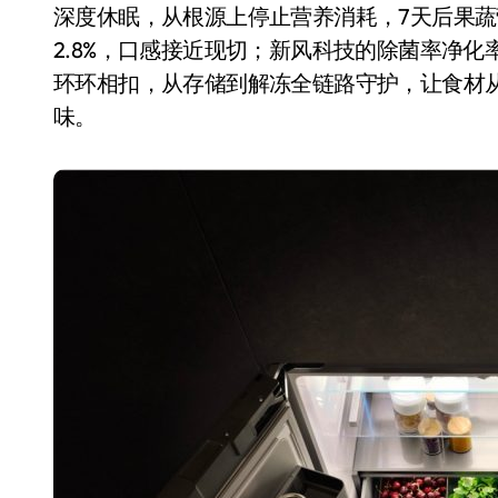
深度休眠，从根源上停止营养消耗，7天后果蔬营
2.8%，口感接近现切；新风科技的除菌率净化
环环相扣，从存储到解冻全链路守护，让食材
味。
追觅、石头科技注意：你
们的扫地机已被美国认定
为“战略武器”
7 月 30, 2026