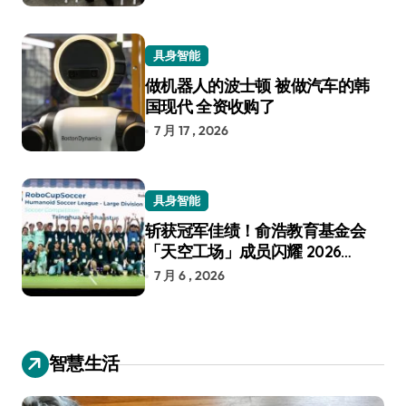
具身智能
做机器人的波士顿 被做汽车的韩
国现代 全资收购了
7 月 17 , 2026
具身智能
斩获冠军佳绩！俞浩教育基金会
「天空工场」成员闪耀 2026
RoboCup 机器人世界杯
7 月 6 , 2026
智慧生活