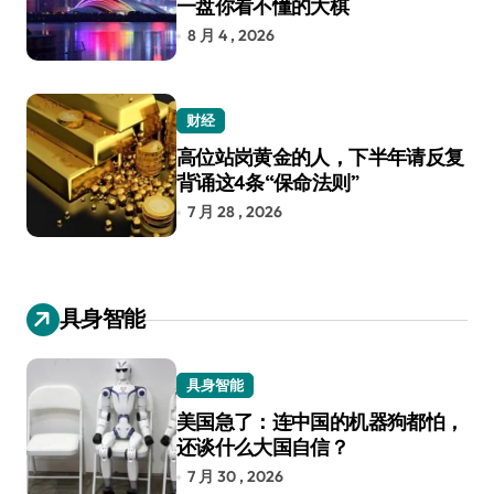
一盘你看不懂的大棋
8 月 4 , 2026
财经
高位站岗黄金的人，下半年请反复
背诵这4条“保命法则”
7 月 28 , 2026
具身智能
具身智能
美国急了：连中国的机器狗都怕，
还谈什么大国自信？
7 月 30 , 2026