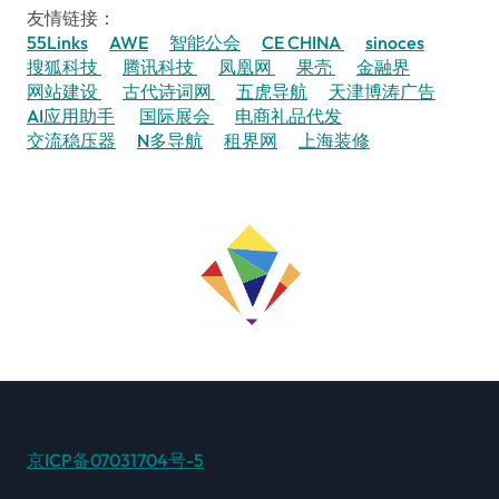
友情链接：
55Links
AWE
智能公会
CE CHINA
sinoces
搜狐科技
腾讯科技
凤凰网
果壳
金融界
网站建设
古代诗词网
五虎导航
天津博涛广告
AI应用助手
国际展会
电商礼品代发
交流稳压器
N多导航
租界网
上海装修
京ICP备07031704号-5