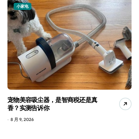
小家电
宠物美容吸尘器，是智商税还是真
三
香？实测告诉你
低
8 月 9, 2026
8