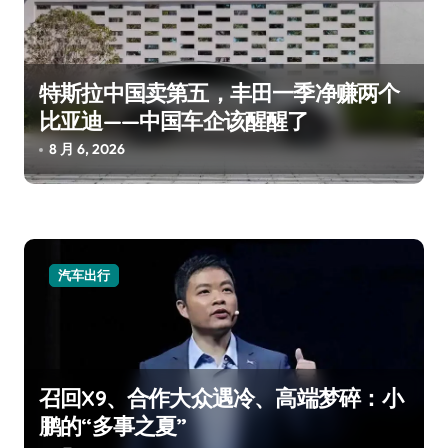
特斯拉中国卖第五，丰田一季净赚两个
比亚迪——中国车企该醒醒了
8 月 6, 2026
汽车出行
召回X9、合作大众遇冷、高端梦碎：小
鹏的“多事之夏”