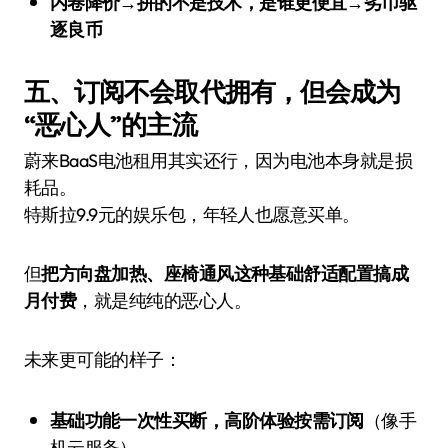
内卷降价→拼的不是技术，是谁更便宜→劣币驱
逐良币
五、订阅不会取代拥有，但会成为
“恶心人”的主流
蔚来BaaS电池租用其实还行，因为电池本身就是损
耗品。
特斯拉9.9元的娱乐包，年轻人也愿意买单。
但
把方向盘加热、座椅通风这种基础舒适配置搞成
月付费
，就是纯纯的恶心人。
未来更可能的样子：
基础功能一次性买断，高阶体验按需订阅
（像手
机云服务）