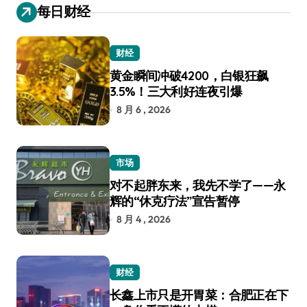
每日财经
财经
黄金瞬间冲破4200，白银狂飙
3.5%！三大利好连夜引爆
8 月 6 , 2026
市场
对不起胖东来，我先不学了——永
辉的“休克疗法”宣告暂停
8 月 4 , 2026
财经
长鑫上市只是开胃菜：合肥正在下