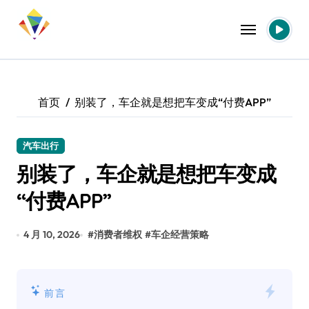
跳
转
到
内
容
首页
别装了，车企就是想把车变成“付费APP”
汽车出行
别装了，车企就是想把车变成
“付费APP”
4 月 10, 2026
#
消费者维权
#
车企经营策略
前言