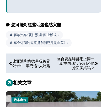
您可能对这些话题也感兴趣
解读汽车“硬件预埋”商业模式
车企订阅制究竟是创新还是割韭菜?
文
当合资品牌都用上同一
比亚迪和肯德基玩跨界
套‘中国魂’，它们还能
章
9分钟，车充饱+人吃饱
抢回牌桌吗？
导
航
相关文章
汽车出行