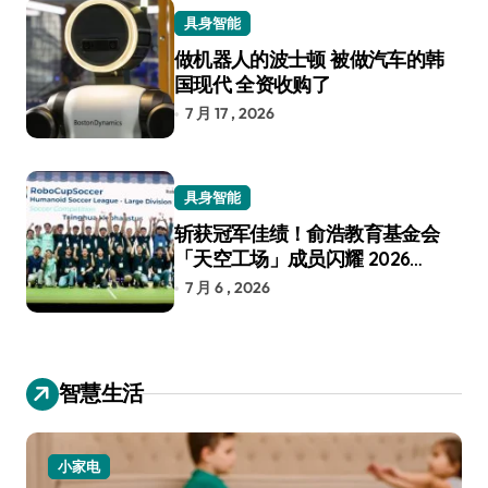
具身智能
做机器人的波士顿 被做汽车的韩
国现代 全资收购了
7 月 17 , 2026
具身智能
斩获冠军佳绩！俞浩教育基金会
「天空工场」成员闪耀 2026
RoboCup 机器人世界杯
7 月 6 , 2026
智慧生活
小家电