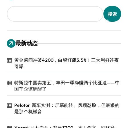
搜索
最新动态
黄金瞬间冲破4200，白银狂飙3.5%！三大利好连夜
引爆
特斯拉中国卖第五，丰田一季净赚两个比亚迪——中
国车企该醒醒了
Peloton 新车实测：屏幕能转、风扇怼脸，但最狠的
是那个机械音
Xbox七月大崩盘：裁员3200、卖工作室、网络瘫