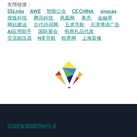
友情链接：
55Links
AWE
智能公会
CE CHINA
sinoces
搜狐科技
腾讯科技
凤凰网
果壳
金融界
网站建设
古代诗词网
五虎导航
天津博涛广告
AI应用助手
国际展会
电商礼品代发
交流稳压器
N多导航
租界网
上海装修
京ICP备07031704号-5