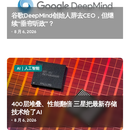
谷歌DeepMind创始人辞去CEO，但继
续“垂帘听政”？
8 月 6, 2026
AI｜人工智能
400层堆叠、性能翻倍 三星把最新存储
技术给了AI
8 月 6, 2026