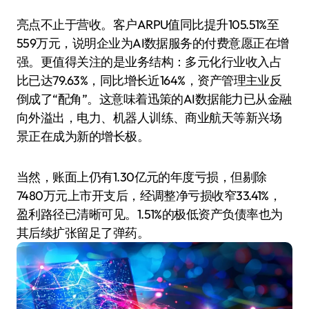
亮点不止于营收。客户ARPU值同比提升105.51%至
559万元，说明企业为AI数据服务的付费意愿正在增
强。更值得关注的是业务结构：多元化行业收入占
比已达79.63%，同比增长近164%，资产管理主业反
倒成了“配角”。这意味着迅策的AI数据能力已从金融
向外溢出，电力、机器人训练、商业航天等新兴场
景正在成为新的增长极。
当然，账面上仍有1.30亿元的年度亏损，但剔除
7480万元上市开支后，经调整净亏损收窄33.41%，
盈利路径已清晰可见。1.51%的极低资产负债率也为
其后续扩张留足了弹药。