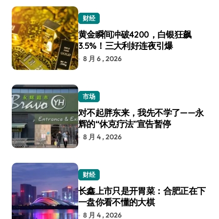
财经
黄金瞬间冲破4200，白银狂飙
3.5%！三大利好连夜引爆
8 月 6 , 2026
市场
对不起胖东来，我先不学了——永
辉的“休克疗法”宣告暂停
8 月 4 , 2026
财经
长鑫上市只是开胃菜：合肥正在下
一盘你看不懂的大棋
8 月 4 , 2026