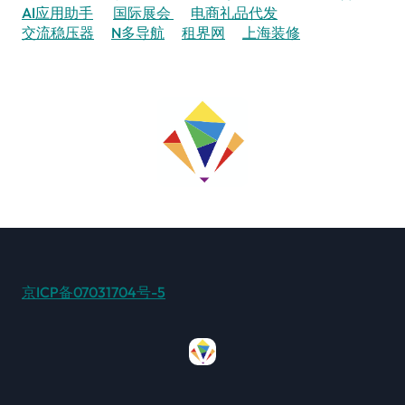
AI应用助手
国际展会
电商礼品代发
交流稳压器
N多导航
租界网
上海装修
京ICP备07031704号-5