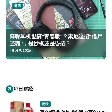
数码
降噪耳机也搞“青春版”？索尼这招“借尸
还魂”，是妙棋还是昏招？
8 月 9, 2026
每日财经
财经