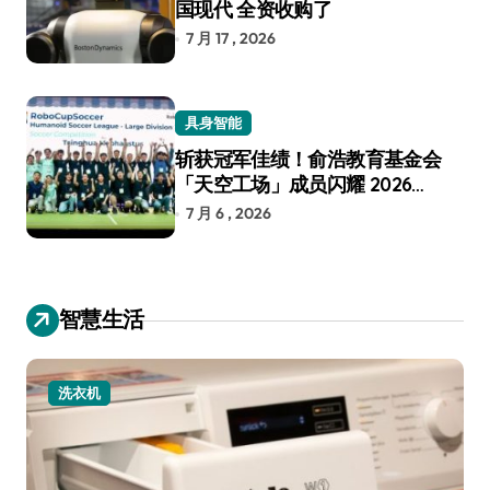
国现代 全资收购了
7 月 17 , 2026
具身智能
斩获冠军佳绩！俞浩教育基金会
「天空工场」成员闪耀 2026
RoboCup 机器人世界杯
7 月 6 , 2026
智慧生活
小家电