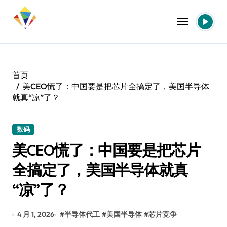
跳
转
到
内
容
首页
美CEO慌了：中国要是把芯片全搞定了，美国半导体
就真“凉”了？
数码
美CEO慌了：中国要是把芯片
全搞定了，美国半导体就真
“凉”了？
4 月 1, 2026
#
半导体代工
#
美国半导体
#
芯片竞争