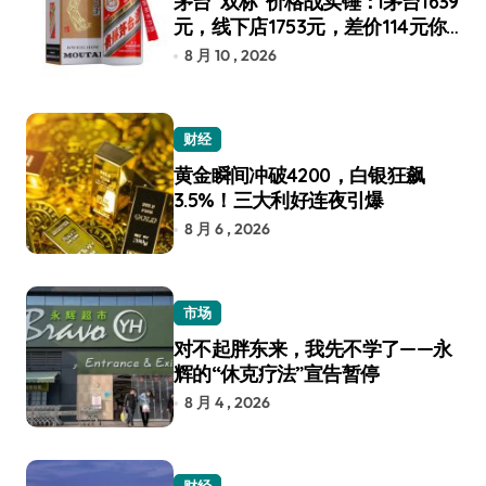
茅台“双标”价格战实锤：i茅台1639
元，线下店1753元，差价114元你
选谁？
8 月 10 , 2026
财经
黄金瞬间冲破4200，白银狂飙
3.5%！三大利好连夜引爆
8 月 6 , 2026
市场
对不起胖东来，我先不学了——永
辉的“休克疗法”宣告暂停
8 月 4 , 2026
财经