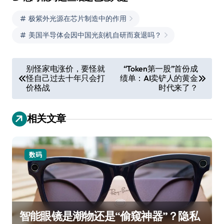
极紫外光源在芯片制造中的作用
美国半导体会因中国光刻机自研而衰退吗？
文
别怪家电涨价，要怪就
“Token第一股”首份成
怪自己过去十年只会打
绩单：AI卖铲人的黄金
章
价格战
时代来了？
导
航
相关文章
数码
智能眼镜是潮物还是“偷窥神器”？隐私