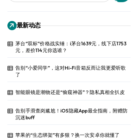
最新动态
茅台“双标”价格战实锤：i茅台1639元，线下店1753
元，差价114元你选谁？
告别“小爱同学”，这对Hi-Fi音箱反而让我更爱听歌
了
智能眼镜是潮物还是“偷窥神器”？隐私真相全扒皮
告别手滑查岗尴尬！iOS隐藏App最全指南，附赠防
沉迷buff
苹果的“生态绑架”有多狠？换一次安卓你就懂了