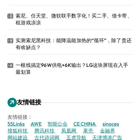
索尼、任天堂、微软联手数字化！买二手、借卡带、
租游戏凉凉
实测索尼黑科技：能降温能加热的“颈环”，除了贵还
有啥缺点？
一根线搞定96W供电+6K输出？LG这块屏现在入手
最划算
友情链接
友情链接：
55Links
AWE
智能公会
CE CHINA
sinoces
搜狐科技
腾讯科技
凤凰网
果壳
金融界
网站建设
古代诗词网
五虎导航
天津博涛广告