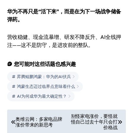
华为不再只是“活下来”，而是在为下一场战争储备
弹药。
营收稳健、现金流暴增、研发不降反升、AI全线押
注——这不是防守，是进攻前的整队。
您可能对这些话题也感兴趣
昇腾鲲鹏鸿蒙：华为的AI伏兵
鸿蒙生态迈过临界点意味着什么
AI为何成华为最大确定性？
文
别怪家电涨价，要怪就
奥维云网：多家电品牌
怪自己过去十年只会打
章
涨价带来的新思考
价格战