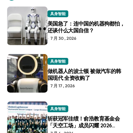
具身智能
美国急了：连中国的机器狗都怕，
还谈什么大国自信？
7 月 30 , 2026
具身智能
做机器人的波士顿 被做汽车的韩
国现代 全资收购了
7 月 17 , 2026
具身智能
斩获冠军佳绩！俞浩教育基金会
「天空工场」成员闪耀 2026
RoboCup 机器人世界杯