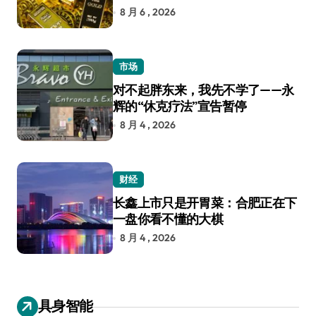
8 月 6 , 2026
市场
对不起胖东来，我先不学了——永
辉的“休克疗法”宣告暂停
8 月 4 , 2026
财经
长鑫上市只是开胃菜：合肥正在下
一盘你看不懂的大棋
8 月 4 , 2026
具身智能