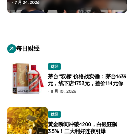
7 月 24, 2026
每日财经
财经
茅台“双标”价格战实锤：i茅台1639
元，线下店1753元，差价114元你
选谁？
8 月 10 , 2026
财经
黄金瞬间冲破4200，白银狂飙
3.5%！三大利好连夜引爆