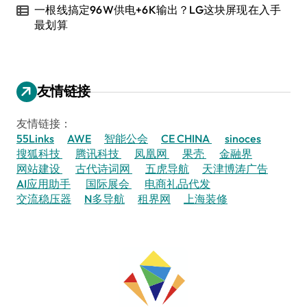
一根线搞定96W供电+6K输出？LG这块屏现在入手
最划算
友情链接
友情链接：
55Links
AWE
智能公会
CE CHINA
sinoces
搜狐科技
腾讯科技
凤凰网
果壳
金融界
网站建设
古代诗词网
五虎导航
天津博涛广告
AI应用助手
国际展会
电商礼品代发
交流稳压器
N多导航
租界网
上海装修