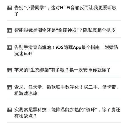
告别“小爱同学”，这对Hi-Fi音箱反而让我更爱听歌
了
智能眼镜是潮物还是“偷窥神器”？隐私真相全扒皮
告别手滑查岗尴尬！iOS隐藏App最全指南，附赠防
沉迷buff
苹果的“生态绑架”有多狠？换一次安卓你就懂了
索尼、任天堂、微软联手数字化！买二手、借卡带、
租游戏凉凉
实测索尼黑科技：能降温能加热的“颈环”，除了贵还
有啥缺点？