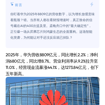
前言
你盯着华为2025年8809亿的营收数字，以为增长放缓意味
着瓶颈？错。当所有人都在看财报增速时，真正致命的信
号藏在AI的400次提及里。孟晚舟口中的“最大确定性”，
正引爆一场从昇腾芯片到鸿蒙生态的全面重构。这场智能
化突袭，为何能让对手还没反应就已掉队？
2025年，华为营收8809亿元，同比增长2.2%；净利
润680亿元，同比增8.7%。营业利润率从9.2%拉升至
11.0%，经营现金流暴涨44.1%，达1273.84亿元，创下
五年新高。