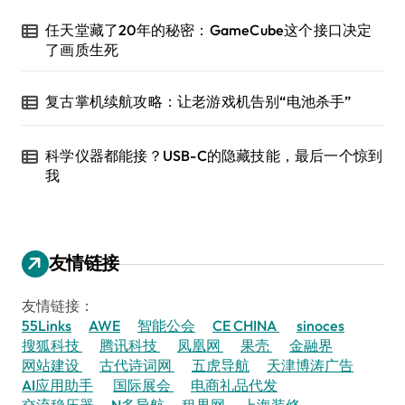
任天堂藏了20年的秘密：GameCube这个接口决定
了画质生死
复古掌机续航攻略：让老游戏机告别“电池杀手”
科学仪器都能接？USB-C的隐藏技能，最后一个惊到
我
友情链接
友情链接：
55Links
AWE
智能公会
CE CHINA
sinoces
搜狐科技
腾讯科技
凤凰网
果壳
金融界
网站建设
古代诗词网
五虎导航
天津博涛广告
AI应用助手
国际展会
电商礼品代发