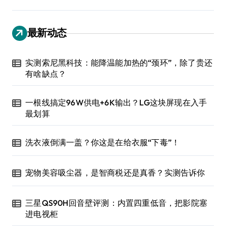
最新动态
实测索尼黑科技：能降温能加热的“颈环”，除了贵还
有啥缺点？
一根线搞定96W供电+6K输出？LG这块屏现在入手
最划算
洗衣液倒满一盖？你这是在给衣服“下毒”！
宠物美容吸尘器，是智商税还是真香？实测告诉你
三星QS90H回音壁评测：内置四重低音，把影院塞
进电视柜