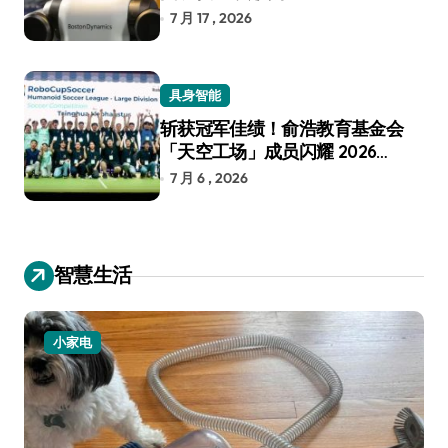
7 月 17 , 2026
具身智能
斩获冠军佳绩！俞浩教育基金会
「天空工场」成员闪耀 2026
RoboCup 机器人世界杯
7 月 6 , 2026
智慧生活
小家电