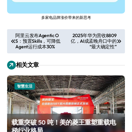
多家电品牌涨价带来的新思考
文
阿里云发布Agentic O
2025年华为营收8809
S：预置Skills，可降低
亿，AI成孟晚舟口中的
章
Agent运行成本30%
“最大确定性”
导
航
相关文章
智慧生活
载重突破 50 吨！美的菱王重塑重载电
梯行业格局