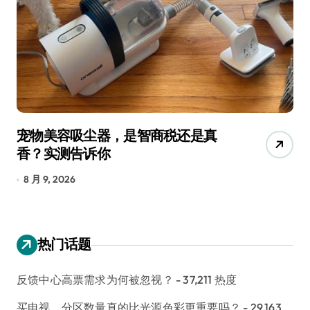
宠物美容吸尘器，是智商税还是真
三
香？实测告诉你
低
8 月 9, 2026
8
热门话题
反馈中心高票需求为何被忽视？
- 37,211 热度
买电视，分区数量真的比光源色彩更重要吗？
- 29,163