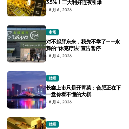
3.5%！三大利好连夜引爆
8 月 6 , 2026
市场
对不起胖东来，我先不学了——永
辉的“休克疗法”宣告暂停
8 月 4 , 2026
财经
长鑫上市只是开胃菜：合肥正在下
一盘你看不懂的大棋
8 月 4 , 2026
财经