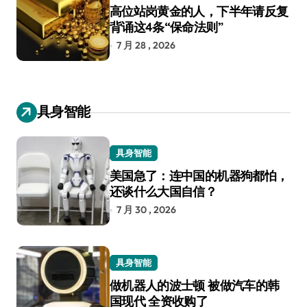
高位站岗黄金的人，下半年请反复
背诵这4条“保命法则”
7 月 28 , 2026
具身智能
具身智能
美国急了：连中国的机器狗都怕，
还谈什么大国自信？
7 月 30 , 2026
具身智能
做机器人的波士顿 被做汽车的韩
国现代 全资收购了