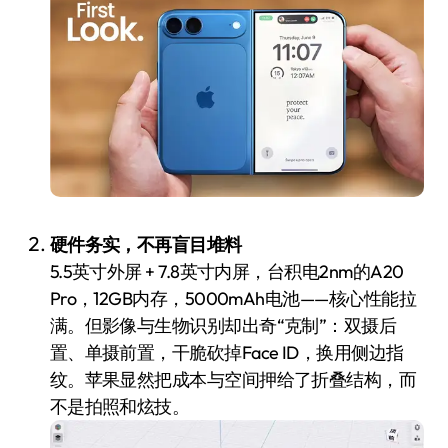
硬件务实，不再盲目堆料
5.5英寸外屏 + 7.8英寸内屏，台积电2nm的A20
Pro，12GB内存，5000mAh电池——核心性能拉
满。但影像与生物识别却出奇“克制”：双摄后
置、单摄前置，干脆砍掉Face ID，换用侧边指
纹。苹果显然把成本与空间押给了折叠结构，而
不是拍照和炫技。