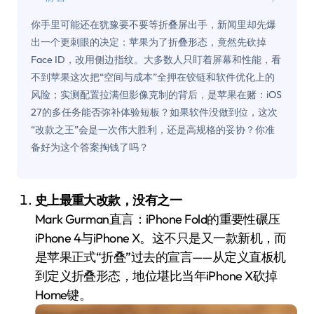
你手里可能还在犹豫要不要等折叠屏出手，新闻里却先爆
出一个更刺眼的决定：苹果为了折叠形态，竟然先砍掉
Face ID，改用侧边指纹。大多数人只盯着屏幕和性能，看
不到苹果这次把“空间与成本”全押在铰链和软件优化上的
风险；实测配置拉满但影像克制的背后，是苹果在赌：iOS
27的多任务能否弥补体验短板？如果软件没做到位，这次
“改款之王”会是一次伟大胜利，还是高规格的妥协？你准
备好为这个答案掏钱了吗？
史上最重大改款，没有之一
Mark Gurman直言：iPhone Fold的重要性碾压
iPhone 4与iPhone X。这不只是又一款新机，而
是苹果正式“折叠”过去的宣言——从定义直板机
到定义折叠形态，地位堪比当年iPhone X砍掉
Home键。