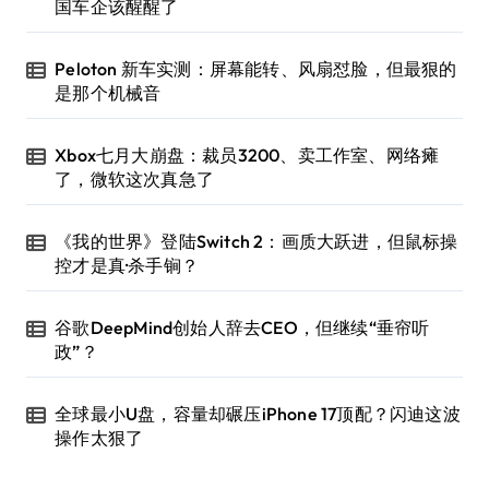
国车企该醒醒了
Peloton 新车实测：屏幕能转、风扇怼脸，但最狠的
是那个机械音
Xbox七月大崩盘：裁员3200、卖工作室、网络瘫
了，微软这次真急了
《我的世界》登陆Switch 2：画质大跃进，但鼠标操
控才是真·杀手锏？
谷歌DeepMind创始人辞去CEO，但继续“垂帘听
政”？
全球最小U盘，容量却碾压iPhone 17顶配？闪迪这波
操作太狠了