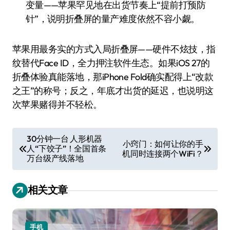
变量——苹果罕见地在出货节奏上“提前打预防
针”，说明折叠屏的量产难度依然不容小觑。
苹果用最务实的方式入局折叠屏——硬件不炫技，指
纹替代Face ID，全力押注软件生态。如果iOS 27的
折叠体验真能落地，那iPhone Fold确实配得上“改款
之王”的称号；反之，年底才出货的延迟，也说明这
次苹果赌得并不轻松。
文
30分钟一台 人形机器
小窍门：如何让你的手
人“下饺子”！全国首条
章
机同时连接两个WiFi？
万台级产线落地
导
航
相关文章
手机