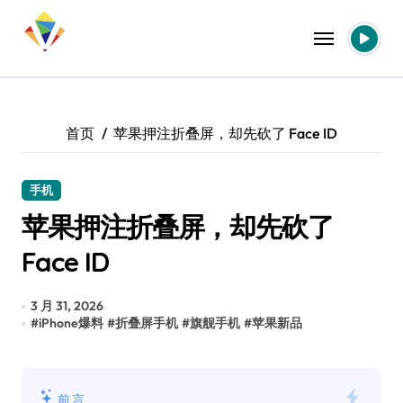
跳
转
到
内
容
首页
苹果押注折叠屏，却先砍了 Face ID
手机
苹果押注折叠屏，却先砍了
Face ID
3 月 31, 2026
#
iPhone爆料
#
折叠屏手机
#
旗舰手机
#
苹果新品
前言