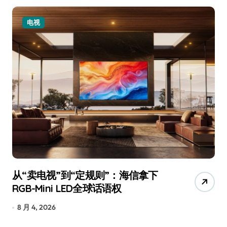
电视
从“卖电视”到“定规则”：海信拿下
追
RGB-Mini LED全球话语权
已
8 月 4, 2026
7