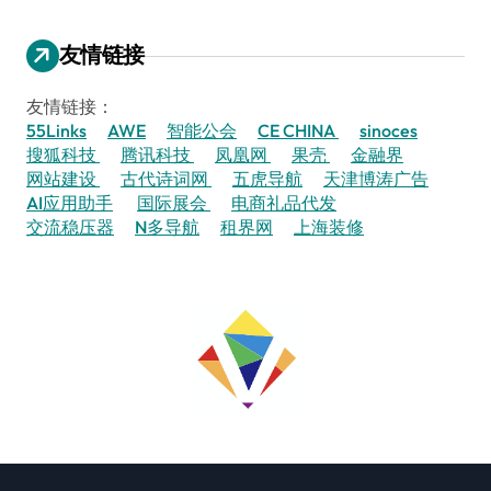
友情链接
友情链接：
55Links
AWE
智能公会
CE CHINA
sinoces
搜狐科技
腾讯科技
凤凰网
果壳
金融界
网站建设
古代诗词网
五虎导航
天津博涛广告
AI应用助手
国际展会
电商礼品代发
交流稳压器
N多导航
租界网
上海装修