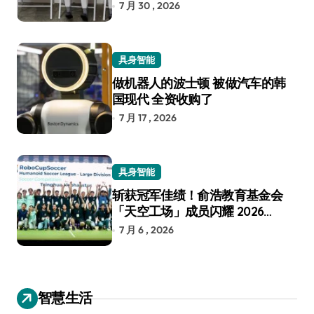
7 月 30 , 2026
具身智能
做机器人的波士顿 被做汽车的韩
国现代 全资收购了
7 月 17 , 2026
具身智能
斩获冠军佳绩！俞浩教育基金会
「天空工场」成员闪耀 2026
RoboCup 机器人世界杯
7 月 6 , 2026
智慧生活