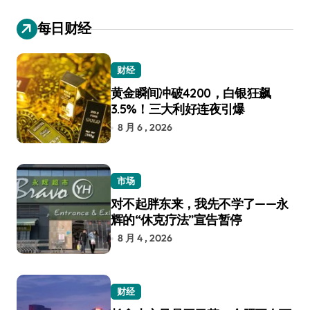
每日财经
财经
黄金瞬间冲破4200，白银狂飙
3.5%！三大利好连夜引爆
8 月 6 , 2026
市场
对不起胖东来，我先不学了——永
辉的“休克疗法”宣告暂停
8 月 4 , 2026
财经