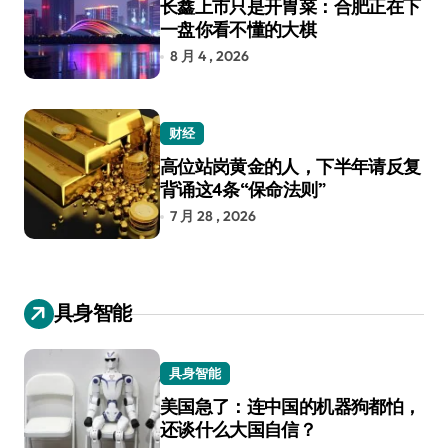
长鑫上市只是开胃菜：合肥正在下
一盘你看不懂的大棋
8 月 4 , 2026
财经
高位站岗黄金的人，下半年请反复
背诵这4条“保命法则”
7 月 28 , 2026
具身智能
具身智能
美国急了：连中国的机器狗都怕，
还谈什么大国自信？