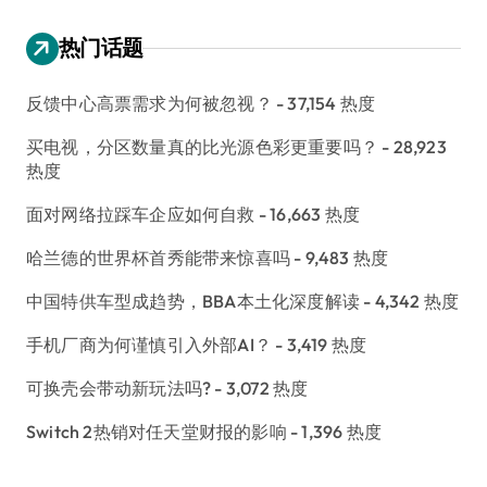
热门话题
反馈中心高票需求为何被忽视？
- 37,154 热度
买电视，分区数量真的比光源色彩更重要吗？
- 28,923
热度
面对网络拉踩车企应如何自救
- 16,663 热度
哈兰德的世界杯首秀能带来惊喜吗
- 9,483 热度
中国特供车型成趋势，BBA本土化深度解读
- 4,342 热度
手机厂商为何谨慎引入外部AI？
- 3,419 热度
可换壳会带动新玩法吗?
- 3,072 热度
Switch 2热销对任天堂财报的影响
- 1,396 热度