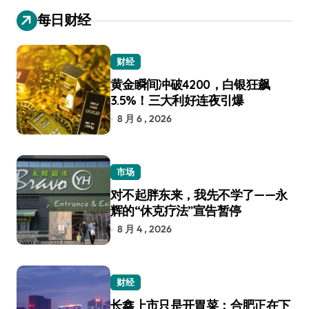
每日财经
财经
黄金瞬间冲破4200，白银狂飙
3.5%！三大利好连夜引爆
8 月 6 , 2026
市场
对不起胖东来，我先不学了——永
辉的“休克疗法”宣告暂停
8 月 4 , 2026
财经
长鑫上市只是开胃菜：合肥正在下