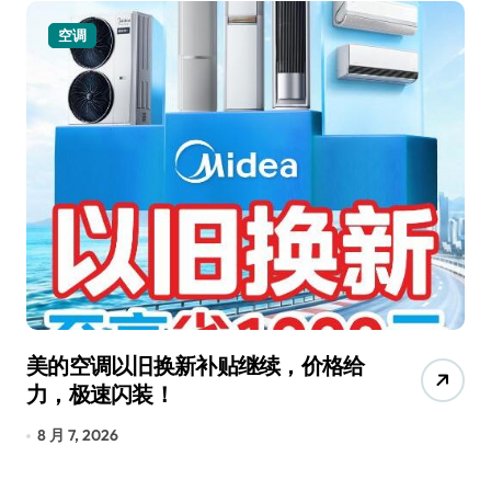
空调
美的空调以旧换新补贴继续，价格给
追
力，极速闪装！
4
长
8 月 7, 2026
8