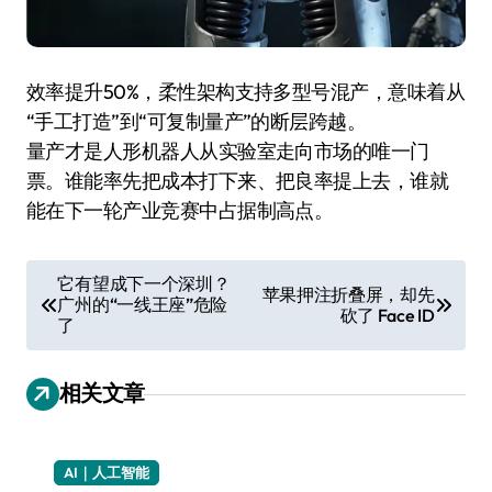
效率提升50%，柔性架构支持多型号混产，意味着从
“手工打造”到“可复制量产”的断层跨越。
量产才是人形机器人从实验室走向市场的唯一门
票。谁能率先把成本打下来、把良率提上去，谁就
能在下一轮产业竞赛中占据制高点。
文
它有望成下一个深圳？
苹果押注折叠屏，却先
广州的“一线王座”危险
章
砍了 Face ID
了
导
航
相关文章
AI｜人工智能