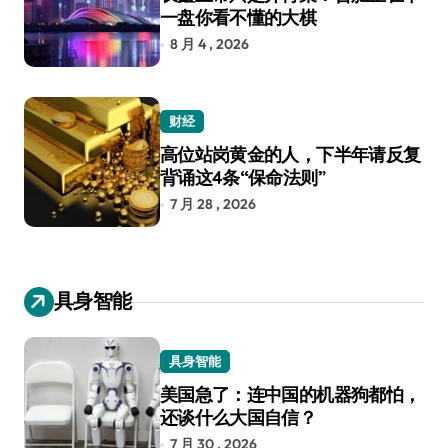
一盘你看不懂的大棋
8 月 4 , 2026
财经
高位站岗黄金的人，下半年请反复
背诵这4条“保命法则”
7 月 28 , 2026
具身智能
具身智能
美国急了：连中国的机器狗都怕，
还谈什么大国自信？
7 月 30 , 2026