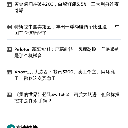
黄金瞬间冲破4200，白银狂飙3.5%！三大利好连夜
引爆
特斯拉中国卖第五，丰田一季净赚两个比亚迪——中
国车企该醒醒了
Peloton 新车实测：屏幕能转、风扇怼脸，但最狠的
是那个机械音
Xbox七月大崩盘：裁员3200、卖工作室、网络瘫
了，微软这次真急了
《我的世界》登陆Switch 2：画质大跃进，但鼠标操
控才是真·杀手锏？