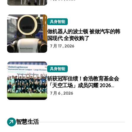
具身智能
做机器人的波士顿 被做汽车的韩
国现代 全资收购了
7 月 17 , 2026
具身智能
斩获冠军佳绩！俞浩教育基金会
「天空工场」成员闪耀 2026
RoboCup 机器人世界杯
7 月 6 , 2026
智慧生活