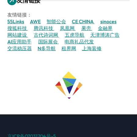
友情链接
友情链接：
55Links
AWE
智能公会
CE CHINA
sinoces
搜狐科技
腾讯科技
凤凰网
果壳
金融界
网站建设
古代诗词网
五虎导航
天津博涛广告
AI应用助手
国际展会
电商礼品代发
交流稳压器
N多导航
租界网
上海装修
京ICP备07031704号-5