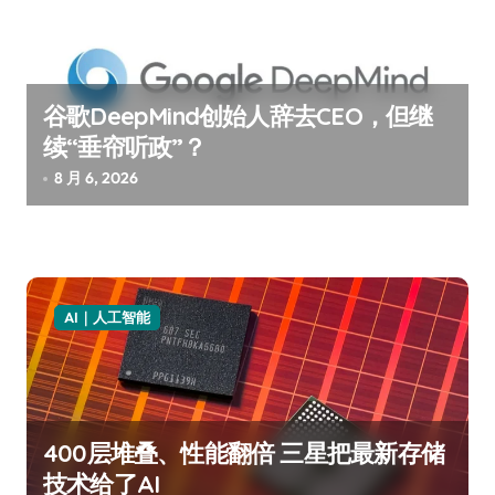
谷歌DeepMind创始人辞去CEO，但继
续“垂帘听政”？
8 月 6, 2026
AI｜人工智能
400层堆叠、性能翻倍 三星把最新存储
技术给了AI