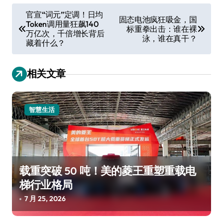
文
官宣“词元”定调！日均
固态电池疯狂吸金，国
Token调用量狂飙140
章
标重拳出击：谁在裸
万亿次，千倍增长背后
泳，谁在真干？
导
藏着什么？
航
相关文章
智慧生活
载重突破 50 吨！美的菱王重塑重载电
梯行业格局
7 月 25, 2026