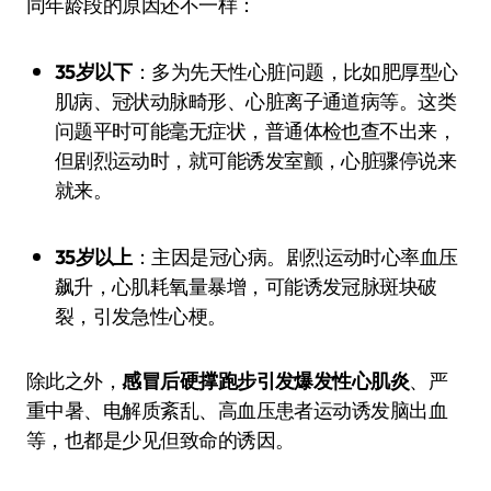
同年龄段的原因还不一样：
35岁以下
：多为先天性心脏问题，比如肥厚型心
肌病、冠状动脉畸形、心脏离子通道病等。这类
问题平时可能毫无症状，普通体检也查不出来，
但剧烈运动时，就可能诱发室颤，心脏骤停说来
就来。
35岁以上
：主因是冠心病。剧烈运动时心率血压
飙升，心肌耗氧量暴增，可能诱发冠脉斑块破
裂，引发急性心梗。
除此之外，
感冒后硬撑跑步引发爆发性心肌炎
、严
重中暑、电解质紊乱、高血压患者运动诱发脑出血
等，也都是少见但致命的诱因。