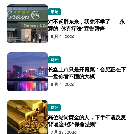
市场
对不起胖东来，我先不学了——永
辉的“休克疗法”宣告暂停
8 月 4 , 2026
财经
长鑫上市只是开胃菜：合肥正在下
一盘你看不懂的大棋
8 月 4 , 2026
财经
高位站岗黄金的人，下半年请反复
背诵这4条“保命法则”
7 月 28 , 2026