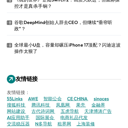
控才是真·杀手锏？
谷歌DeepMind创始人辞去CEO，但继续“垂帘听
政”？
全球最小U盘，容量却碾压iPhone 17顶配？闪迪这波
操作太狠了
友情链接
友情链接：
55Links
AWE
智能公会
CE CHINA
sinoces
搜狐科技
腾讯科技
凤凰网
果壳
金融界
网站建设
古代诗词网
五虎导航
天津博涛广告
AI应用助手
国际展会
电商礼品代发
交流稳压器
N多导航
租界网
上海装修