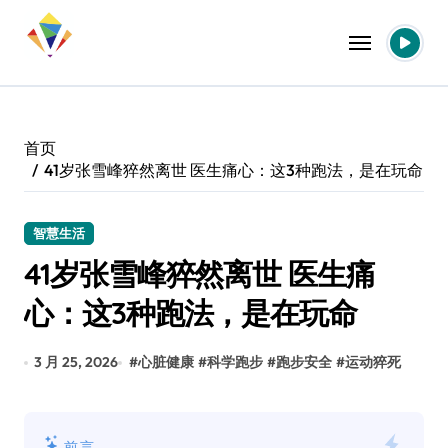
跳
转
到
内
容
首页
41岁张雪峰猝然离世 医生痛心：这3种跑法，是在玩命
智慧生活
41岁张雪峰猝然离世 医生痛
心：这3种跑法，是在玩命
3 月 25, 2026
#
心脏健康
#
科学跑步
#
跑步安全
#
运动猝死
前言