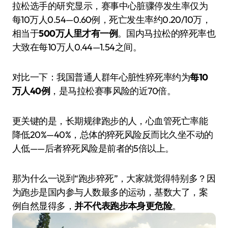
拉松选手的研究显示，赛事中心脏骤停发生率仅为
每10万人0.54—0.60例，死亡发生率约0.20/10万，
相当于
500万人里才有一例
。国内马拉松的猝死率也
大致在每10万人0.44—1.54之间。
对比一下：我国普通人群年心脏性猝死率约为
每10
万人40例
，是马拉松赛事风险的近70倍。
更关键的是，长期规律跑步的人，心血管死亡率能
降低20%—40%，总体的猝死风险反而比久坐不动的
人低——后者猝死风险是前者的5倍以上。
那为什么一说到“跑步猝死”，大家就觉得特别多？因
为跑步是国内参与人数最多的运动，基数大了，案
例自然显得多，
并不代表跑步本身更危险
。