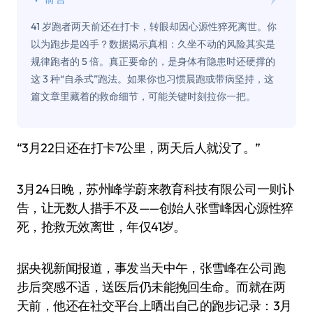
41 岁跑者两天前还在打卡，转眼却因心源性猝死离世。你
以为跑步是凶手？数据揭示真相：久坐不动的风险其实是
规律跑者的 5 倍。真正要命的，是身体有隐患时还硬撑的
这 3 种“自杀式”跑法。如果你也习惯晨跑或带病坚持，这
篇文章里藏着的救命细节，可能关键时刻拉你一把。
“3月22日还在打卡7公里，两天后人就没了。”
3月24日晚，苏州峰学蔚来教育科技有限公司一则讣
告，让无数人措手不及——创始人张雪峰因心源性猝
死，抢救无效离世，年仅41岁。
据央视新闻报道，事发当天中午，张雪峰在公司跑
步后突感不适，送医后仍未能挽回生命。而就在两
天前，他还在社交平台上晒出自己的跑步记录：3月