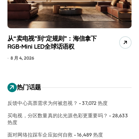
追觅、石头科技注意：你们的扫地机
月
已被美国认定为“战略武器”
还
7 月 30, 2026
7
热门话题
反馈中心高票需求为何被忽视？
- 37,072 热度
买电视，分区数量真的比光源色彩更重要吗？
- 28,633
热度
面对网络拉踩车企应如何自救
- 16,489 热度