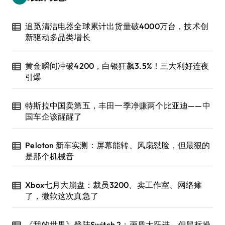
追觅清洁电器全球累计出货量破4000万台，技术创
新驱动多品类增长
黄金瞬间冲破4200，白银狂飙3.5%！三大利好连夜
引爆
特斯拉中国卖第五，丰田一季净赚两个比亚迪——中
国车企该醒醒了
Peloton 新车实测：屏幕能转、风扇怼脸，但最狠的
是那个机械音
Xbox七月大崩盘：裁员3200、卖工作室、网络瘫
了，微软这次真急了
《我的世界》登陆Switch 2：画质大跃进，但鼠标操