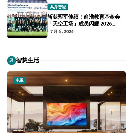
具身智能
斩获冠军佳绩！俞浩教育基金会
「天空工场」成员闪耀 2026
RoboCup 机器人世界杯
7 月 6 , 2026
智慧生活
小家电