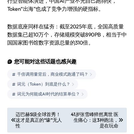
行型智能体演进，中国AI产业不光自己跑得快，
Token“出海”也成了竞争力增强的硬指标。
数据底座同样在猛夯：截至2025年底，全国高质量
数据集已超10万个，存储规模突破890PB，相当于中
国国家图书馆数字资源总量的310倍。
您可能对这些话题也感兴趣
千倍调用量背后，商业模式跑通了吗？
词元（Token）到底是什么？
词元为何能成AI时代的结算单位？
文
迈巴赫S级全球首秀！
41岁张雪峰猝然离世 医
这才是真正的“壕”无人
生痛心：这3种跑法，
章
性
是在玩命
导