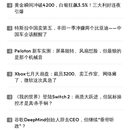
黄金瞬间冲破4200，白银狂飙3.5%！三大利好连夜
引爆
特斯拉中国卖第五，丰田一季净赚两个比亚迪——中
国车企该醒醒了
Peloton 新车实测：屏幕能转、风扇怼脸，但最狠的
是那个机械音
Xbox七月大崩盘：裁员3200、卖工作室、网络瘫
了，微软这次真急了
《我的世界》登陆Switch 2：画质大跃进，但鼠标操
控才是真·杀手锏？
谷歌DeepMind创始人辞去CEO，但继续“垂帘听
政”？