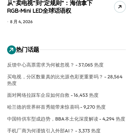
从“卖电视”到“定规则”：海信拿下
追
RGB-Mini LED全球话语权
已
8 月 4, 2026
7
热门话题
反馈中心高票需求为何被忽视？
- 37,065 热度
买电视，分区数量真的比光源色彩更重要吗？
- 28,564
热度
面对网络拉踩车企应如何自救
- 16,453 热度
哈兰德的世界杯首秀能带来惊喜吗
- 9,270 热度
中国特供车型成趋势，BBA本土化深度解读
- 4,294 热度
手机厂商为何谨慎引入外部AI？
- 3,373 热度