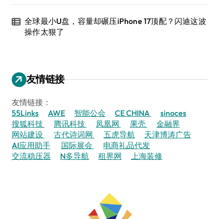
全球最小U盘，容量却碾压iPhone 17顶配？闪迪这波
操作太狠了
友情链接
友情链接：
55Links
AWE
智能公会
CE CHINA
sinoces
搜狐科技
腾讯科技
凤凰网
果壳
金融界
网站建设
古代诗词网
五虎导航
天津博涛广告
AI应用助手
国际展会
电商礼品代发
交流稳压器
N多导航
租界网
上海装修