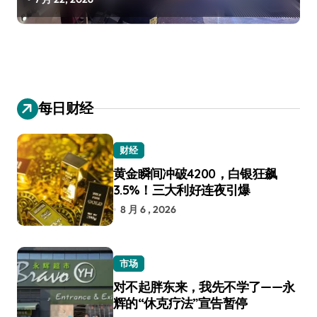
每日财经
财经
黄金瞬间冲破4200，白银狂飙
3.5%！三大利好连夜引爆
8 月 6 , 2026
市场
对不起胖东来，我先不学了——永
辉的“休克疗法”宣告暂停