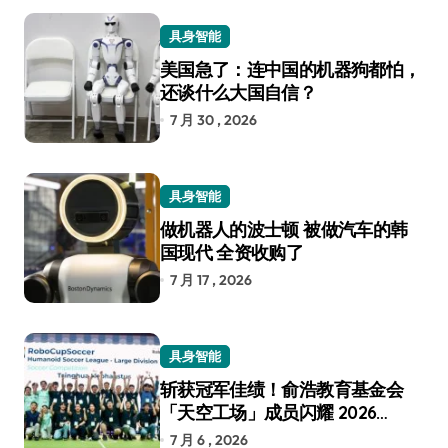
具身智能
美国急了：连中国的机器狗都怕，
还谈什么大国自信？
7 月 30 , 2026
具身智能
做机器人的波士顿 被做汽车的韩
国现代 全资收购了
7 月 17 , 2026
具身智能
斩获冠军佳绩！俞浩教育基金会
「天空工场」成员闪耀 2026
RoboCup 机器人世界杯
7 月 6 , 2026