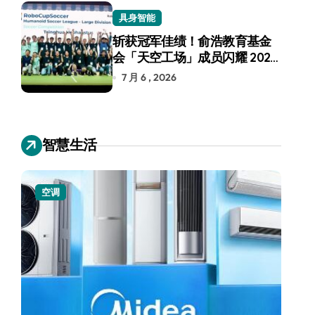
具身智能
斩获冠军佳绩！俞浩教育基金
会「天空工场」成员闪耀 2026
RoboCup 机器人世界杯
7 月 6 , 2026
智慧生活
空调