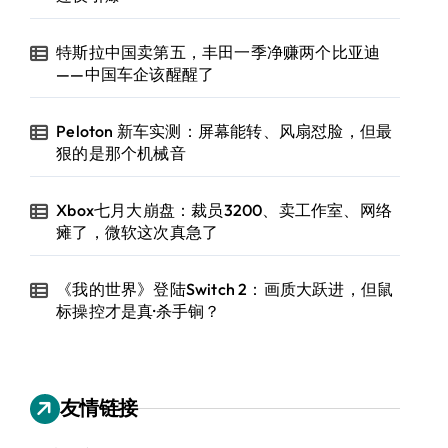
特斯拉中国卖第五，丰田一季净赚两个比亚迪
——中国车企该醒醒了
Peloton 新车实测：屏幕能转、风扇怼脸，但最
狠的是那个机械音
Xbox七月大崩盘：裁员3200、卖工作室、网络
瘫了，微软这次真急了
《我的世界》登陆Switch 2：画质大跃进，但鼠
标操控才是真·杀手锏？
友情链接