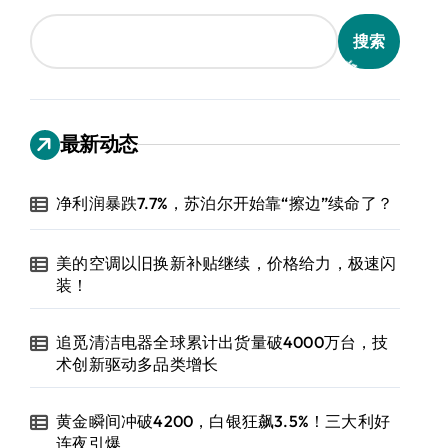
搜索
最新动态
净利润暴跌7.7%，苏泊尔开始靠“擦边”续命了？
美的空调以旧换新补贴继续，价格给力，极速闪
装！
追觅清洁电器全球累计出货量破4000万台，技
术创新驱动多品类增长
黄金瞬间冲破4200，白银狂飙3.5%！三大利好
连夜引爆