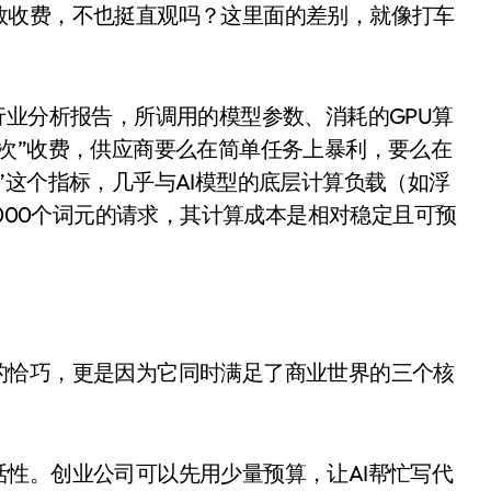
数收费，不也挺直观吗？这里面的差别，就像打车
开箱”，一边探测射线一边光伏发电
准版逼近4800
盘你看不懂的大棋
行业分析报告，所调用的模型参数、消耗的GPU算
就做错了
次”收费，供应商要么在简单任务上暴利，要么在
”这个指标，几乎与AI模型的底层计算负载（如浮
GBA SP，情怀拉满
1000个词元的请求，其计算成本是相对稳定且可预
盘党也能“以盘换数”了？
避坑+种草
边”续命了？
的恰巧，更是因为它同时满足了商业世界的三个核
活性。创业公司可以先用少量预算，让AI帮忙写代