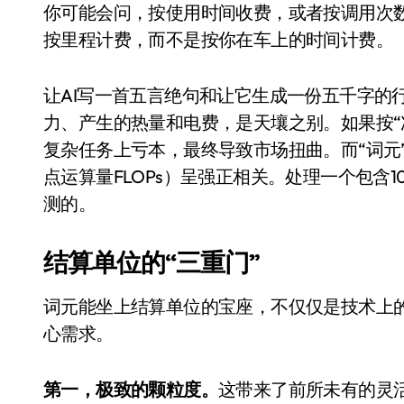
你可能会问，按使用时间收费，或者按调用次
国际首次！中国钙钛矿探测器太空“
按里程计费，而不是按你在车上的时间计费。
小米涨价！K90跳上3099，小米17标
长鑫上市只是开胃菜：合肥正在下一
让AI写一首五言绝句和让它生成一份五千字的
耳机低音像白开水？90%的人第一步
力、产生的热量和电费，是天壤之别。如果按“
复杂任务上亏本，最终导致市场扭曲。而“词元
复古玩家狂喜：Anbernic第三次复刻
点运算量FLOPs）呈强正相关。处理一个包含
Xbox 360 游戏终于要登 PC，光
测的。
AirTag 新版到底香不香？一篇帮你
结算单位的“三重门”
净利润暴跌7.7%，苏泊尔开始靠“擦
词元能坐上结算单位的宝座，不仅仅是技术上
心需求。
第一，极致的颗粒度。
这带来了前所未有的灵