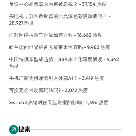
反馈中心高票需求为何被忽视？
- 37,154 热度
买电视，分区数量真的比光源色彩更重要吗？
-
28,921 热度
面对网络拉踩车企应如何自救
- 16,662 热度
哈兰德的世界杯首秀能带来惊喜吗
- 9,482 热度
中国特供车型成趋势，BBA本土化深度解读
- 4,342
热度
手机厂商为何谨慎引入外部AI？
- 3,419 热度
可换壳会带动新玩法吗?
- 3,072 热度
Switch 2热销对任天堂财报的影响
- 1,396 热度
搜索