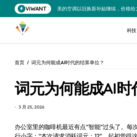
跳
ViWANT
美的空调以旧换新补贴继续，价格给
转
到
追觅清洁电器全球累计出货量破400
内
容
科技
黄金瞬间冲破4200，白银狂飙3.5
特斯拉中国卖第五，丰田一季净赚两
Peloton 新车实测：屏幕能转、
首页
词元为何能成AI时代的结算单位？
Xbox七月大崩盘：裁员3200、
词元为何能成AI
《我的世界》登陆Switch 2：画质
谷歌DeepMind创始人辞去CEO，但
全球最小U盘，容量却碾压iPhone 
3 月 25, 2026
400层堆叠、性能翻倍 三星把最新存
办公室里的咖啡机最近有点“智能”过头了。每次去接咖啡，屏幕上除了让你选口味，还会跳出一
召回X9、合作大众遇冷、高端梦碎：
行小字：“本次请求消耗词元：12”。起初觉