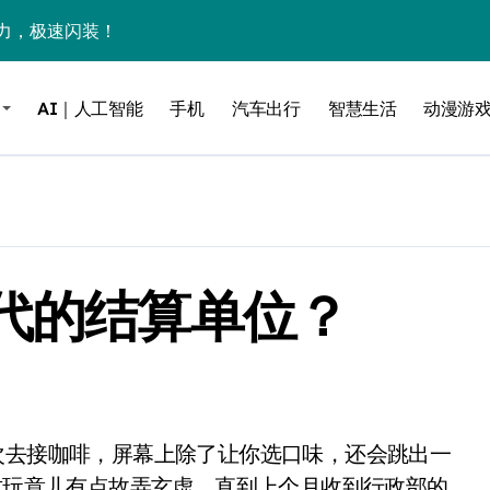
力，极速闪装！
0万台，技术创新驱动多品类增长
AI｜人工智能
手机
汽车出行
智慧生活
动漫游
%！三大利好连夜引爆
个比亚迪——中国车企该醒醒了
风扇怼脸，但最狠的是那个机械音
卖工作室、网络瘫了，微软这次真急了
时代的结算单位？
大跃进，但鼠标操控才是真·杀手锏？
继续“垂帘听政”？
17顶配？闪迪这波操作太狠了
储技术给了AI
小鹏的“多事之夏”
得这玩意儿有点故弄玄虚，直到上个月收到行政部的