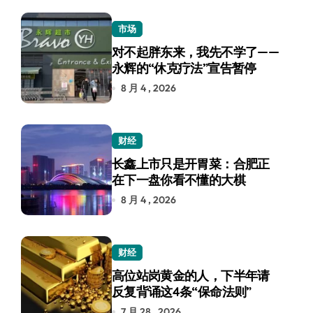
市场
对不起胖东来，我先不学了——
永辉的“休克疗法”宣告暂停
8 月 4 , 2026
财经
长鑫上市只是开胃菜：合肥正
在下一盘你看不懂的大棋
8 月 4 , 2026
财经
高位站岗黄金的人，下半年请
反复背诵这4条“保命法则”
7 月 28 , 2026