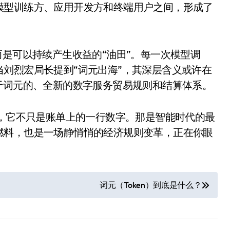
模型训练方、应用开发方和终端用户之间，形成了
而是可以持续产生收益的“油田”。每一次模型调
刘烈宏局长提到“词元出海”，其深层含义或许在
于词元的、全新的数字服务贸易规则和结算体系。
净利润暴跌7.7%，苏泊尔
时，它不只是账单上的一行数字。那是智能时代的最
燃料，也是一场静悄悄的经济规则变革，正在你眼
开始靠“擦边”续命了？
8 月 7, 2026
词元（Token）到底是什么？