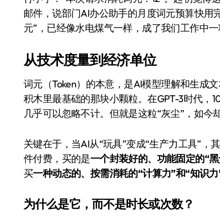
比Model 3便宜？不，比Model 3有
邮件，说部门AI办公助手的月度词元预算快用
元”，已经像水电煤气一样，成了我们工作中一
550亿美金！沙特把EA买了，但背了
Xbox 25岁生日送壁纸送徽章，就
从技术度量到经济单位
别再用汽车USB给MacBook充电了
词元（Token）的本意，是AI模型理解和生
花钱买宝马，启动先看蜘蛛侠？”车
积木里最基础的那块小颗粒。在GPT-3时代，1
Windows 11家庭版和专业版，选
几乎可以忽略不计。但就是这粒“灰尘”，如今
你的U盘格式对了吗？详解exFAT和N
关键在于，当AI从“玩具”变成“生产力工具”
维修店最怕的“作死”操作：把手机塞
件付费，买的是
一个封装好的、功能固定的“黑
轻到忽略不计 大疆Mini 2S内录实
买
一种动态的、按需消耗的“计算力”和“知识力
从“卖电视”到“定规则”：海信拿下RGB-
为什么是它，而不是时长或次数？
对不起胖东来，我先不学了——永辉的