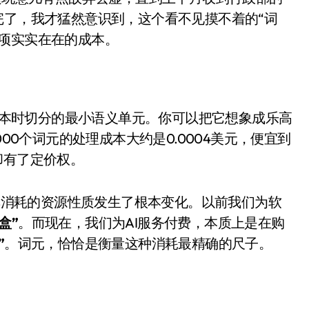
面儿——试驾雷克萨斯ES 500e
完了，我才猛然意识到，这个看不见摸不着的“词
项实实在在的成本。
200亿的债
是不送主机，你领不领？
！老司机教你3招真·快充
成文本时切分的最小语义单元。你可以把它想象成乐高
主怒了：车内不是广告屏！
000个词元的处理成本大约是0.0004美元，便宜到
错真的会后悔吗？
却有了定价权。
TFS的终极对决
，其消耗的资源性质发生了根本变化。以前我们为软
冰箱，你中招了吗？
盒”
。而现在，我们为AI服务付费，本质上是在购
测，值不值得冲？
”
。词元，恰恰是衡量这种消耗最精确的尺子。
Mini LED全球话语权
“休克疗法”宣告暂停