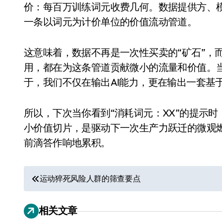
价：每百万训练词元收费几何。数据提供方、
一条以词元为计价单位的价值流动管道。
这意味着，数据不再是一次性买卖的“矿石”，
用，都在为这条管道贡献微小的流量和价值。当
于，我们不仅在输出AI能力，更在输出一套基
追觅、石头科技注意：你
所以，下次当你看到“消耗词元：XX”的提示
小价值切片，是驱动下一次生产力跃迁的微观
们的扫地机已被美国认定
前滴答作响地累积。
为“战略武器”
7 月 30, 2026
文
运动猝死风险人群的筛查要点
章
相关文章
导