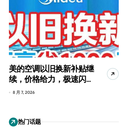
美的空调以旧换新补贴继
续，价格给力，极速闪
货
装！
8 月 7, 2026
8
热门话题