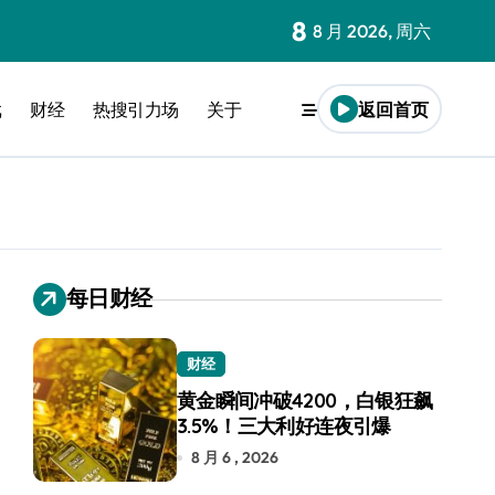
8
8 月 2026, 周六
戏
财经
热搜引力场
关于
返回首页
每日财经
财经
黄金瞬间冲破4200，白银狂飙
3.5%！三大利好连夜引爆
8 月 6 , 2026