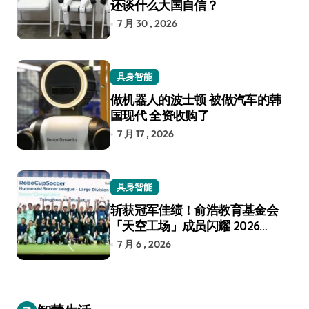
还谈什么大国自信？
7 月 30 , 2026
具身智能
做机器人的波士顿 被做汽车的韩
国现代 全资收购了
7 月 17 , 2026
具身智能
斩获冠军佳绩！俞浩教育基金会
「天空工场」成员闪耀 2026
RoboCup 机器人世界杯
7 月 6 , 2026