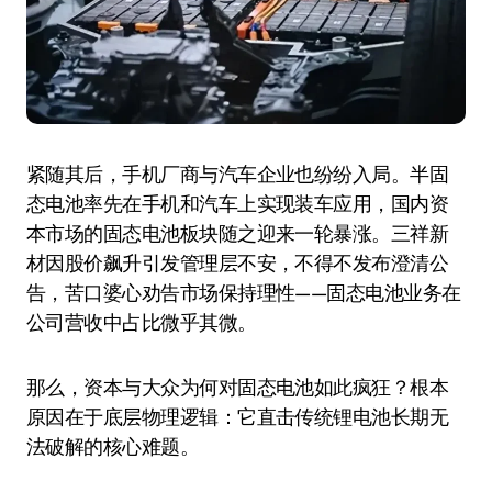
紧随其后，手机厂商与汽车企业也纷纷入局。半固
态电池率先在手机和汽车上实现装车应用，国内资
本市场的固态电池板块随之迎来一轮暴涨。三祥新
材因股价飙升引发管理层不安，不得不发布澄清公
告，苦口婆心劝告市场保持理性——固态电池业务在
公司营收中占比微乎其微。
那么，资本与大众为何对固态电池如此疯狂？根本
原因在于底层物理逻辑：它直击传统锂电池长期无
法破解的核心难题。