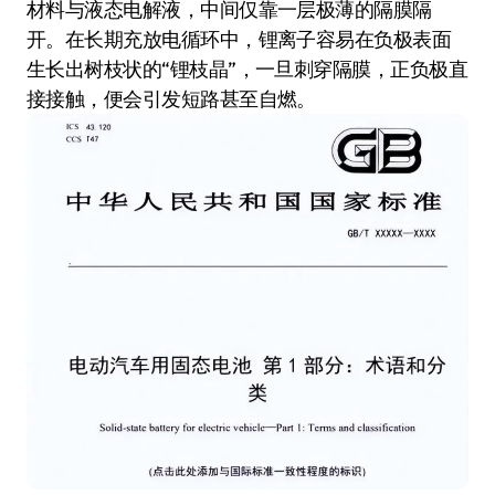
材料与液态电解液，中间仅靠一层极薄的隔膜隔
开。在长期充放电循环中，锂离子容易在负极表面
生长出树枝状的“锂枝晶”，一旦刺穿隔膜，正负极直
接接触，便会引发短路甚至自燃。