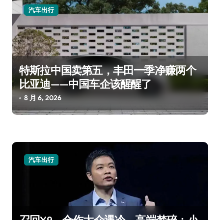
汽车出行
特斯拉中国卖第五，丰田一季净赚两个
比亚迪——中国车企该醒醒了
8 月 6, 2026
汽车出行