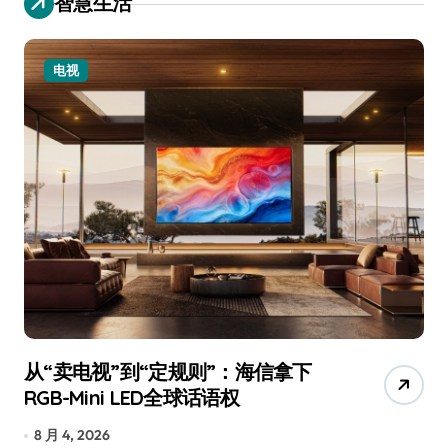
智慧生活
电视
从“卖电视”到“定规则”：海信拿下
追
RGB-Mini LED全球话语权
已
8 月 4, 2026
7