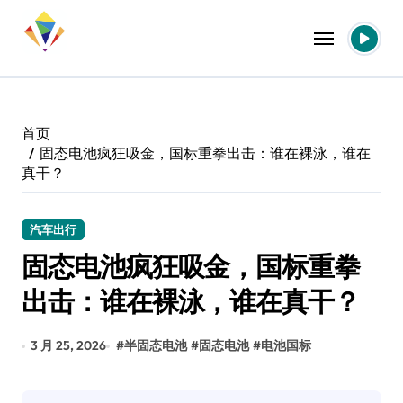
跳
转
到
内
容
首页
固态电池疯狂吸金，国标重拳出击：谁在裸泳，谁在
真干？
汽车出行
固态电池疯狂吸金，国标重拳
出击：谁在裸泳，谁在真干？
3 月 25, 2026
#
半固态电池
#
固态电池
#
电池国标