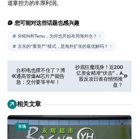
道掌控力的丰厚利润。
您可能对这些话题也感兴趣
SHEIN和Temu，为何也开始布局海外仓？
京东的“重资产”模式，是海外扩张的最优解吗？
文
抄底狂魔现身！近200
台积电也撑不住了？博
亿资金精准“伏击”，A
章
通高管爆AI芯片产能告
股反攻日谁在悄悄推
急：交付要等半年！
导
盘？
航
相关文章
市场