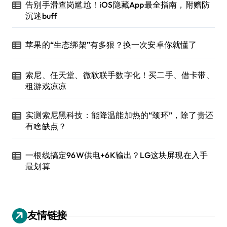
告别手滑查岗尴尬！iOS隐藏App最全指南，附赠防
沉迷buff
苹果的“生态绑架”有多狠？换一次安卓你就懂了
索尼、任天堂、微软联手数字化！买二手、借卡带、
租游戏凉凉
实测索尼黑科技：能降温能加热的“颈环”，除了贵还
有啥缺点？
一根线搞定96W供电+6K输出？LG这块屏现在入手
最划算
友情链接