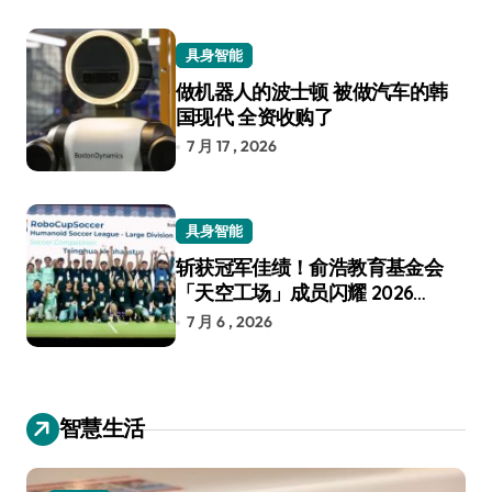
具身智能
做机器人的波士顿 被做汽车的韩
国现代 全资收购了
7 月 17 , 2026
具身智能
斩获冠军佳绩！俞浩教育基金会
「天空工场」成员闪耀 2026
RoboCup 机器人世界杯
7 月 6 , 2026
智慧生活