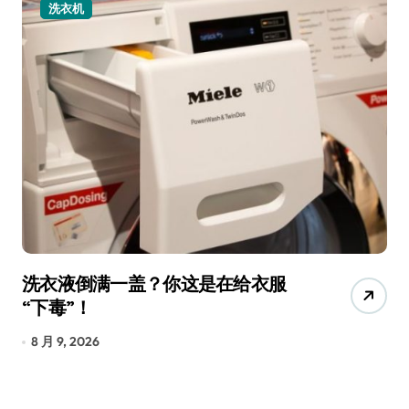
小家电
宠物美容吸尘器，是智商税还是真
三
香？实测告诉你
低
8 月 9, 2026
8