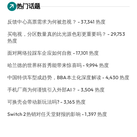
热门话题
反馈中心高票需求为何被忽视？
- 37,341 热度
买电视，分区数量真的比光源色彩更重要吗？
- 29,753
热度
面对网络拉踩车企应如何自救
- 17,101 热度
哈兰德的世界杯首秀能带来惊喜吗
- 9,994 热度
中国特供车型成趋势，BBA本土化深度解读
- 4,430 热度
手机厂商为何谨慎引入外部AI？
- 3,504 热度
可换壳会带动新玩法吗?
- 3,165 热度
Switch 2热销对任天堂财报的影响
- 1,397 热度