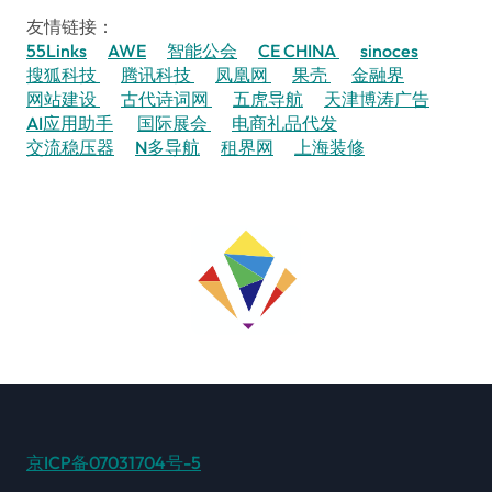
友情链接：
55Links
AWE
智能公会
CE CHINA
sinoces
搜狐科技
腾讯科技
凤凰网
果壳
金融界
网站建设
古代诗词网
五虎导航
天津博涛广告
AI应用助手
国际展会
电商礼品代发
交流稳压器
N多导航
租界网
上海装修
京ICP备07031704号-5