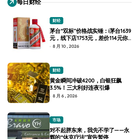
每日财经
财经
茅台“双标”价格战实锤：i茅台1639
元，线下店1753元，差价114元你
选谁？
8 月 10 , 2026
财经
黄金瞬间冲破4200，白银狂飙
3.5%！三大利好连夜引爆
8 月 6 , 2026
市场
对不起胖东来，我先不学了——永
辉的“休克疗法”宣告暂停