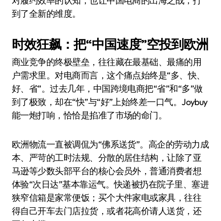
对履约效率的认知，也让中国电商的出海之战，打
到了全新的维度。
时效狂飙：把“中国速度”空投到欧洲
商业竞争的终极壁垒，往往藏在最基础、最痛的用
户需求里。对电商而言，这个痛点始终是“多、快、
好、省”。过去几年，中国跨境电商把“省”和“多”做
到了极致，却在“快”与“好”上始终差一口气。Joybuy
能一炮打响，恰恰是掐准了市场的命门。
欧洲物流一直被调侃为“佛系送货”。高企的劳动力成
本、严苛的工时法规、分散的居住结构，让除了亚
马逊等少数头部平台的核心会员外，普通消费者想
体验“次日达”基本靠运气。快递被扔在院子里、塞进
狭窄信箱是家常便饭；买个大件家电或家具，往往
得自己开车去门店拉货，或者花高价请人送货，还