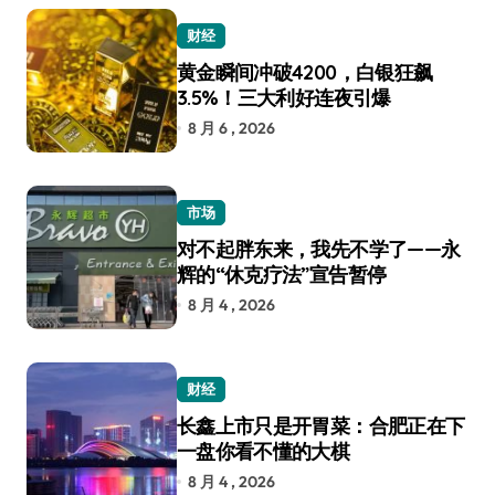
财经
黄金瞬间冲破4200，白银狂飙
3.5%！三大利好连夜引爆
8 月 6 , 2026
市场
对不起胖东来，我先不学了——永
辉的“休克疗法”宣告暂停
8 月 4 , 2026
财经
长鑫上市只是开胃菜：合肥正在下
一盘你看不懂的大棋
8 月 4 , 2026