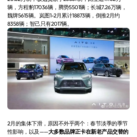
辆，方程豹17036辆，腾势5501辆；长城7.26万辆，
魏牌5615辆。岚图1-2月累计18873辆，倒推2月约
8358辆；智己只有2017辆。
2月的集体下滑，原因不外乎两个：春节淡季的季节
性影响，以及——
大多数品牌正卡在新老产品交替的