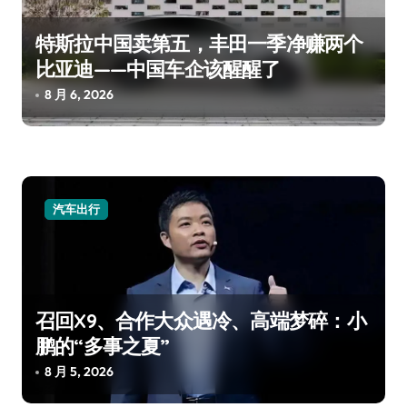
特斯拉中国卖第五，丰田一季净赚两个
比亚迪——中国车企该醒醒了
8 月 6, 2026
汽车出行
召回X9、合作大众遇冷、高端梦碎：小
鹏的“多事之夏”
8 月 5, 2026