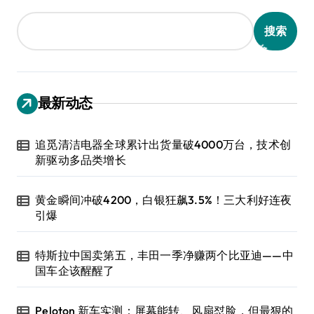
搜索
最新动态
追觅清洁电器全球累计出货量破4000万台，技术创
新驱动多品类增长
黄金瞬间冲破4200，白银狂飙3.5%！三大利好连夜
引爆
特斯拉中国卖第五，丰田一季净赚两个比亚迪——中
国车企该醒醒了
Peloton 新车实测：屏幕能转、风扇怼脸，但最狠的