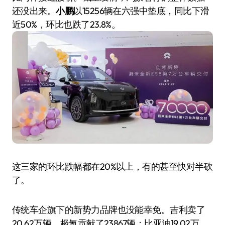
还没出来。
小鹏
以15256辆在六强中垫底，同比下滑
近50%，环比也跌了23.8%。
这三家的环比跌幅都在20%以上，有的甚至快对半砍
了。
传统车企旗下的新势力品牌也没能幸免。吉利卖了
20.62万辆，极氪贡献了23867辆；比亚迪19.02万