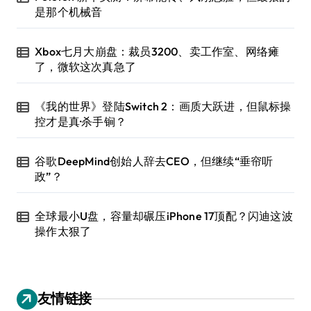
是那个机械音
Xbox七月大崩盘：裁员3200、卖工作室、网络瘫
了，微软这次真急了
《我的世界》登陆Switch 2：画质大跃进，但鼠标操
控才是真·杀手锏？
谷歌DeepMind创始人辞去CEO，但继续“垂帘听
政”？
全球最小U盘，容量却碾压iPhone 17顶配？闪迪这波
操作太狠了
友情链接