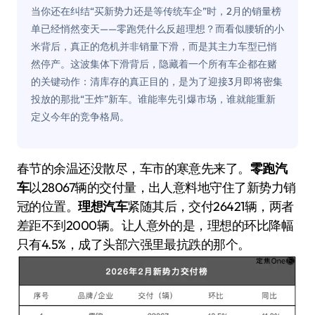
当你还在纠结“买新势力还是等传统车企”时，2月的销量榜
单已经悄然变天——零跑凭什么反超理想？而看似腰斩的小
米背后，真正的危机并非销量下滑，而是其主力车型已悄
然停产。这波集体下滑背后，隐藏着一个所有车企都在赌
的关键动作：清库存的真正目的，是为了迎接3月即将密集
投放的那批“王炸”新车。谁能率先引爆市场，谁就能重新
定义今年的竞争格局。
春节的余温还没散尽，车市的寒意先来了。
零跑汽
车
以28067辆的交付量，出人意料地守住了新势力销
冠的位置。
理想汽车
紧随其后，交付26421辆，两者
差距不到2000辆。让人意外的是，理想的环比降幅
只有4.5%，成了头部六强里最抗跌的那个。