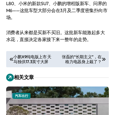
L80、小米的新款SU7、小鹏的增程版新车、问界的
M6——这批车型大部分会在3月及二季度密集扑向市
场。
消费者从来都是买新不买旧。这批新车能激起多大
水花，直接决定各家接下来一整年的走势。
文
小鹏X9纯电版上市 天
张磊的“长期主义”，在
马独供17.3英寸大屏
格力电器身上栽了？
章
导
相关文章
航
汽车出行