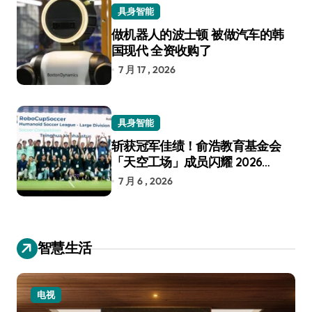
具身智能
做机器人的波士顿 被做汽车的韩
国现代 全资收购了
7 月 17 , 2026
具身智能
斩获冠军佳绩！俞浩教育基金会
「天空工场」成员闪耀 2026
RoboCup 机器人世界杯
7 月 6 , 2026
智慧生活
小家电