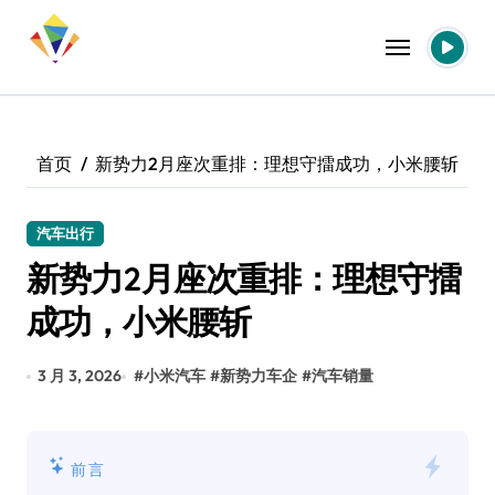
跳
转
到
内
容
首页
新势力2月座次重排：理想守擂成功，小米腰斩
汽车出行
新势力2月座次重排：理想守擂
成功，小米腰斩
3 月 3, 2026
#
小米汽车
#
新势力车企
#
汽车销量
前言