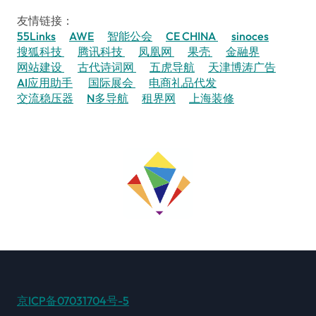
友情链接：
55Links
AWE
智能公会
CE CHINA
sinoces
搜狐科技
腾讯科技
凤凰网
果壳
金融界
网站建设
古代诗词网
五虎导航
天津博涛广告
AI应用助手
国际展会
电商礼品代发
交流稳压器
N多导航
租界网
上海装修
京ICP备07031704号-5