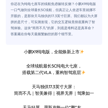
你还在为纯电七座车的续航焦虑辗转反侧？小鹏X9纯电版
一口气做到全球最长5C续航，但真正让人坐进车里就挪不
开眼的，是那块天马独供的17.3英寸巨屏。我们都以为大屏
拼的是尺寸，可实测发现，它的交互逻辑竟彻底重构了智
驾体验。这块“简而不凡”的屏，到底是堆料还是真革命？
答案藏在你每天最频繁触控的那个细节里。
小鹏X9纯电版，全能焕新上市
全球续航最长5C纯电大七座，
搭载第二代VLA，重构智驾底层
天马独供17.3英寸大屏：
简而不凡｜智美兼得｜视界无界｜驾乘如一
天马好屏，愿新岁每一位“鹏”友，