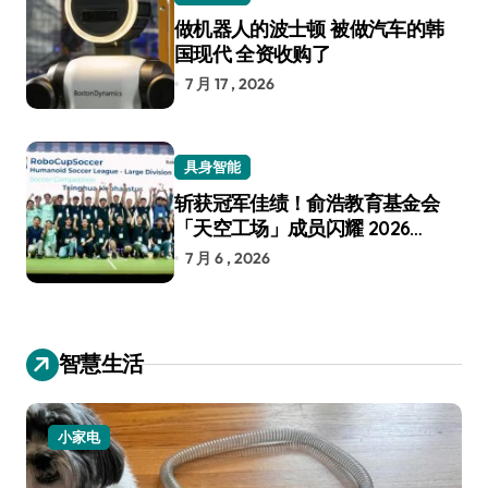
做机器人的波士顿 被做汽车的韩
国现代 全资收购了
7 月 17 , 2026
具身智能
斩获冠军佳绩！俞浩教育基金会
「天空工场」成员闪耀 2026
RoboCup 机器人世界杯
7 月 6 , 2026
智慧生活
小家电