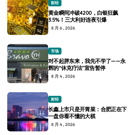
财经
黄金瞬间冲破4200，白银狂飙
3.5%！三大利好连夜引爆
8 月 6 , 2026
市场
对不起胖东来，我先不学了——永
辉的“休克疗法”宣告暂停
8 月 4 , 2026
财经
长鑫上市只是开胃菜：合肥正在下
一盘你看不懂的大棋
8 月 4 , 2026