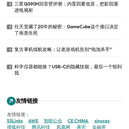
三星QS90H回音壁评测：内置四重低音，把影院塞
进电视柜
任天堂藏了20年的秘密：GameCube这个接口决定
了画质生死
复古掌机续航攻略：让老游戏机告别“电池杀手”
科学仪器都能接？USB-C的隐藏技能，最后一个惊到
我
友情链接
友情链接：
55Links
AWE
智能公会
CE CHINA
sinoces
搜狐科技
腾讯科技
凤凰网
果壳
金融界