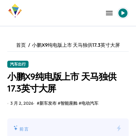
跳
转
到
内
容
首页
小鹏X9纯电版上市 天马独供17.3英寸大屏
汽车出行
小鹏X9纯电版上市 天马独供
17.3英寸大屏
3 月 2, 2026
#
新车发布
#
智能座舱
#
电动汽车
前言