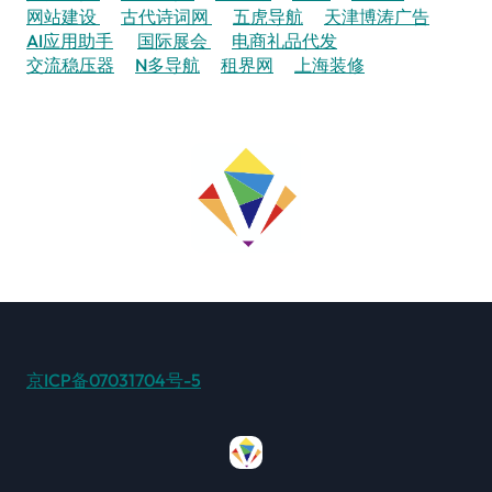
网站建设
古代诗词网
五虎导航
天津博涛广告
AI应用助手
国际展会
电商礼品代发
交流稳压器
N多导航
租界网
上海装修
京ICP备07031704号-5