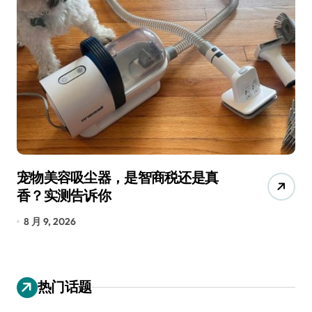
宠物美容吸尘器，是智商税还是真
三
香？实测告诉你
低
8 月 9, 2026
8
热门话题