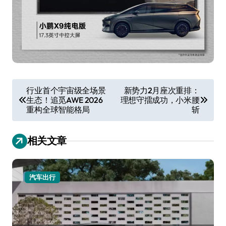
文
行业首个宇宙级全场景
新势力2月座次重排：
生态！追觅AWE 2026
理想守擂成功，小米腰
章
重构全球智能格局
斩
导
航
相关文章
汽车出行