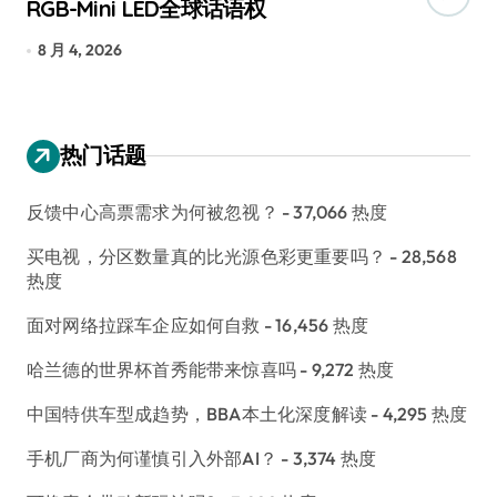
RGB-Mini LED全球话语权
已
8 月 4, 2026
7
热门话题
反馈中心高票需求为何被忽视？
- 37,066 热度
买电视，分区数量真的比光源色彩更重要吗？
- 28,568
热度
面对网络拉踩车企应如何自救
- 16,456 热度
哈兰德的世界杯首秀能带来惊喜吗
- 9,272 热度
中国特供车型成趋势，BBA本土化深度解读
- 4,295 热度
手机厂商为何谨慎引入外部AI？
- 3,374 热度