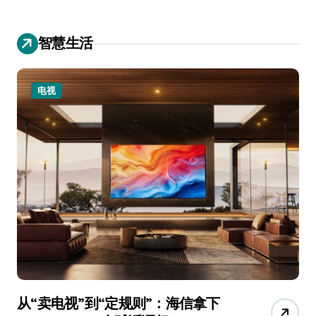
智慧生活
电视
从“卖电视”到“定规则”：海信拿下
追