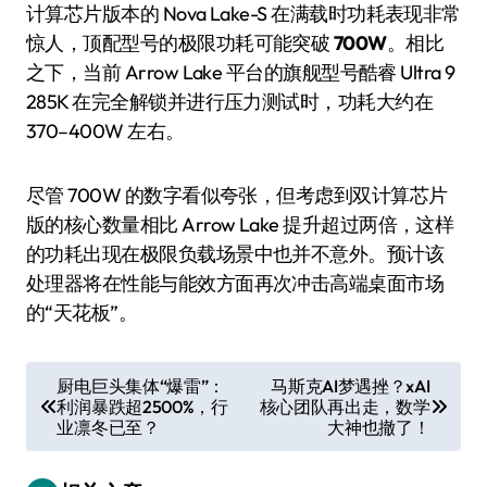
计算芯片版本的 Nova Lake-S 在满载时功耗表现非常
惊人，顶配型号的极限功耗可能突破
700W
。相比
之下，当前 Arrow Lake 平台的旗舰型号酷睿 Ultra 9
285K 在完全解锁并进行压力测试时，功耗大约在
370–400W 左右。
尽管 700W 的数字看似夸张，但考虑到双计算芯片
版的核心数量相比 Arrow Lake 提升超过两倍，这样
的功耗出现在极限负载场景中也并不意外。预计该
处理器将在性能与能效方面再次冲击高端桌面市场
的“天花板”。
文
厨电巨头集体“爆雷”：
马斯克AI梦遇挫？xAI
利润暴跌超2500%，行
核心团队再出走，数学
章
业凛冬已至？
大神也撤了！
导
航