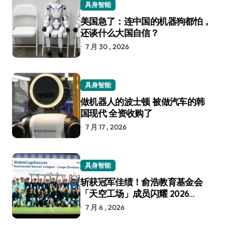
具身智能
美国急了：连中国的机器狗都怕，
还谈什么大国自信？
7 月 30 , 2026
具身智能
做机器人的波士顿 被做汽车的韩
国现代 全资收购了
7 月 17 , 2026
具身智能
斩获冠军佳绩！俞浩教育基金会
「天空工场」成员闪耀 2026
RoboCup 机器人世界杯
7 月 6 , 2026