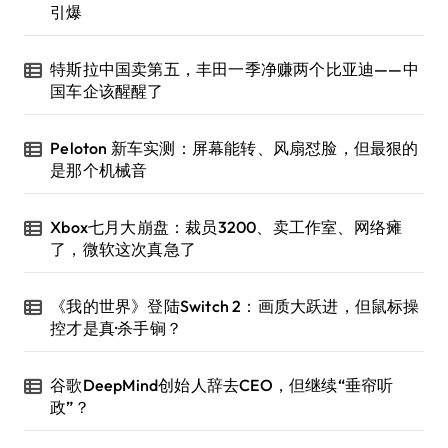
引爆
特斯拉中国卖第五，丰田一季净赚两个比亚迪——中
国车企该醒醒了
Peloton 新车实测：屏幕能转、风扇怼脸，但最狠的
是那个机械音
Xbox七月大崩盘：裁员3200、卖工作室、网络瘫
了，微软这次真急了
《我的世界》登陆Switch 2：画质大跃进，但鼠标操
控才是真·杀手锏？
谷歌DeepMind创始人辞去CEO，但继续“垂帘听
政”？