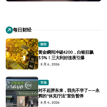
每日财经
财经
黄金瞬间冲破4200，白银狂飙
3.5%！三大利好连夜引爆
8 月 6 , 2026
市场
对不起胖东来，我先不学了——永
辉的“休克疗法”宣告暂停
8 月 4 , 2026