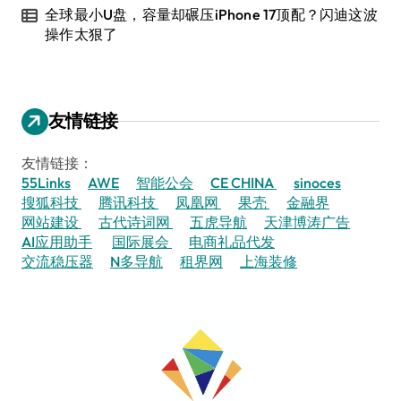
全球最小U盘，容量却碾压iPhone 17顶配？闪迪这波
操作太狠了
友情链接
友情链接：
55Links
AWE
智能公会
CE CHINA
sinoces
搜狐科技
腾讯科技
凤凰网
果壳
金融界
网站建设
古代诗词网
五虎导航
天津博涛广告
AI应用助手
国际展会
电商礼品代发
交流稳压器
N多导航
租界网
上海装修