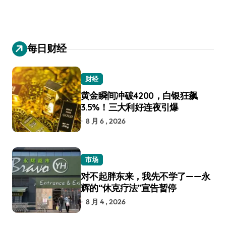
每日财经
财经
黄金瞬间冲破4200，白银狂飙
3.5%！三大利好连夜引爆
8 月 6 , 2026
市场
对不起胖东来，我先不学了——永
辉的“休克疗法”宣告暂停
8 月 4 , 2026