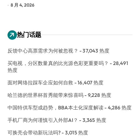
8 月 4, 2026
7
热门话题
反馈中心高票需求为何被忽视？
- 37,043 热度
买电视，分区数量真的比光源色彩更重要吗？
- 28,491
热度
面对网络拉踩车企应如何自救
- 16,407 热度
哈兰德的世界杯首秀能带来惊喜吗
- 9,228 热度
中国特供车型成趋势，BBA本土化深度解读
- 4,286 热度
手机厂商为何谨慎引入外部AI？
- 3,365 热度
可换壳会带动新玩法吗?
- 3,015 热度