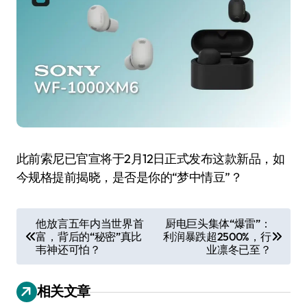
此前索尼已官宣将于2月12日正式发布这款新品，如
今规格提前揭晓，是否是你的“梦中情豆”？
文
他放言五年内当世界首
厨电巨头集体“爆雷”：
富，背后的“秘密”真比
利润暴跌超2500%，行
章
韦神还可怕？
业凛冬已至？
导
航
相关文章