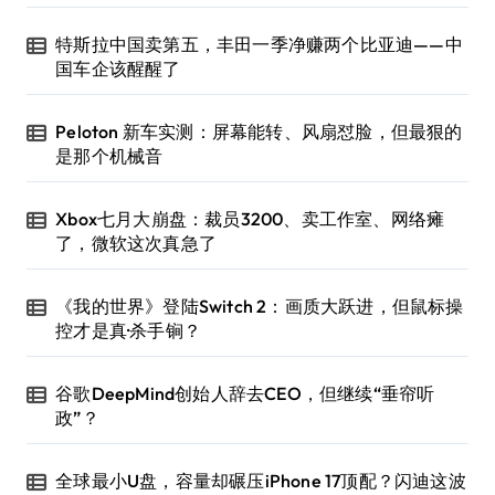
特斯拉中国卖第五，丰田一季净赚两个比亚迪——中
国车企该醒醒了
Peloton 新车实测：屏幕能转、风扇怼脸，但最狠的
是那个机械音
Xbox七月大崩盘：裁员3200、卖工作室、网络瘫
了，微软这次真急了
《我的世界》登陆Switch 2：画质大跃进，但鼠标操
控才是真·杀手锏？
谷歌DeepMind创始人辞去CEO，但继续“垂帘听
政”？
全球最小U盘，容量却碾压iPhone 17顶配？闪迪这波