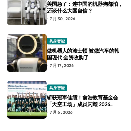
美国急了：连中国的机器狗都怕，
还谈什么大国自信？
7 月 30 , 2026
具身智能
做机器人的波士顿 被做汽车的韩
国现代 全资收购了
7 月 17 , 2026
具身智能
斩获冠军佳绩！俞浩教育基金会
「天空工场」成员闪耀 2026
RoboCup 机器人世界杯
7 月 6 , 2026