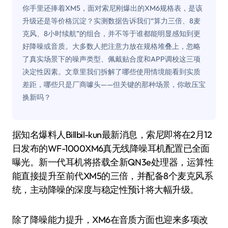
你手里还捧着XM5，面对索尼刚爆出的XM6规格表，是该
升级还是等价格沉淀？实测数据告诉我们“算力三倍、8麦
克风、8小时续航”的组合，并不等于谁都能明显感知到更
好降噪或音质。大多数人把注意力放在规格堆叠上，忽略
了真实场景下的噪声类型、佩戴贴合度和APP调校这三项
决定性因素。文章里我们拆解了哪些使用情境能看到实质
差距，哪些只是厂商噱头——但关键的那种场景，你敢压宝
换新吗？
据知名爆料人Billbil-kun最新消息，索尼即将在2月12
日发布的WF-1000XM6真无线降噪耳机配置已全面
曝光。新一代耳机将搭载全新QN3e处理器，运算性
能直接提升至前代XM5的三倍，并配备8个麦克风系
统，主动降噪的深度与稳定性预计将大幅升级。
除了降噪能力提升，XM6在音质方面也迎来多项改