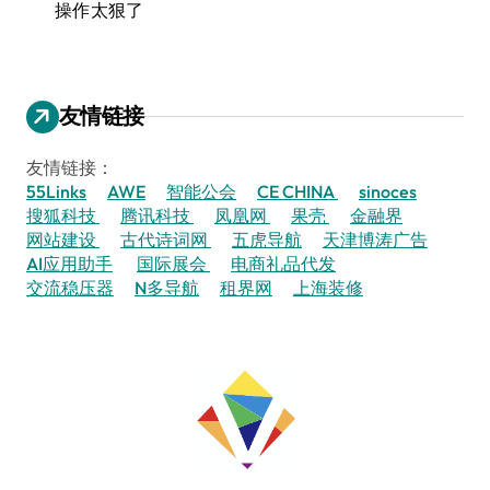
操作太狠了
友情链接
友情链接：
55Links
AWE
智能公会
CE CHINA
sinoces
搜狐科技
腾讯科技
凤凰网
果壳
金融界
网站建设
古代诗词网
五虎导航
天津博涛广告
AI应用助手
国际展会
电商礼品代发
交流稳压器
N多导航
租界网
上海装修