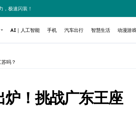
力，极速闪装！
0万台，技术创新驱动多品类增长
AI｜人工智能
手机
汽车出行
智慧生活
动漫游
%！三大利好连夜引爆
个比亚迪——中国车企该醒醒了
风扇怼脸，但最狠的是那个机械音
江苏吗？
卖工作室、网络瘫了，微软这次真急了
大跃进，但鼠标操控才是真·杀手锏？
单”出炉！挑战广东王座
继续“垂帘听政”？
17顶配？闪迪这波操作太狠了
储技术给了AI
小鹏的“多事之夏”