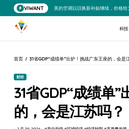
跳
ViWANT
美的空调以旧换新补贴继续，价格给
转
到
追觅清洁电器全球累计出货量破400
内
容
科技
黄金瞬间冲破4200，白银狂飙3.5
特斯拉中国卖第五，丰田一季净赚两
Peloton 新车实测：屏幕能转、
首页
31省GDP“成绩单”出炉！挑战广东王座的，会是
Xbox七月大崩盘：裁员3200、
《我的世界》登陆Switch 2：画质
财经
31省GDP“成绩
谷歌DeepMind创始人辞去CEO，但
全球最小U盘，容量却碾压iPhone 
的，会是江苏吗？
400层堆叠、性能翻倍 三星把最新存
召回X9、合作大众遇冷、高端梦碎：