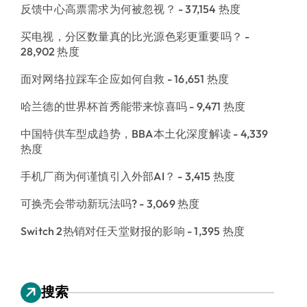
反馈中心高票需求为何被忽视？
- 37,154 热度
买电视，分区数量真的比光源色彩更重要吗？
-
28,902 热度
面对网络拉踩车企应如何自救
- 16,651 热度
哈兰德的世界杯首秀能带来惊喜吗
- 9,471 热度
中国特供车型成趋势，BBA本土化深度解读
- 4,339
热度
手机厂商为何谨慎引入外部AI？
- 3,415 热度
可换壳会带动新玩法吗?
- 3,069 热度
Switch 2热销对任天堂财报的影响
- 1,395 热度
搜索