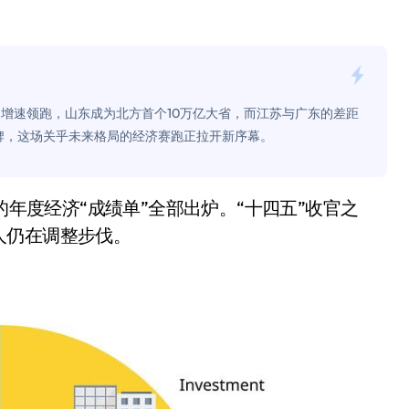
面儿——试驾雷克萨斯ES 500e
200亿的债
是不送主机，你领不领？
%增速领跑，山东成为北方首个10万亿大省，而江苏与广东的差距
！老司机教你3招真·快充
洗牌，这场关乎未来格局的经济赛跑正拉开新序幕。
主怒了：车内不是广告屏！
错真的会后悔吗？
人仍在调整步伐。
TFS的终极对决
冰箱，你中招了吗？
测，值不值得冲？
Mini LED全球话语权
“休克疗法”宣告暂停