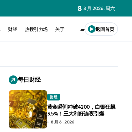
8
8 月 2026, 周六
戏
财经
热搜引力场
关于
返回首页
每日财经
财经
黄金瞬间冲破4200，白银狂飙
3.5%！三大利好连夜引爆
8 月 6 , 2026