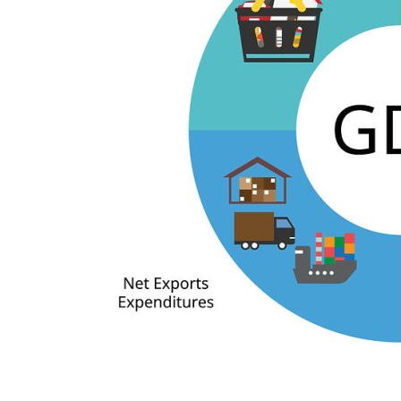
国际首次！中国钙钛矿探测器太空“
小米涨价！K90跳上3099，小米17标
长鑫上市只是开胃菜：合肥正在下一
耳机低音像白开水？90%的人第一步
复古玩家狂喜：Anbernic第三次复刻
Xbox 360 游戏终于要登 PC，光
AirTag 新版到底香不香？一篇帮你
净利润暴跌7.7%，苏泊尔开始靠“擦