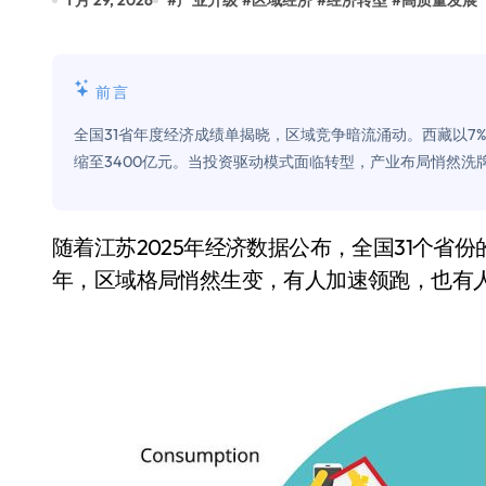
1 月 29, 2026
#
产业升级
#
区域经济
#
经济转型
#
高质量发展
比Model 3便宜？不，比Model 3有
550亿美金！沙特把EA买了，但背了
前言
Xbox 25岁生日送壁纸送徽章，就
全国31省年度经济成绩单揭晓，区域竞争暗流涌动。西藏以7
别再用汽车USB给MacBook充电了
缩至3400亿元。当投资驱动模式面临转型，产业布局悄然
花钱买宝马，启动先看蜘蛛侠？”车
Windows 11家庭版和专业版，选
随着江苏2025年经济数据公布，全国31个省份的年度经济“成绩单”全部出炉。“十四五”收官之
年，区域格局悄然生变，有人加速领跑，也有
你的U盘格式对了吗？详解exFAT和N
维修店最怕的“作死”操作：把手机塞
轻到忽略不计 大疆Mini 2S内录实
从“卖电视”到“定规则”：海信拿下RGB-
对不起胖东来，我先不学了——永辉的