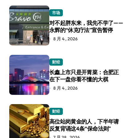
市场
对不起胖东来，我先不学了——
永辉的“休克疗法”宣告暂停
8 月 4 , 2026
财经
长鑫上市只是开胃菜：合肥正
在下一盘你看不懂的大棋
8 月 4 , 2026
财经
高位站岗黄金的人，下半年请
反复背诵这4条“保命法则”
7 月 28 , 2026