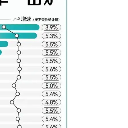
净利润暴跌7.7%，苏泊尔
开始靠“擦边”续命了？
8 月 7, 2026