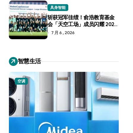
具身智能
斩获冠军佳绩！俞浩教育基金
会「天空工场」成员闪耀 2026
RoboCup 机器人世界杯
7 月 6 , 2026
智慧生活
空调