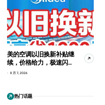
美的空调以旧换新补贴继
续，价格给力，极速闪
货
装！
8 月 7, 2026
8
热门话题