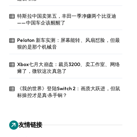
特斯拉中国卖第五，丰田一季净赚两个比亚迪
——中国车企该醒醒了
Peloton 新车实测：屏幕能转、风扇怼脸，但最
狠的是那个机械音
Xbox七月大崩盘：裁员3200、卖工作室、网络
瘫了，微软这次真急了
《我的世界》登陆Switch 2：画质大跃进，但鼠
标操控才是真·杀手锏？
友情链接