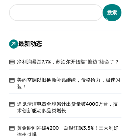
搜索
最新动态
净利润暴跌7.7%，苏泊尔开始靠“擦边”续命了？
美的空调以旧换新补贴继续，价格给力，极速闪
装！
追觅清洁电器全球累计出货量破4000万台，技
术创新驱动多品类增长
黄金瞬间冲破4200，白银狂飙3.5%！三大利好
连夜引爆