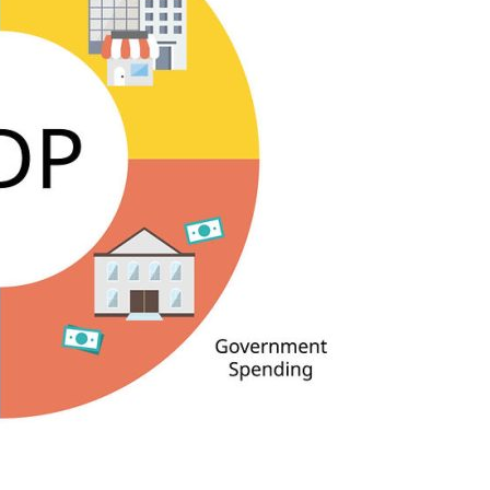
开箱”，一边探测射线一边光伏发电
准版逼近4800
盘你看不懂的大棋
就做错了
GBA SP，情怀拉满
盘党也能“以盘换数”了？
避坑+种草
边”续命了？