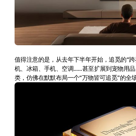
值得注意的是，从去年下半年开始，追觅的“跨
机、冰箱、手机、空调……甚至扩展到宠物用
从电视一哥到声学霸主，
类，仿佛在默默布局一个“万物皆可追觅”的全
TCL用一套‘完整体系’砸
开了回音壁的顶级牌桌
7 月 27, 2026