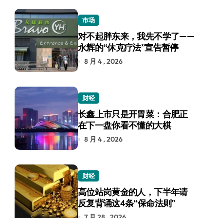
市场
对不起胖东来，我先不学了——
永辉的“休克疗法”宣告暂停
8 月 4 , 2026
财经
长鑫上市只是开胃菜：合肥正
在下一盘你看不懂的大棋
8 月 4 , 2026
财经
高位站岗黄金的人，下半年请
反复背诵这4条“保命法则”
7 月 28 , 2026