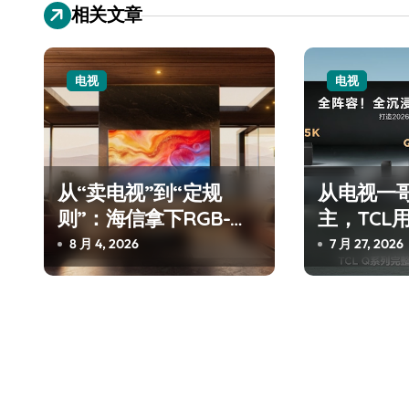
导
相关文章
航
电视
电视
从“卖电视”到“定规
从电视一
则”：海信拿下RGB-
主，TCL
Mini LED全球话语权
系’砸开了
8 月 4, 2026
7 月 27, 2026
牌桌