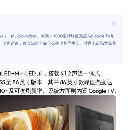
是不送主机，你领不领？
！老司机教你3招真·快充
主怒了：车内不是广告屏！
4.1.2一体式Soundbar、86英寸1000尼特峰值亮度与Google TV加
错真的会后悔吗？
。读完这篇，你会知道它靠什么撬动客厅生态、对家电市场意味着
TFS的终极对决
冰箱，你中招了吗？
测，值不值得冲？
 55 至 86 英寸版本，其中 86 英寸款峰值亮度达
Mini LED全球话语权
10+ 及可变刷新率。系统方面则内置 Google TV。
“休克疗法”宣告暂停
开箱”，一边探测射线一边光伏发电
准版逼近4800