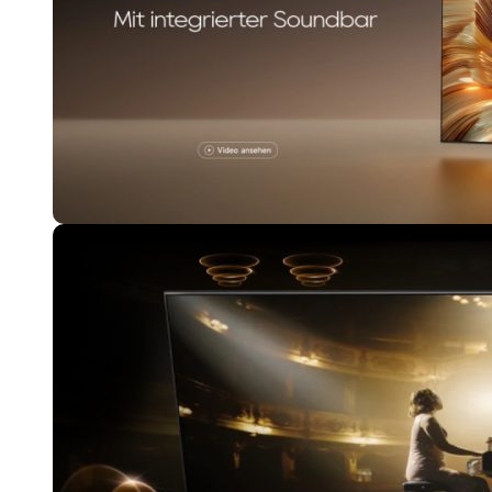
长鑫上市只是开胃菜：合肥正在下一
耳机低音像白开水？90%的人第一步
复古玩家狂喜：Anbernic第三次复刻
Xbox 360 游戏终于要登 PC，光
AirTag 新版到底香不香？一篇帮你
苹果三星偷偷在用的“无感切换”，索尼
Apple Watch 表盘还能这么玩？
追觅清洁电器全球累计出货量破400