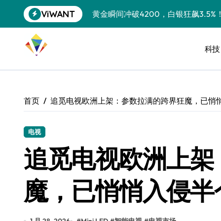
跳
ViWANT
黄金瞬间冲破4200，白银狂飙3.5
转
到
特斯拉中国卖第五，丰田一季净赚两
内
容
科技
Peloton 新车实测：屏幕能转、
Xbox七月大崩盘：裁员3200、
《我的世界》登陆Switch 2：画质
首页
追觅电视欧洲上架：参数拉满的跨界狂魔，已悄
谷歌DeepMind创始人辞去CEO，但
全球最小U盘，容量却碾压iPhone 
电视
追觅电视欧洲上架
400层堆叠、性能翻倍 三星把最新存
召回X9、合作大众遇冷、高端梦碎：
魔，已悄悄入侵半
比Model 3便宜？不，比Model 3有
550亿美金！沙特把EA买了，但背了