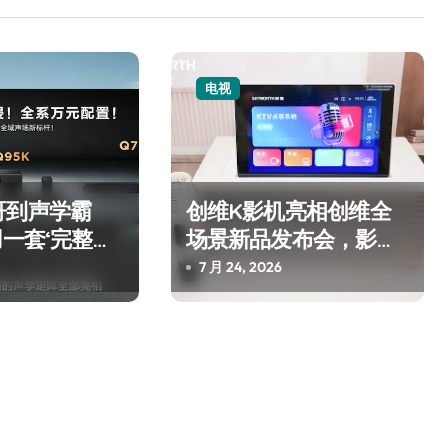
电视
哥到声学霸
创维K影机亮相创维全
用一套‘完整体
场景新品发布会，影音
回音壁的顶级
融入全屋智慧生活
7 月 24, 2026