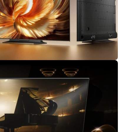
盘你看不懂的大棋
就做错了
GBA SP，情怀拉满
盘党也能“以盘换数”了？
避坑+种草
Bose却学不会？一文讲透
保姆级教程，有手就会！
0万台，技术创新驱动多品类增长