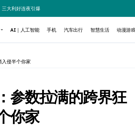
%！三大利好连夜引爆
个比亚迪——中国车企该醒醒了
AI｜人工智能
手机
汽车出行
智慧生活
动漫游
风扇怼脸，但最狠的是那个机械音
卖工作室、网络瘫了，微软这次真急了
大跃进，但鼠标操控才是真·杀手锏？
悄入侵半个你家
继续“垂帘听政”？
17顶配？闪迪这波操作太狠了
：参数拉满的跨界狂
储技术给了AI
小鹏的“多事之夏”
个你家
面儿——试驾雷克萨斯ES 500e
200亿的债