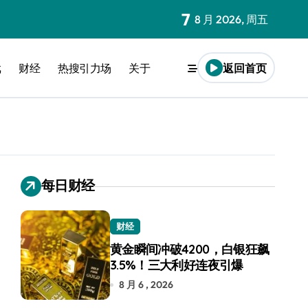
7
8 月 2026, 周五
戏
财经
热搜引力场
关于
返回首页
每日财经
财经
黄金瞬间冲破4200，白银狂飙
3.5%！三大利好连夜引爆
8 月 6 , 2026