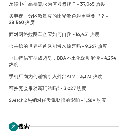
反馈中心高票需求为何被忽视？
- 37,065 热度
买电视，分区数量真的比光源色彩更重要吗？
-
28,560 热度
面对网络拉踩车企应如何自救
- 16,451 热度
哈兰德的世界杯首秀能带来惊喜吗
- 9,267 热度
中国特供车型成趋势，BBA本土化深度解读
- 4,294
热度
手机厂商为何谨慎引入外部AI？
- 3,373 热度
可换壳会带动新玩法吗?
- 3,027 热度
Switch 2热销对任天堂财报的影响
- 1,389 热度
搜索