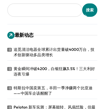
搜索
最新动态
追觅清洁电器全球累计出货量破4000万台，技
术创新驱动多品类增长
黄金瞬间冲破4200，白银狂飙3.5%！三大利好
连夜引爆
特斯拉中国卖第五，丰田一季净赚两个比亚迪
——中国车企该醒醒了
Peloton 新车实测：屏幕能转、风扇怼脸，但最