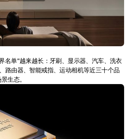
界名单”越来越长：牙刷、显示器、汽车、洗衣
品、路由器、智能戒指、运动相机等近三十个品
追觅清洁电器全球累计出
场景生态。
货量破4000万台，技术
创新驱动多品类增长
8 月 6, 2026