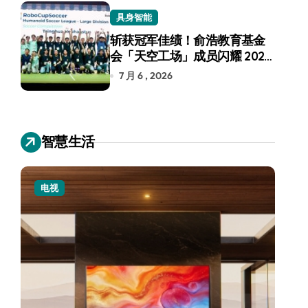
具身智能
斩获冠军佳绩！俞浩教育基金
会「天空工场」成员闪耀 2026
RoboCup 机器人世界杯
7 月 6 , 2026
智慧生活
电视