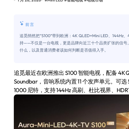
1 月 28, 2026
#
Mini LED
#
智能电视
#
电视市场
Xbox 25岁生日送壁纸送徽章，就
别再用汽车USB给MacBook充电了
前言
花钱买宝马，启动先看蜘蛛侠？”车
追觅悄然把“S100”带到欧洲：4K QLED+Mini LED、144Hz、
Windows 11家庭版和专业版，选
持——不仅是一台电视，更是品牌向近三十个品类扩张的信号
什么，以及普通消费者该如何判断是否值得入手。
你的U盘格式对了吗？详解exFAT和N
维修店最怕的“作死”操作：把手机塞
追觅最近在欧洲推出 S100 智能电视，配备 4K QLED+Mini LED 屏，搭载 4.1.2 声道一体式
轻到忽略不计 大疆Mini 2S内录实
Soundbar，音响系统内置 11 个发声单元。可选
从“卖电视”到“定规则”：海信拿下RGB-
1000 尼特，支持 144Hz 高刷、杜比视界、HDR
对不起胖东来，我先不学了——永辉的
国际首次！中国钙钛矿探测器太空“
小米涨价！K90跳上3099，小米17标