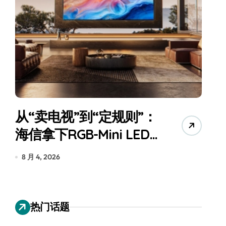
从“卖电视”到“定规则”：
海信拿下RGB-Mini LED
全球话语权
为
8 月 4, 2026
7
热门话题