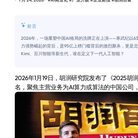
1 月 24, 2026
#
AI商业化
#
产业升级
#
企业财报
#
胡润百富
Xbox 25岁生日送壁纸送徽章，就
别再用汽车USB给MacBook充电了
前言
花钱买宝马，启动先看蜘蛛侠？”车
2026年，一场重塑中国AI格局的洗牌正在上演——寒武纪以
Windows 11家庭版和专业版，选
力强势崛起的背后，是95亿上榜门槛背后的激烈厮杀，更是北
Kimi、百川智能等新生代，谁在定义下一代人工智能？
你的U盘格式对了吗？详解exFAT和N
维修店最怕的“作死”操作：把手机塞
2026年1月19日，胡润研究院发布了《2025胡润中国人工智能企业50强》。榜单按企业价值排
轻到忽略不计 大疆Mini 2S内录实
名，聚焦主营业务为AI算力或算法的中国公司，
从“卖电视”到“定规则”：海信拿下RGB-
对不起胖东来，我先不学了——永辉的
国际首次！中国钙钛矿探测器太空“
小米涨价！K90跳上3099，小米17标