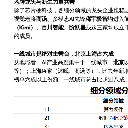
老牌龙头与新生力量共舞
除了芯片硬科技，各细分领域的龙头企业也稳
视觉老将
商汤
、多模态AI先锋
稀宇极智
均进入
（Kimi）、百川智能、阶跃星辰
这三家均成立于
的成员。
一线城市是绝对主舞台，北京上海占六成
从地域看，AI产业高度集中于一线城市。
北京
从电视一哥到声学霸主，
等）；
上海
14家（沐曦、商汤等），比去年新
TCL用一套‘完整体系’砸
榜单六成以上份额，一线城市总占比超过八成
开了回音壁的顶级牌桌
7 月 27, 2026