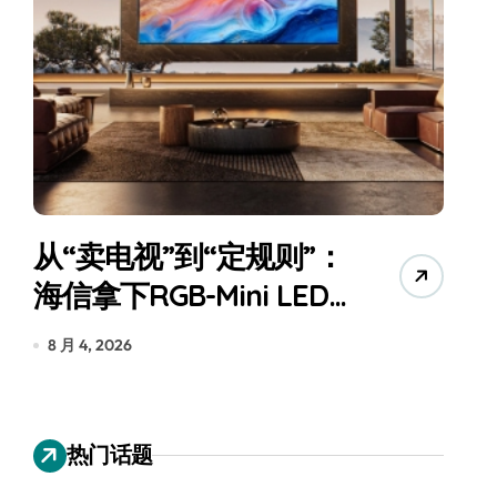
从“卖电视”到“定规则”：
海信拿下RGB-Mini LED
全球话语权
为
8 月 4, 2026
7
热门话题