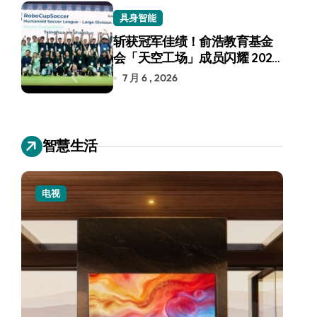
具身智能
斩获冠军佳绩！俞浩教育基金
会「天空工场」成员闪耀 2026
RoboCup 机器人世界杯
7 月 6 , 2026
智慧生活
电视