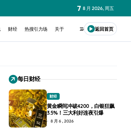
7
8 月 2026, 周五
戏
财经
热搜引力场
关于
返回首页
每日财经
财经
黄金瞬间冲破4200，白银狂飙
3.5%！三大利好连夜引爆
8 月 6 , 2026