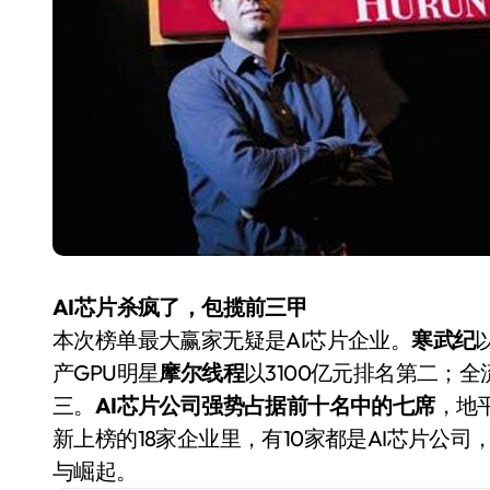
长鑫上市只是开胃菜：合肥正在下一
耳机低音像白开水？90%的人第一步
复古玩家狂喜：Anbernic第三次复刻
Xbox 360 游戏终于要登 PC，光
AirTag 新版到底香不香？一篇帮你
苹果三星偷偷在用的“无感切换”，索尼
Apple Watch 表盘还能这么玩？
AI芯片杀疯了，包揽前三甲
追觅清洁电器全球累计出货量破400
本次榜单最大赢家无疑是AI芯片企业。
寒武纪
产GPU明星
摩尔线程
以3100亿元排名第二；全
三。
AI芯片公司强势占据前十名中的七席
，地
新上榜的18家企业里，有10家都是AI芯片公
与崛起。