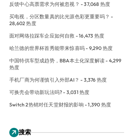
反馈中心高票需求为何被忽视？
- 37,068 热度
买电视，分区数量真的比光源色彩更重要吗？
-
28,602 热度
面对网络拉踩车企应如何自救
- 16,473 热度
哈兰德的世界杯首秀能带来惊喜吗
- 9,290 热度
中国特供车型成趋势，BBA本土化深度解读
- 4,299
热度
手机厂商为何谨慎引入外部AI？
- 3,376 热度
可换壳会带动新玩法吗?
- 3,031 热度
Switch 2热销对任天堂财报的影响
- 1,390 热度
搜索