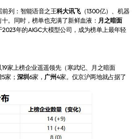
居前列：智能语音之王
科大讯飞
（1300亿）、机器
前十。同时，榜单也充满了新鲜血液：
月之暗面
2023年的AIGC大模型公司，成为榜单上最年轻
以19家上榜企业遥遥领先（寒武纪、月之暗面
追觅清洁电器全球累计出
增5家；
深圳
6家，
广州
4家。仅京沪两地就占据了
货量破4000万台，技术
。
创新驱动多品类增长
8 月 6, 2026