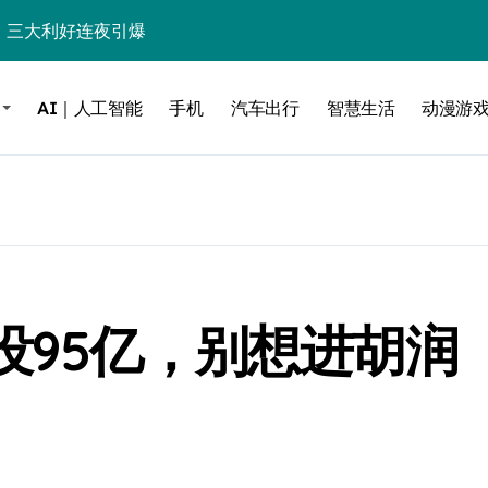
%！三大利好连夜引爆
个比亚迪——中国车企该醒醒了
AI｜人工智能
手机
汽车出行
智慧生活
动漫游
风扇怼脸，但最狠的是那个机械音
卖工作室、网络瘫了，微软这次真急了
大跃进，但鼠标操控才是真·杀手锏？
继续“垂帘听政”？
17顶配？闪迪这波操作太狠了
没95亿，别想进胡润
储技术给了AI
小鹏的“多事之夏”
面儿——试驾雷克萨斯ES 500e
200亿的债