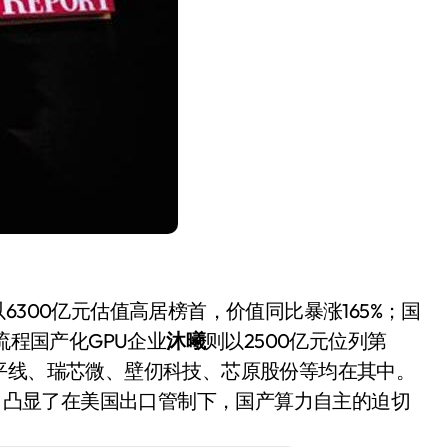
盘你看不懂的大棋
就做错了
GBA SP，情怀拉满
盘党也能“以盘换数”了？
避坑+种草
Bose却学不会？一文讲透
保姆级教程，有手就会！
0万台，技术创新驱动多品类增长
以6300亿元估值高居榜首，价值同比暴涨165%；国
流程国产化GPU企业
沐曦
则以2500亿元位列第
平线、瑞芯微、壁仞科技、芯原股份等均在其中。
司，凸显了在美国出口管制下，国产算力自主的迫切