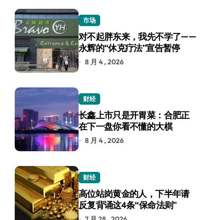
市场
对不起胖东来，我先不学了——
永辉的“休克疗法”宣告暂停
8 月 4 , 2026
财经
长鑫上市只是开胃菜：合肥正
在下一盘你看不懂的大棋
8 月 4 , 2026
财经
高位站岗黄金的人，下半年请
反复背诵这4条“保命法则”
7 月 28 , 2026