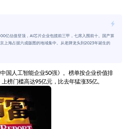
是不送主机，你领不领？
！老司机教你3招真·快充
主怒了：车内不是广告屏！
6300亿估值登顶，AI芯片企业包揽前三甲，七席入围前十。国产算
错真的会后悔吗？
京上海占据六成版图的地域集中。从老牌龙头到2023年诞生的
TFS的终极对决
冰箱，你中招了吗？
测，值不值得冲？
上榜门槛高达95亿元，比去年猛涨35亿。
Mini LED全球话语权
“休克疗法”宣告暂停
开箱”，一边探测射线一边光伏发电
准版逼近4800