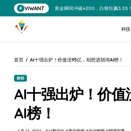
跳
ViWANT
黄金瞬间冲破4200，白银狂飙3.5
转
到
特斯拉中国卖第五，丰田一季净赚两
内
容
科技
Peloton 新车实测：屏幕能转、
Xbox七月大崩盘：裁员3200、
《我的世界》登陆Switch 2：画质
首页
AI十强出炉！价值没95亿，别想进胡润AI榜！
谷歌DeepMind创始人辞去CEO，但
全球最小U盘，容量却碾压iPhone 
财经
AI十强出炉！价值
400层堆叠、性能翻倍 三星把最新存
召回X9、合作大众遇冷、高端梦碎：
AI榜！
比Model 3便宜？不，比Model 3有
550亿美金！沙特把EA买了，但背了