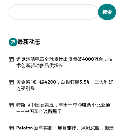
搜索
最新动态
追觅清洁电器全球累计出货量破4000万台，技
术创新驱动多品类增长
黄金瞬间冲破4200，白银狂飙3.5%！三大利好
连夜引爆
特斯拉中国卖第五，丰田一季净赚两个比亚迪
——中国车企该醒醒了
Peloton 新车实测：屏幕能转、风扇怼脸，但最