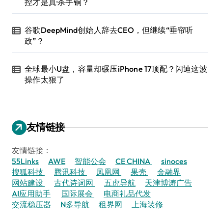
控才是真·杀手锏？
谷歌DeepMind创始人辞去CEO，但继续“垂帘听
政”？
全球最小U盘，容量却碾压iPhone 17顶配？闪迪这波
操作太狠了
友情链接
友情链接：
55Links
AWE
智能公会
CE CHINA
sinoces
搜狐科技
腾讯科技
凤凰网
果壳
金融界
网站建设
古代诗词网
五虎导航
天津博涛广告
AI应用助手
国际展会
电商礼品代发
交流稳压器
N多导航
租界网
上海装修