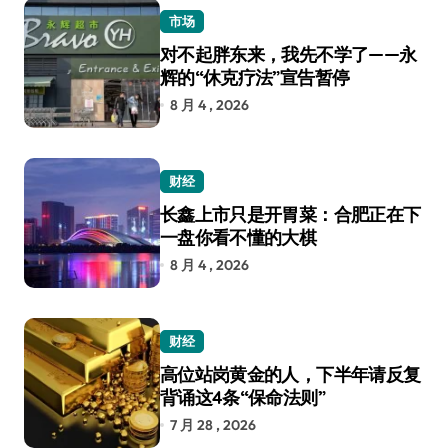
市场
对不起胖东来，我先不学了——永
辉的“休克疗法”宣告暂停
8 月 4 , 2026
财经
长鑫上市只是开胃菜：合肥正在下
一盘你看不懂的大棋
8 月 4 , 2026
财经
高位站岗黄金的人，下半年请反复
背诵这4条“保命法则”
7 月 28 , 2026