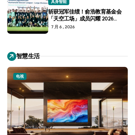
具身智能
斩获冠军佳绩！俞浩教育基金会
「天空工场」成员闪耀 2026
RoboCup 机器人世界杯
7 月 6 , 2026
智慧生活
电视