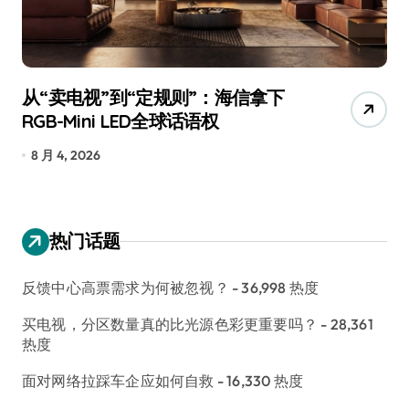
从“卖电视”到“定规则”：海信拿下
追
RGB-Mini LED全球话语权
已
8 月 4, 2026
7
热门话题
反馈中心高票需求为何被忽视？
- 36,998 热度
买电视，分区数量真的比光源色彩更重要吗？
- 28,361
热度
面对网络拉踩车企应如何自救
- 16,330 热度