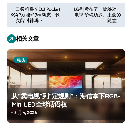
文
口袋机皇？DJI Pocket
LG刚发布了一款移动
4P双摄+17档动态，这
电视 价格劝退、土豪
章
次能封神吗？
随意
导
航
相关文章
电视
从“卖电视”到“定规则”：海信拿下RGB-
Mini LED全球话语权
8 月 4, 2026