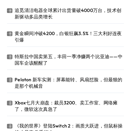
追觅清洁电器全球累计出货量破4000万台，技术创
新驱动多品类增长
黄金瞬间冲破4200，白银狂飙3.5%！三大利好连夜
引爆
特斯拉中国卖第五，丰田一季净赚两个比亚迪——中
国车企该醒醒了
Peloton 新车实测：屏幕能转、风扇怼脸，但最狠的
是那个机械音
Xbox七月大崩盘：裁员3200、卖工作室、网络瘫
了，微软这次真急了
《我的世界》登陆Switch 2：画质大跃进，但鼠标操