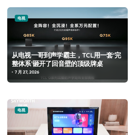
电视
从电视一哥到声学霸主，TCL用一套‘完
整体系’砸开了回音壁的顶级牌桌
7 月 27, 2026
电视