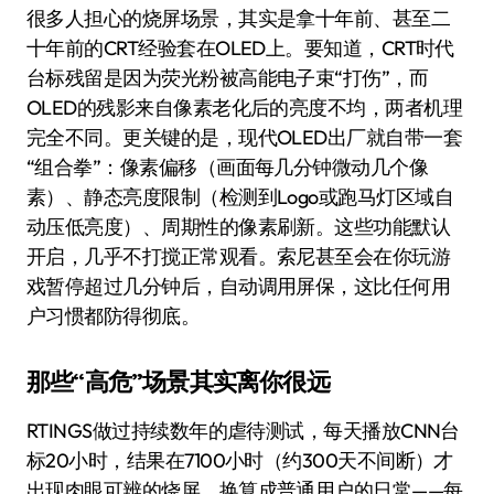
很多人担心的烧屏场景，其实是拿十年前、甚至二
十年前的CRT经验套在OLED上。要知道，CRT时代
台标残留是因为荧光粉被高能电子束“打伤”，而
OLED的残影来自像素老化后的亮度不均，两者机理
完全不同。更关键的是，现代OLED出厂就自带一套
“组合拳”：像素偏移（画面每几分钟微动几个像
素）、静态亮度限制（检测到Logo或跑马灯区域自
动压低亮度）、周期性的像素刷新。这些功能默认
开启，几乎不打搅正常观看。索尼甚至会在你玩游
戏暂停超过几分钟后，自动调用屏保，这比任何用
户习惯都防得彻底。
那些“高危”场景其实离你很远
RTINGS做过持续数年的虐待测试，每天播放CNN台
标20小时，结果在7100小时（约300天不间断）才
出现肉眼可辨的烧屏。换算成普通用户的日常——每