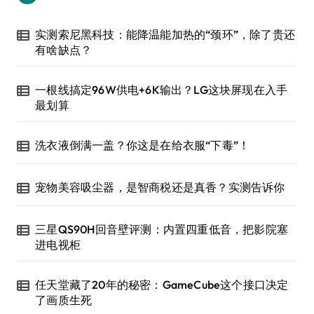
实测索尼黑科技：能降温能加热的“颈环”，除了贵还
有啥缺点？
一根线搞定96W供电+6K输出？LG这块屏现在入手
最划算
洗衣液倒满一盖？你这是在给衣服“下毒”！
宠物美容吸尘器，是智商税还是真香？实测告诉你
三星QS90H回音壁评测：内置四重低音，把影院塞
进电视柜
任天堂藏了20年的秘密：GameCube这个接口决定
了画质生死