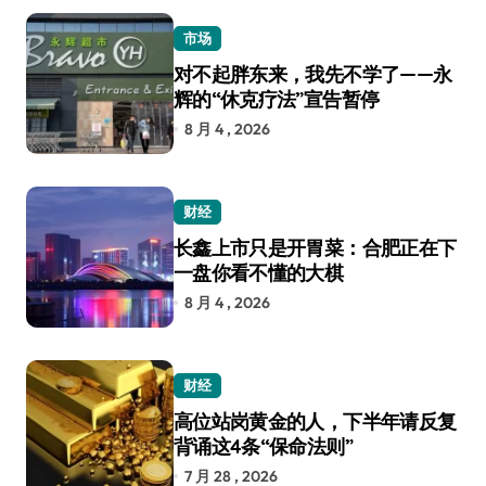
市场
对不起胖东来，我先不学了——永
辉的“休克疗法”宣告暂停
8 月 4 , 2026
财经
长鑫上市只是开胃菜：合肥正在下
一盘你看不懂的大棋
8 月 4 , 2026
财经
高位站岗黄金的人，下半年请反复
背诵这4条“保命法则”
7 月 28 , 2026