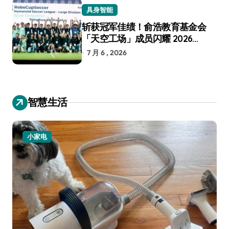
具身智能
斩获冠军佳绩！俞浩教育基金会
「天空工场」成员闪耀 2026
RoboCup 机器人世界杯
7 月 6 , 2026
智慧生活
小家电