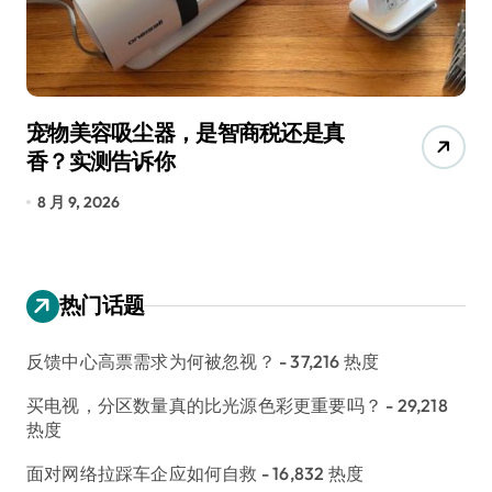
宠物美容吸尘器，是智商税还是真
三
香？实测告诉你
低
8 月 9, 2026
8
热门话题
反馈中心高票需求为何被忽视？
- 37,216 热度
买电视，分区数量真的比光源色彩更重要吗？
- 29,218
热度
面对网络拉踩车企应如何自救
- 16,832 热度