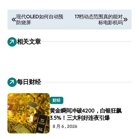
文
现代OLED如何自动预
17档动态范围真的能对
防烧屏
标电影机吗
章
导
相关文章
航
每日财经
财经
黄金瞬间冲破4200，白银狂飙
3.5%！三大利好连夜引爆
8 月 6 , 2026