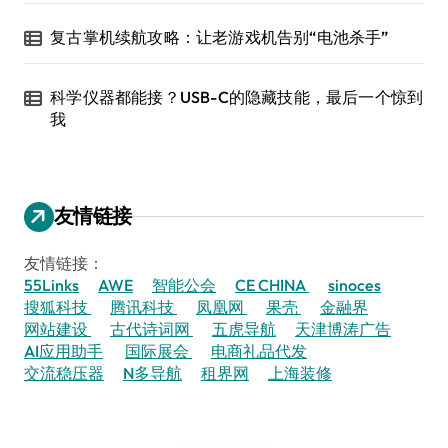
复古掌机续航攻略：让老游戏机告别“电池杀手”
科学仪器都能接？USB-C的隐藏技能，最后一个惊到
我
友情链接
友情链接：
55Links
AWE
智能公会
CE CHINA
sinoces
搜狐科技
腾讯科技
凤凰网
果壳
金融界
网站建设
古代诗词网
五虎导航
天津博涛广告
AI应用助手
国际展会
电商礼品代发
交流稳压器
N多导航
租界网
上海装修