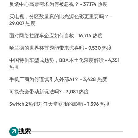
反馈中心高票需求为何被忽视？
- 37,174 热度
买电视，分区数量真的比光源色彩更重要吗？
-
29,007 热度
面对网络拉踩车企应如何自救
- 16,714 热度
哈兰德的世界杯首秀能带来惊喜吗
- 9,530 热度
中国特供车型成趋势，BBA本土化深度解读
- 4,351
热度
手机厂商为何谨慎引入外部AI？
- 3,428 热度
可换壳会带动新玩法吗?
- 3,081 热度
Switch 2热销对任天堂财报的影响
- 1,396 热度
搜索