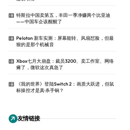
特斯拉中国卖第五，丰田一季净赚两个比亚迪
——中国车企该醒醒了
Peloton 新车实测：屏幕能转、风扇怼脸，但最
狠的是那个机械音
Xbox七月大崩盘：裁员3200、卖工作室、网络
瘫了，微软这次真急了
《我的世界》登陆Switch 2：画质大跃进，但鼠
标操控才是真·杀手锏？
友情链接