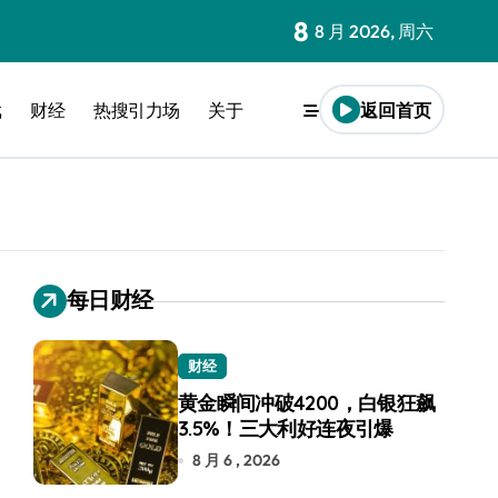
8
8 月 2026, 周六
戏
财经
热搜引力场
关于
返回首页
每日财经
财经
黄金瞬间冲破4200，白银狂飙
3.5%！三大利好连夜引爆
8 月 6 , 2026