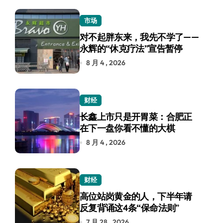
市场
对不起胖东来，我先不学了——
永辉的“休克疗法”宣告暂停
8 月 4 , 2026
财经
长鑫上市只是开胃菜：合肥正
在下一盘你看不懂的大棋
8 月 4 , 2026
财经
高位站岗黄金的人，下半年请
反复背诵这4条“保命法则”
7 月 28 , 2026