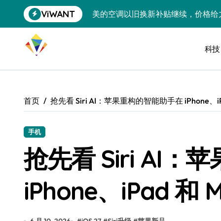
跳
ViWANT
美的空调以旧换新补贴继续，价格给
转
到
追觅清洁电器全球累计出货量破400
内
容
科技
黄金瞬间冲破4200，白银狂飙3.5
特斯拉中国卖第五，丰田一季净赚两
Peloton 新车实测：屏幕能转、
首页
抢先看 Siri AI：苹果重构的智能助手在 iPhone、i
Xbox七月大崩盘：裁员3200、
《我的世界》登陆Switch 2：画质
手机
抢先看 Siri A
谷歌DeepMind创始人辞去CEO，但
全球最小U盘，容量却碾压iPhone 
iPhone、iPad 和
400层堆叠、性能翻倍 三星把最新存
召回X9、合作大众遇冷、高端梦碎：