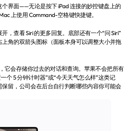
界面——无论是按下 iPad 连接的妙控键盘上的
Mac 上使用 Command-空格键快捷键。
 Siri 的更多回复。底部还有一个“问 Siri”
右上角的双箭头图标（面板本身可以调整大小并拖
净利润暴跌7.7%，苏泊尔
应用，它会存储你过去的对话和查询。苹果不会把所有
开始靠“擦边”续命了？
置一个 5 分钟计时器”或“今天天气怎么样”这类记
需保留，公司会在后台自行判断哪些内容你可能会
8 月 7, 2026