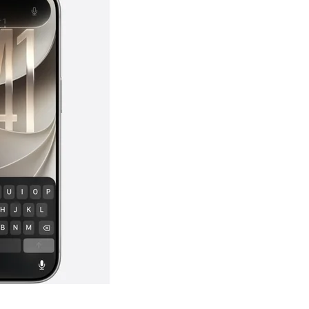
开箱”，一边探测射线一边光伏发电
准版逼近4800
盘你看不懂的大棋
就做错了
GBA SP，情怀拉满
盘党也能“以盘换数”了？
避坑+种草
边”续命了？