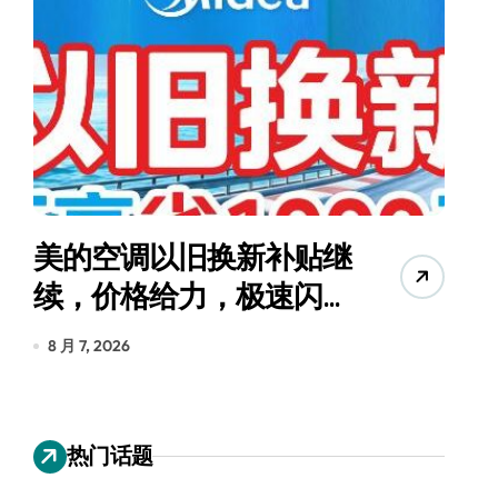
美的空调以旧换新补贴继
续，价格给力，极速闪
货
装！
8 月 7, 2026
8
热门话题