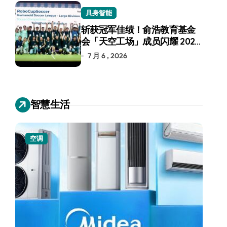
具身智能
斩获冠军佳绩！俞浩教育基金
会「天空工场」成员闪耀 2026
RoboCup 机器人世界杯
7 月 6 , 2026
智慧生活
空调