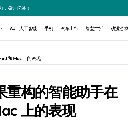
力，极速闪装！
0万台，技术创新驱动多品类增长
AI｜人工智能
手机
汽车出行
智慧生活
动漫游
%！三大利好连夜引爆
个比亚迪——中国车企该醒醒了
风扇怼脸，但最狠的是那个机械音
Pad 和 Mac 上的表现
卖工作室、网络瘫了，微软这次真急了
大跃进，但鼠标操控才是真·杀手锏？
I：苹果重构的智能助手在
继续“垂帘听政”？
17顶配？闪迪这波操作太狠了
 Mac 上的表现
储技术给了AI
小鹏的“多事之夏”