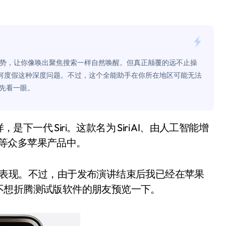
面儿——试驾雷克萨斯ES 500e
200亿的债
是不送主机，你领不领？
了这一手势，让你像唤出聚焦搜索一样自然唤醒。但真正颠覆的远不止操
！老司机教你3招真·快充
何度假这种深度问题。不过，这个全能助手在你所在地区可能无法
先看一眼。
主怒了：车内不是广告屏！
错真的会后悔吗？
TFS的终极对决
ac 等众多苹果产品中。
冰箱，你中招了吗？
测，值不值得冲？
受它的表现。不过，由于发布演讲结束后我已经在苹果
不想折腾测试版软件的朋友预览一下。
Mini LED全球话语权
“休克疗法”宣告暂停