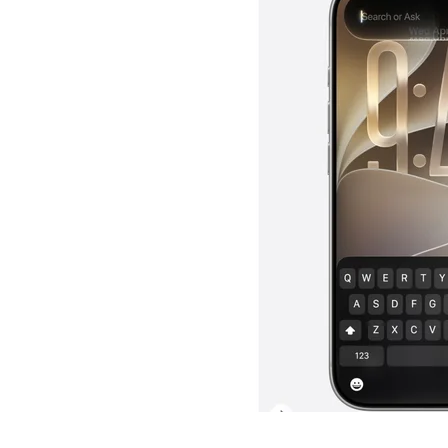
国际首次！中国钙钛矿探测器太空“
小米涨价！K90跳上3099，小米17标
长鑫上市只是开胃菜：合肥正在下一
耳机低音像白开水？90%的人第一步
复古玩家狂喜：Anbernic第三次复刻
Xbox 360 游戏终于要登 PC，光
AirTag 新版到底香不香？一篇帮你
净利润暴跌7.7%，苏泊尔开始靠“擦