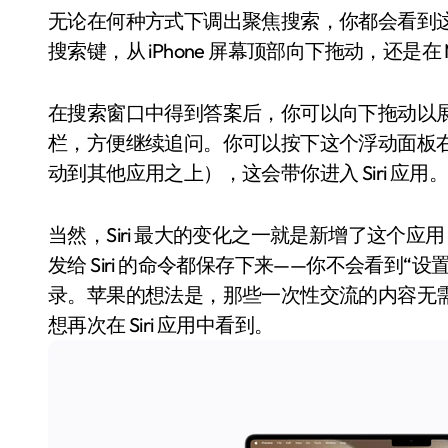
无论在何种方式下调出聚焦搜索，你都会看到这个
搜索键，从 iPhone 屏幕顶部向下拖动，还是在 
在搜索窗口中得到答案后，你可以向下拖动以展开，查看
栏，方便继续追问。你可以按下这个浮动面板
动到其他应用之上），这会带你进入 Siri 应用。
追觅、石头科技注意：你
当然，Siri 最大的变化之一就是新增了这个
们的扫地机已被美国认定
发给 Siri 的命令都保存下来——你不会看到“设
录。苹果的想法是，那些一次性交流的内容无
为“战略武器”
7 月 30, 2026
想再次在 Siri 应用中看到。