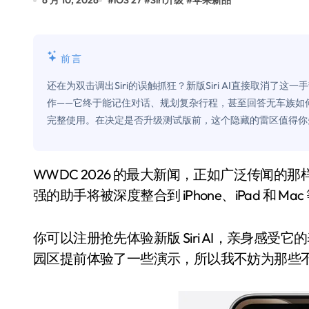
6 月 10, 2026
#
iOS 27
#
Siri升级
#
苹果新品
比Model 3便宜？不，比Model 3有
550亿美金！沙特把EA买了，但背了
前言
Xbox 25岁生日送壁纸送徽章，就
还在为双击调出Siri的误触抓狂？新版Siri AI直接取消
别再用汽车USB给MacBook充电了
作——它终于能记住对话、规划复杂行程，甚至回答无车族如
完整使用。在决定是否升级测试版前，这个隐藏的雷区值得你
花钱买宝马，启动先看蜘蛛侠？”车
Windows 11家庭版和专业版，选
WWDC 2026 的最大新闻，正如广泛传闻的那样，是下一代 Siri。这款名为 Siri AI、由人工智能增
你的U盘格式对了吗？详解exFAT和N
强的助手将被深度整合到 iPhone、iPad 和 M
维修店最怕的“作死”操作：把手机塞
轻到忽略不计 大疆Mini 2S内录实
你可以注册抢先体验新版 Siri AI，亲身感
园区提前体验了一些演示，所以我不妨为那些
从“卖电视”到“定规则”：海信拿下RGB-
对不起胖东来，我先不学了——永辉的