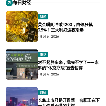
每日财经
财经
黄金瞬间冲破4200，白银狂飙
3.5%！三大利好连夜引爆
8 月 6 , 2026
市场
对不起胖东来，我先不学了——永
辉的“休克疗法”宣告暂停
8 月 4 , 2026
财经
长鑫上市只是开胃菜：合肥正在下
一盘你看不懂的大棋