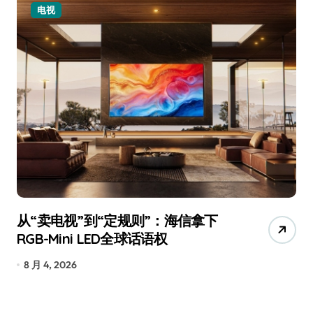
电视
从“卖电视”到“定规则”：海信拿下
追
RGB-Mini LED全球话语权
已
8 月 4, 2026
7