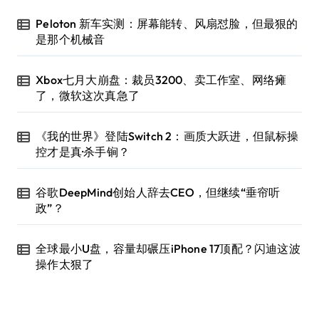
Peloton 新车实测：屏幕能转、风扇怼脸，但最狠的
是那个机械音
Xbox七月大崩盘：裁员3200、卖工作室、网络瘫
了，微软这次真急了
《我的世界》登陆Switch 2：画质大跃进，但鼠标操
控才是真·杀手锏？
谷歌DeepMind创始人辞去CEO，但继续“垂帘听
政”？
全球最小U盘，容量却碾压iPhone 17顶配？闪迪这波
操作太狠了