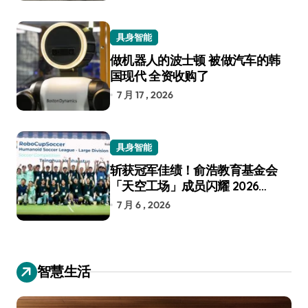
具身智能
做机器人的波士顿 被做汽车的韩
国现代 全资收购了
7 月 17 , 2026
具身智能
斩获冠军佳绩！俞浩教育基金会
「天空工场」成员闪耀 2026
RoboCup 机器人世界杯
7 月 6 , 2026
智慧生活