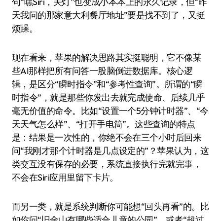
句“嘿Siri，关灯”也变成小本本上的永久记录，但“昨
天我问的那家意大利餐厅地址”要是找不到了，又挺
烦躁。
现在看来，苹果的解决思路其实挺聪明，它不像某
些AI那样把所有问答一股脑倒进数据库。核心逻
辑，是区分“瞬时指令”和“参考性查询”。所谓的“瞬
时指令”，就是那些你发出去就完成使命、后续几乎
毫无价值的命令。比如“设置一个5分钟计时器”、“今
天天气怎么样”、“打开手电筒”。这些查询的特点
是：结果是一次性的，你绝不会在三个小时后回来
问“我刚才那个计时器是几点设定的”？苹果认为，这
类交互没有保存的必要，系统直接执行完就完事，
不会在Siri应用里留下卡片。
而另一类，就是系统判断你可能想“回头再看”的。比
如你问“旧金山有哪些适合儿童的公园”，或者“超过