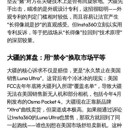
垒去“赌”对方在关键技术上是否有回旋余地。大疆先
手出击，瞄准的是外观设计专利，这招很聪明——外
观专利的判定门槛相对较低，而且容易让法官产生
“长得像就是抄”的直观感受。但Insta360立刻以实用
专利反诉，等于把战场从“长得像”拉回到“技术原理”
的深层较量。
大疆的算盘：用“禁令”换取市场平等
大疆的核心诉求不仅是赔偿，更是“永久禁止在美国
销售Luna Ultra”。这背后有个冷冰冰的现实：美国
FCC去年年底将大疆列入所谓“覆盖名单”，导致大疆
无法在美国销售新无人机和部分相机，包括今年4月
刚发布的Osmo Pocket 4。大疆现在正靠新品牌
“Xtra”曲线卖货，但渠道成本极高。如果能通过诉讼
让Insta360的Luna Ultra也禁售，那双方就回到了同
一起跑线——谁也别想在美国市场舒坦卖新机。这种