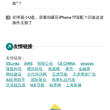
政”？
全球最小U盘，容量却碾压iPhone 17顶配？闪迪这波
操作太狠了
友情链接
友情链接：
55Links
AWE
智能公会
CE CHINA
sinoces
搜狐科技
腾讯科技
凤凰网
果壳
金融界
网站建设
古代诗词网
五虎导航
天津博涛广告
AI应用助手
国际展会
电商礼品代发
交流稳压器
N多导航
租界网
上海装修