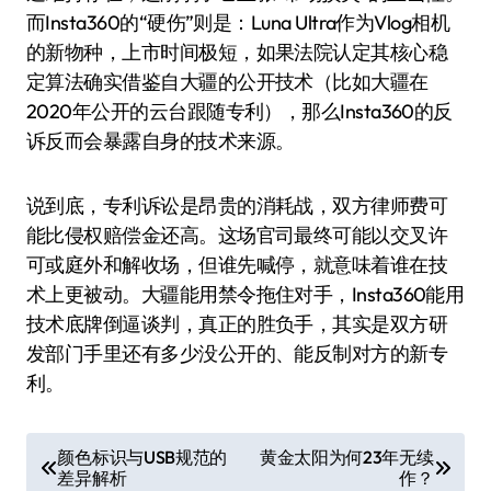
而Insta360的“硬伤”则是：Luna Ultra作为Vlog相机
的新物种，上市时间极短，如果法院认定其核心稳
定算法确实借鉴自大疆的公开技术（比如大疆在
2020年公开的云台跟随专利），那么Insta360的反
诉反而会暴露自身的技术来源。
说到底，专利诉讼是昂贵的消耗战，双方律师费可
能比侵权赔偿金还高。这场官司最终可能以交叉许
可或庭外和解收场，但谁先喊停，就意味着谁在技
术上更被动。大疆能用禁令拖住对手，Insta360能用
技术底牌倒逼谈判，真正的胜负手，其实是双方研
发部门手里还有多少没公开的、能反制对方的新专
利。
文
颜色标识与USB规范的
黄金太阳为何23年无续
差异解析
作？
章