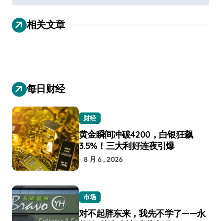
导
相关文章
航
每日财经
财经
黄金瞬间冲破4200，白银狂飙
3.5%！三大利好连夜引爆
8 月 6 , 2026
市场
对不起胖东来，我先不学了——永