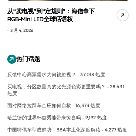
从“卖电视”到“定规则”：海信拿下
追
RGB-Mini LED全球话语权
已
8 月 4, 2026
7
热门话题
反馈中心高票需求为何被忽视？
- 37,018 热度
买电视，分区数量真的比光源色彩更重要吗？
- 28,431
热度
面对网络拉踩车企应如何自救
- 16,373 热度
哈兰德的世界杯首秀能带来惊喜吗
- 9,192 热度
中国特供车型成趋势，BBA本土化深度解读
- 4,277 热度