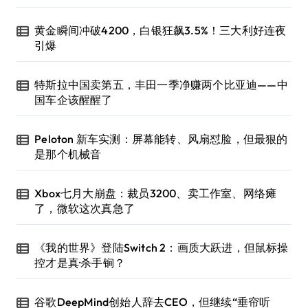
黄金瞬间冲破4200，白银狂飙3.5%！三大利好连夜
引爆
特斯拉中国卖第五，丰田一季净赚两个比亚迪——中
国车企该醒醒了
Peloton 新车实测：屏幕能转、风扇怼脸，但最狠的
是那个机械音
Xbox七月大崩盘：裁员3200、卖工作室、网络瘫
了，微软这次真急了
《我的世界》登陆Switch 2：画质大跃进，但鼠标操
控才是真·杀手锏？
谷歌DeepMind创始人辞去CEO，但继续“垂帘听