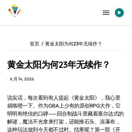
跳
转
到
内
容
首页
黄金太阳为何23年无续作？
黄金太阳为何23年无续作？
6 月 14, 2026
说实话，每次看到有人提起《黄金太阳》，我心里
就咯噔一下。作为GBA上少有的原创RPG大作，它
明明有绝佳的口碑——回合制战斗里藏着塞尔达式的
解谜，魔法不光拿来打架，还能推石头、冻瀑布，
这种玩法放到今天都不过时。结果呢？第一部《开