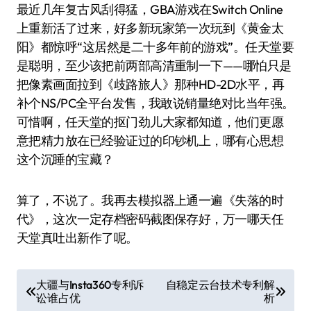
最近几年复古风刮得猛，GBA游戏在Switch Online
上重新活了过来，好多新玩家第一次玩到《黄金太
阳》都惊呼“这居然是二十多年前的游戏”。任天堂要
是聪明，至少该把前两部高清重制一下——哪怕只是
把像素画面拉到《歧路旅人》那种HD-2D水平，再
补个NS/PC全平台发售，我敢说销量绝对比当年强。
可惜啊，任天堂的抠门劲儿大家都知道，他们更愿
意把精力放在已经验证过的印钞机上，哪有心思想
这个沉睡的宝藏？
算了，不说了。我再去模拟器上通一遍《失落的时
代》，这次一定存档密码截图保存好，万一哪天任
天堂真吐出新作了呢。
文
大疆与Insta360专利诉
自稳定云台技术专利解
讼谁占优
析
章