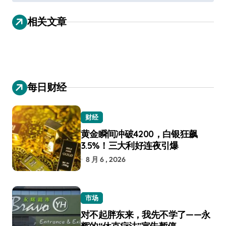
导
相关文章
航
每日财经
财经
黄金瞬间冲破4200，白银狂飙
3.5%！三大利好连夜引爆
8 月 6 , 2026
市场
对不起胖东来，我先不学了——永