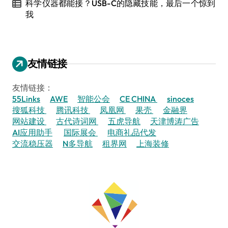
科学仪器都能接？USB-C的隐藏技能，最后一个惊到
我
友情链接
友情链接：
55Links
AWE
智能公会
CE CHINA
sinoces
搜狐科技
腾讯科技
凤凰网
果壳
金融界
网站建设
古代诗词网
五虎导航
天津博涛广告
AI应用助手
国际展会
电商礼品代发
交流稳压器
N多导航
租界网
上海装修