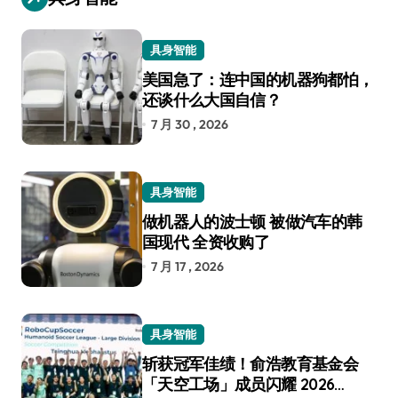
具身智能
美国急了：连中国的机器狗都怕，
还谈什么大国自信？
7 月 30 , 2026
具身智能
做机器人的波士顿 被做汽车的韩
国现代 全资收购了
7 月 17 , 2026
具身智能
斩获冠军佳绩！俞浩教育基金会
「天空工场」成员闪耀 2026