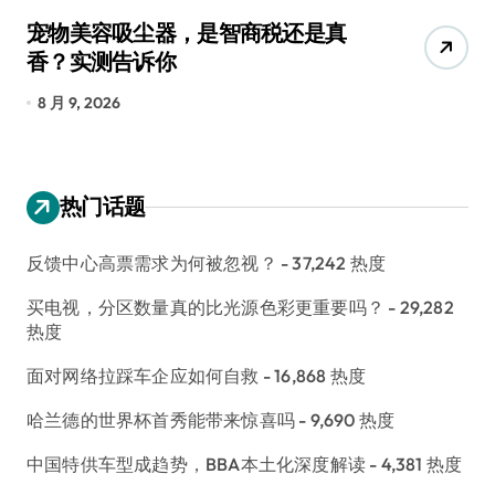
宠物美容吸尘器，是智商税还是真
三
香？实测告诉你
低
8 月 9, 2026
8
热门话题
反馈中心高票需求为何被忽视？
- 37,242 热度
买电视，分区数量真的比光源色彩更重要吗？
- 29,282
热度
面对网络拉踩车企应如何自救
- 16,868 热度
哈兰德的世界杯首秀能带来惊喜吗
- 9,690 热度
中国特供车型成趋势，BBA本土化深度解读
- 4,381 热度