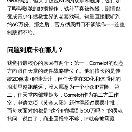
GBA作品，但为了适应NDS的双屏和触屏，强行加
了哔哔啵啵的触摸操作，战斗节奏被拖慢，剧情也
变成青少年拯救世界的老套戏码。销量直接腰斩到
约60万份。那之后，官方彻底闭口不谈续作——连重
制版都不给。
问题到底卡在哪儿？
我觉得最核心的原因有两个：第一，Camelot的创意
方向跟任天堂的硬件战略错位了。他们擅长的是传
统2D像素+解谜设计，但任天堂在3D化和体感化的
浪潮里越跑越远，没人愿意为一个小众IP冒险。第
二，任天堂内部规矩多，Camelot作为第二方工作
室，申请立项《黄金太阳》新作得经过层层审批，
而每次面对的都是“这个IP能卖到500万吗？”的灵魂
拷问。说白了，商业回报率不够，IP就会被雪藏。