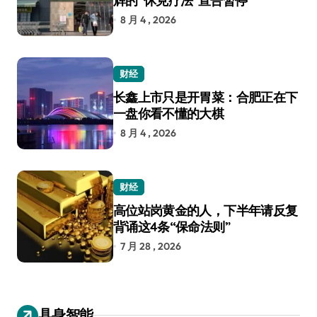
辉的“休克疗法”宣告暂停
8 月 4 , 2026
财经
长鑫上市只是开胃菜：合肥正在下
一盘你看不懂的大棋
8 月 4 , 2026
财经
高位站岗黄金的人，下半年请反复
背诵这4条“保命法则”
7 月 28 , 2026
具身智能