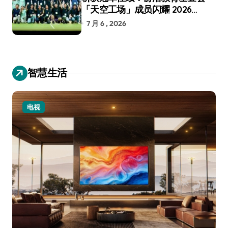
「天空工场」成员闪耀 2026
RoboCup 机器人世界杯
7 月 6 , 2026
智慧生活
电视