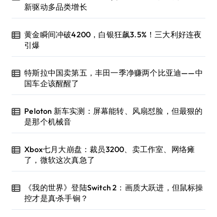
新驱动多品类增长
黄金瞬间冲破4200，白银狂飙3.5%！三大利好连夜
引爆
特斯拉中国卖第五，丰田一季净赚两个比亚迪——中
国车企该醒醒了
Peloton 新车实测：屏幕能转、风扇怼脸，但最狠的
是那个机械音
Xbox七月大崩盘：裁员3200、卖工作室、网络瘫
了，微软这次真急了
《我的世界》登陆Switch 2：画质大跃进，但鼠标操
控才是真·杀手锏？