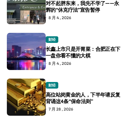
对不起胖东来，我先不学了——永
辉的“休克疗法”宣告暂停
8 月 4 , 2026
财经
长鑫上市只是开胃菜：合肥正在下
一盘你看不懂的大棋
8 月 4 , 2026
财经
高位站岗黄金的人，下半年请反复
背诵这4条“保命法则”
7 月 28 , 2026