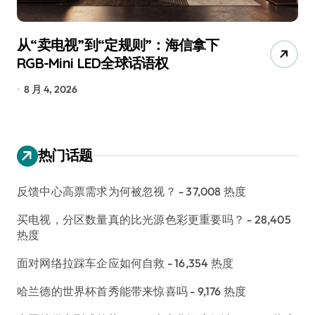
从“卖电视”到“定规则”：海信拿下
追
RGB-Mini LED全球话语权
已
8 月 4, 2026
7
热门话题
反馈中心高票需求为何被忽视？
- 37,008 热度
买电视，分区数量真的比光源色彩更重要吗？
- 28,405
热度
面对网络拉踩车企应如何自救
- 16,354 热度
哈兰德的世界杯首秀能带来惊喜吗
- 9,176 热度