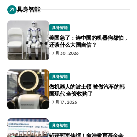
具身智能
具身智能
美国急了：连中国的机器狗都怕，
还谈什么大国自信？
7 月 30 , 2026
具身智能
做机器人的波士顿 被做汽车的韩
国现代 全资收购了
7 月 17 , 2026
具身智能
斩获冠军佳绩！俞浩教育基金会