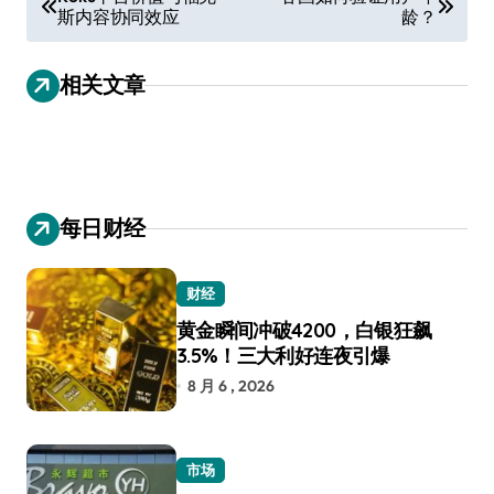
斯内容协同效应
龄？
章
导
相关文章
航
每日财经
财经
黄金瞬间冲破4200，白银狂飙
3.5%！三大利好连夜引爆
8 月 6 , 2026
市场