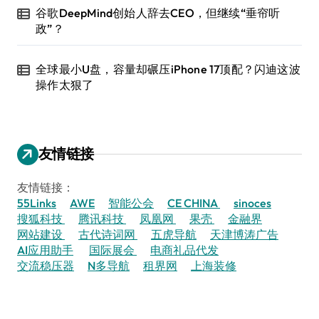
谷歌DeepMind创始人辞去CEO，但继续“垂帘听
政”？
全球最小U盘，容量却碾压iPhone 17顶配？闪迪这波
操作太狠了
友情链接
友情链接：
55Links
AWE
智能公会
CE CHINA
sinoces
搜狐科技
腾讯科技
凤凰网
果壳
金融界
网站建设
古代诗词网
五虎导航
天津博涛广告
AI应用助手
国际展会
电商礼品代发
交流稳压器
N多导航
租界网
上海装修