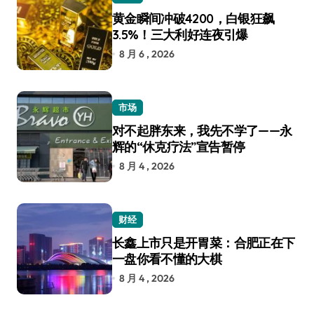
黄金瞬间冲破4200，白银狂飙
3.5%！三大利好连夜引爆
8 月 6 , 2026
市场
对不起胖东来，我先不学了——永
辉的“休克疗法”宣告暂停
8 月 4 , 2026
财经
长鑫上市只是开胃菜：合肥正在下
一盘你看不懂的大棋
8 月 4 , 2026