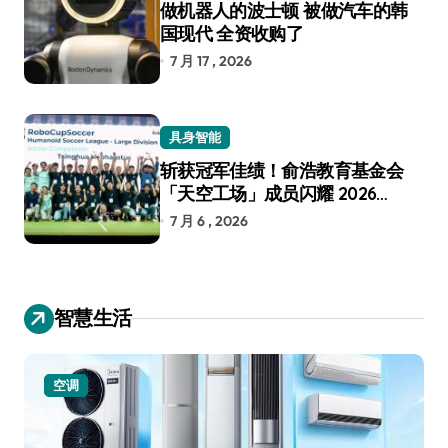
做机器人的波士顿 被做汽车的韩
国现代 全资收购了
7 月 17 , 2026
具身智能
斩获冠军佳绩！俞浩教育基金会
「天空工场」成员闪耀 2026
RoboCup 机器人世界杯
7 月 6 , 2026
智慧生活
空调