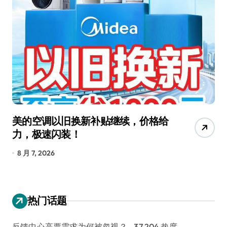
美的空调以旧换新补贴继续，价格给
追
力，极速闪装！
4
长
8 月 7, 2026
8
热门话题
反馈中心高票需求为何被忽视？
- 37,204 热度