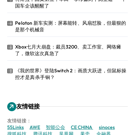
国车企该醒醒了
Peloton 新车实测：屏幕能转、风扇怼脸，但最狠的
是那个机械音
Xbox七月大崩盘：裁员3200、卖工作室、网络瘫
了，微软这次真急了
《我的世界》登陆Switch 2：画质大跃进，但鼠标操
控才是真·杀手锏？
友情链接
友情链接：
55Links
AWE
智能公会
CE CHINA
sinoces
搜狐科技
腾讯科技
凤凰网
果壳
金融界