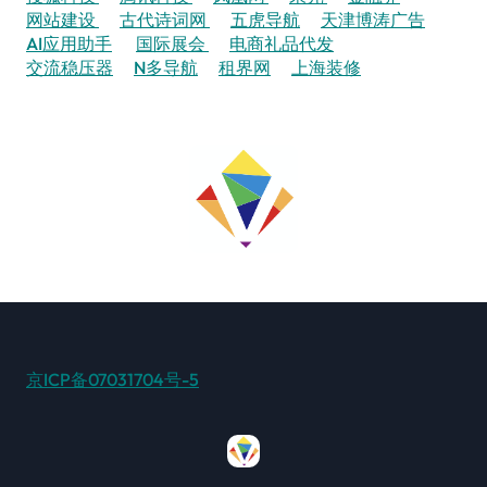
网站建设
古代诗词网
五虎导航
天津博涛广告
AI应用助手
国际展会
电商礼品代发
交流稳压器
N多导航
租界网
上海装修
京ICP备07031704号-5