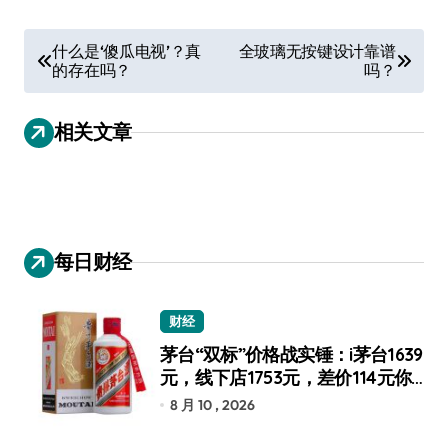
文
什么是‘傻瓜电视’？真
全玻璃无按键设计靠谱
的存在吗？
吗？
章
导
相关文章
航
每日财经
财经
茅台“双标”价格战实锤：i茅台1639
元，线下店1753元，差价114元你
选谁？
8 月 10 , 2026