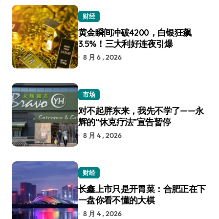
财经
黄金瞬间冲破4200，白银狂飙
3.5%！三大利好连夜引爆
8 月 6 , 2026
市场
对不起胖东来，我先不学了——永
辉的“休克疗法”宣告暂停
8 月 4 , 2026
财经
长鑫上市只是开胃菜：合肥正在下
一盘你看不懂的大棋
8 月 4 , 2026