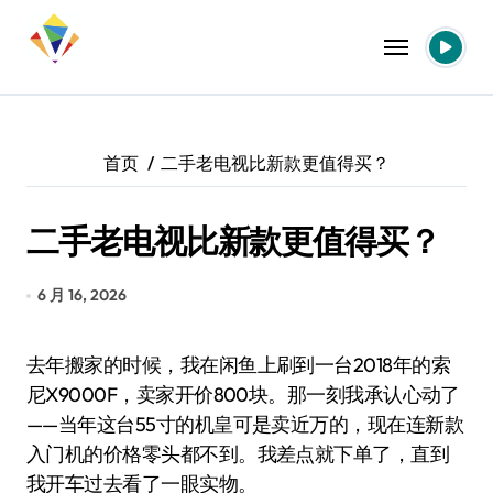
跳
转
到
内
容
首页
二手老电视比新款更值得买？
二手老电视比新款更值得买？
6 月 16, 2026
去年搬家的时候，我在闲鱼上刷到一台2018年的索
尼X9000F，卖家开价800块。那一刻我承认心动了
——当年这台55寸的机皇可是卖近万的，现在连新款
入门机的价格零头都不到。我差点就下单了，直到
我开车过去看了一眼实物。