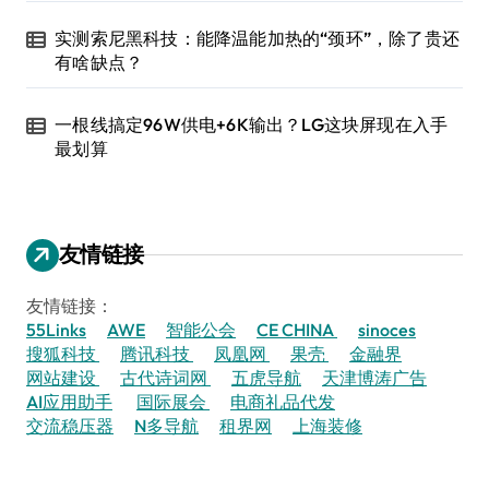
实测索尼黑科技：能降温能加热的“颈环”，除了贵还
有啥缺点？
一根线搞定96W供电+6K输出？LG这块屏现在入手
最划算
友情链接
友情链接：
55Links
AWE
智能公会
CE CHINA
sinoces
搜狐科技
腾讯科技
凤凰网
果壳
金融界
网站建设
古代诗词网
五虎导航
天津博涛广告
AI应用助手
国际展会
电商礼品代发
交流稳压器
N多导航
租界网
上海装修