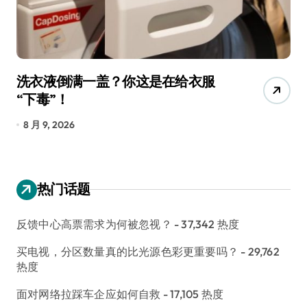
洗衣液倒满一盖？你这是在给衣服
宠
“下毒”！
香
8 月 9, 2026
8
热门话题
反馈中心高票需求为何被忽视？
- 37,342 热度
买电视，分区数量真的比光源色彩更重要吗？
- 29,762
热度
面对网络拉踩车企应如何自救
- 17,105 热度