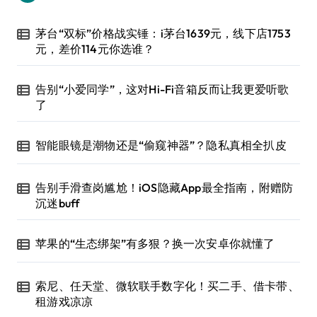
茅台“双标”价格战实锤：i茅台1639元，线下店1753
元，差价114元你选谁？
告别“小爱同学”，这对Hi-Fi音箱反而让我更爱听歌
了
智能眼镜是潮物还是“偷窥神器”？隐私真相全扒皮
告别手滑查岗尴尬！iOS隐藏App最全指南，附赠防
沉迷buff
苹果的“生态绑架”有多狠？换一次安卓你就懂了
索尼、任天堂、微软联手数字化！买二手、借卡带、
租游戏凉凉