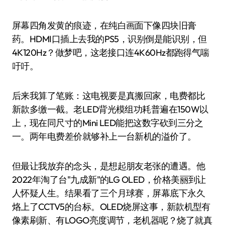
屏幕四角发黄的痕迹，在纯白画面下像四块旧膏
药。HDMI口插上去我的PS5，识别倒是能识别，但
4K120Hz？做梦吧，这老接口连4K60Hz都跑得气喘
吁吁。
后来我算了笔账：这电视要是真搬回家，电费都比
新款多缴一截。老LED背光模组功耗普遍在150W以
上，现在同尺寸的Mini LED能把这数字砍到三分之
一。两年电费差价就够补上一台新机的溢价了。
但最让我放弃的念头，是想起朋友老张的遭遇。他
2022年淘了台"九成新"的LG OLED，价格美丽到让
人怀疑人生。结果看了三个月球赛，屏幕底下永久
烙上了CCTV5的台标。OLED烧屏这事，新款机型有
像素刷新、有LOGO亮度调节，老机器呢？烧了就真