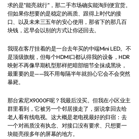
求的是"能亮就行"，那二手市场确实能淘到便宜货。
但如果你想要的是稳定的画质、跟得上时代的接
口、以及未来三五年的安心使用，那省下的那几百
块钱，迟早会以别的方式让你还回去。
我现在客厅挂着的是一台去年买的中端Mini LED。不
是顶级旗舰，但每个HDMI口都认得我的设备，HDR
映射不再像早期机型那样把暗部细节全抹成黑块，
最重要的是——我不用每隔半年就担心它会不会突然
暴毙。
那台索尼X9000F呢？我最后没买。但我在小区业主
群里看到，它被另一个邻居接走了，据说拿回去给
老人看有线电视。这大概是老电视最好的归宿：去
一个对画质没有执念、对接口没有要求、只想要一
块能亮很多年的屏幕的地方。