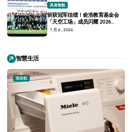
具身智能
斩获冠军佳绩！俞浩教育基金会
「天空工场」成员闪耀 2026
RoboCup 机器人世界杯
7 月 6 , 2026
智慧生活
洗衣机