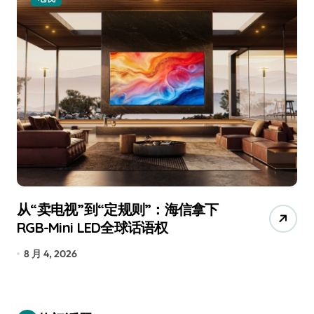
从“卖电视”到“定规则”：海信拿下
追
RGB-Mini LED全球话语权
已
8 月 4, 2026
7