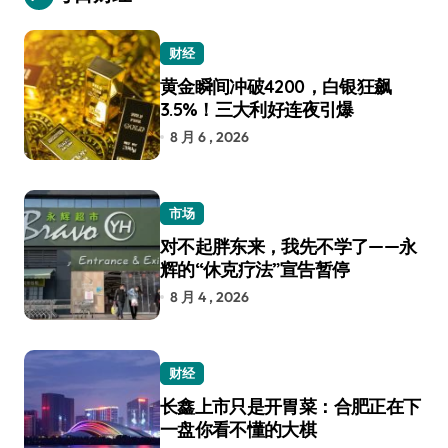
财经
黄金瞬间冲破4200，白银狂飙
3.5%！三大利好连夜引爆
8 月 6 , 2026
市场
对不起胖东来，我先不学了——永
辉的“休克疗法”宣告暂停
8 月 4 , 2026
财经
长鑫上市只是开胃菜：合肥正在下
一盘你看不懂的大棋