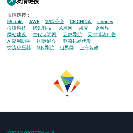
友情链接
友情链接：
55Links
AWE
智能公会
CE CHINA
sinoces
搜狐科技
腾讯科技
凤凰网
果壳
金融界
网站建设
古代诗词网
五虎导航
天津博涛广告
AI应用助手
国际展会
电商礼品代发
交流稳压器
N多导航
租界网
上海装修
京ICP备07031704号-5