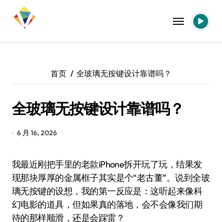
跳
转
到
内
容
首页
全玻璃无按键设计靠谱吗？
全玻璃无按键设计靠谱吗？
6 月 16, 2026
我最近刚把手里的老款iPhone拆开玩了玩，结果发
现那块厚厚的金属框子其实是个“老古董”。说到全玻
璃无按键的设想，我的第一反应是：这听起来像科
幻电影的道具，但如果真的落地，会不会像我们期
待的那样顺滑，还是会踩雷？