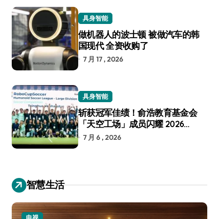
具身智能
做机器人的波士顿 被做汽车的韩
国现代 全资收购了
7 月 17 , 2026
具身智能
斩获冠军佳绩！俞浩教育基金会
「天空工场」成员闪耀 2026
RoboCup 机器人世界杯
7 月 6 , 2026
智慧生活
电视