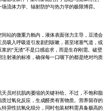
是不送主机，你领不领？
一场流体力学、辐射防护与热力学的极限博弈。
！老司机教你3招真·快充
主怒了：车内不是广告屏！
空间站的微重力舱内，液体表面张力主导，豆渣会
错真的会后悔吗？
天员吸入呼吸道引发剧烈咳嗽，甚至堵塞气道，或
TFS的终极对决
浆的“无渣”不是口感追求，而是生存刚需。破壁
冰箱，你中招了吗？
用注射液的标准，确保每一口咽下的都是绝对均质
测，值不值得冲？
Mini LED全球话语权
“休克疗法”宣告暂停
航天员对抗肌肉萎缩的关键补给。不过，不饱和脂
开箱”，一边探测射线一边光伏发电
脂质过氧化反应，生成醛类有害物质。营养留存的
准版逼近4800
入特异性抗氧化组分，同时包装材料需具备极高的