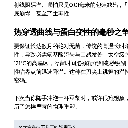
长鑫上市只是开胃菜：合肥正在下一
射线阻隔率。哪怕只是0.01毫米的包装缺陷
底崩塌，甚至产生毒性。
耳机低音像白开水？90%的人第一步
复古玩家狂喜：Anbernic第三次复刻
热穿透曲线与蛋白变性的毫秒之
Xbox 360 游戏终于要登 PC，光
要保证长达数月的绝对无菌，传统的高温长时
AirTag 新版到底香不香？一篇帮你
性，导致必需氨基酸流失与口感发苦。太空级
苹果三星偷偷在用的“无感切换”，索尼
121°C的高温区，停留时间必须精确到毫秒
性临界点前迅速降温。这种在刀尖上跳舞的温
Apple Watch 表盘还能这么玩？
密码。
追觅清洁电器全球累计出货量破400
下次当你随手冲泡一杯豆浆时，或许很难想象
历了怎样严苛的物理重塑。
文
太空科技下凡真的好用吗？