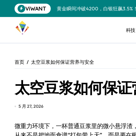
跳
ViWANT
黄金瞬间冲破4200，白银狂飙3.5
转
到
特斯拉中国卖第五，丰田一季净赚两
内
容
科技
Peloton 新车实测：屏幕能转、
Xbox七月大崩盘：裁员3200、
《我的世界》登陆Switch 2：画质
首页
太空豆浆如何保证营养与安全
谷歌DeepMind创始人辞去CEO，但
太空豆浆如何保证
全球最小U盘，容量却碾压iPhone 
400层堆叠、性能翻倍 三星把最新存
召回X9、合作大众遇冷、高端梦碎：
5 月 27, 2026
比Model 3便宜？不，比Model 3有
微重力环境下，一杯普通豆浆里的微小悬浮渣，可能就是致命的窒息源。太空食品的研发逻辑，
550亿美金！沙特把EA买了，但背了
从来不是把地面食谱“打包带上天”，而是要在