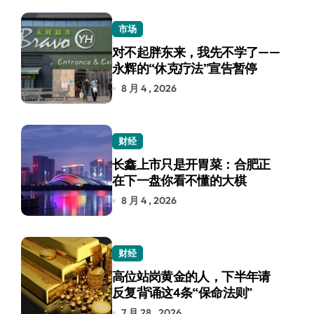
市场
对不起胖东来，我先不学了——
永辉的“休克疗法”宣告暂停
8 月 4 , 2026
财经
长鑫上市只是开胃菜：合肥正
在下一盘你看不懂的大棋
8 月 4 , 2026
财经
高位站岗黄金的人，下半年请
反复背诵这4条“保命法则”
7 月 28 , 2026