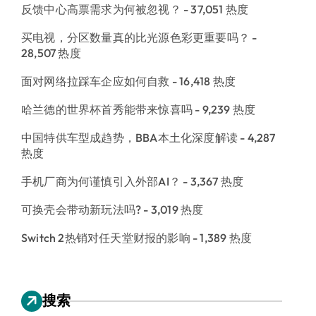
反馈中心高票需求为何被忽视？
- 37,051 热度
买电视，分区数量真的比光源色彩更重要吗？
-
28,507 热度
面对网络拉踩车企应如何自救
- 16,418 热度
哈兰德的世界杯首秀能带来惊喜吗
- 9,239 热度
中国特供车型成趋势，BBA本土化深度解读
- 4,287
热度
手机厂商为何谨慎引入外部AI？
- 3,367 热度
可换壳会带动新玩法吗?
- 3,019 热度
Switch 2热销对任天堂财报的影响
- 1,389 热度
搜索