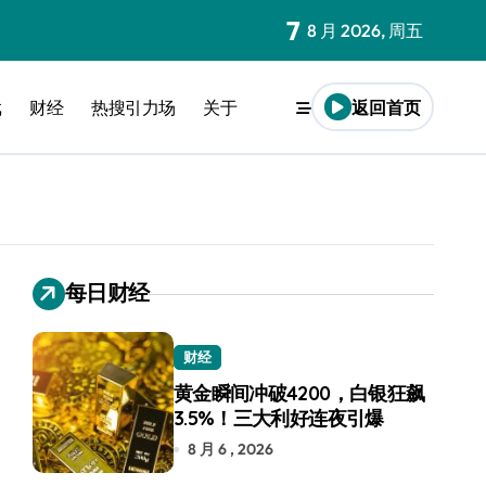
7
8 月 2026, 周五
戏
财经
热搜引力场
关于
返回首页
每日财经
财经
黄金瞬间冲破4200，白银狂飙
3.5%！三大利好连夜引爆
8 月 6 , 2026