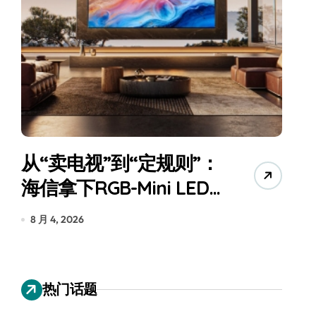
从“卖电视”到“定规则”：
海信拿下RGB-Mini LED
全球话语权
为
8 月 4, 2026
7
热门话题