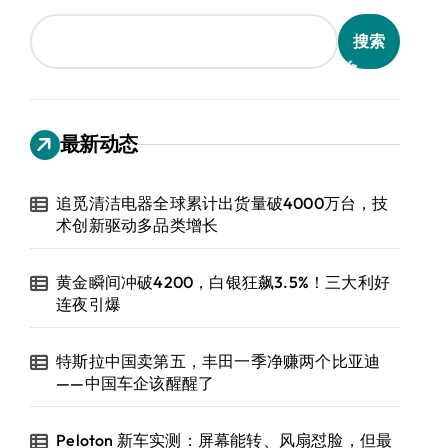
搜索
最新动态
追觅清洁电器全球累计出货量破4000万台，技
术创新驱动多品类增长
黄金瞬间冲破4200，白银狂飙3.5%！三大利好
连夜引爆
特斯拉中国卖第五，丰田一季净赚两个比亚迪
——中国车企该醒醒了
Peloton 新车实测：屏幕能转、风扇怼脸，但最