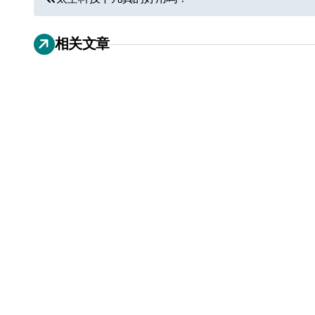
章
相关文章
导
航
电视