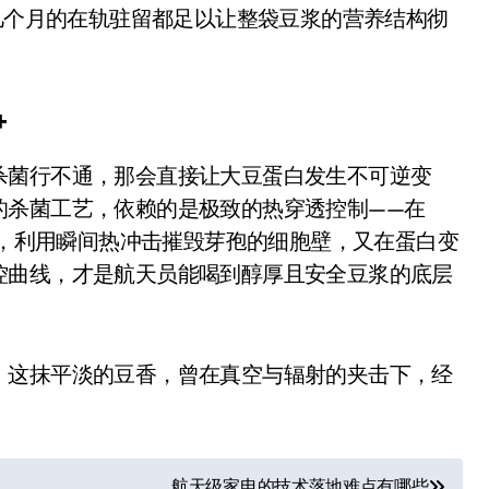
盘你看不懂的大棋
，几个月的在轨驻留都足以让整袋豆浆的营养结构彻
就做错了
GBA SP，情怀拉满
争
盘党也能“以盘换数”了？
杀菌行不通，那会直接让大豆蛋白发生不可逆变
避坑+种草
的杀菌工艺，依赖的是极致的热穿透控制——在
Bose却学不会？一文讲透
级别，利用瞬间热冲击摧毁芽孢的细胞壁，又在蛋白变
控曲线，才是航天员能喝到醇厚且安全豆浆的底层
保姆级教程，有手就会！
0万台，技术创新驱动多品类增长
，这抹平淡的豆香，曾在真空与辐射的夹击下，经
航天级家电的技术落地难点有哪些