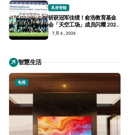
具身智能
斩获冠军佳绩！俞浩教育基金
会「天空工场」成员闪耀 2026
RoboCup 机器人世界杯
7 月 6 , 2026
智慧生活
电视