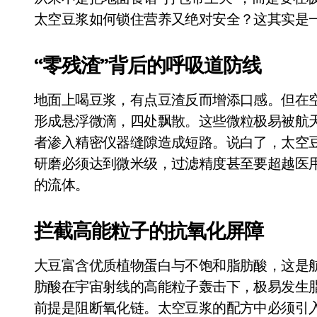
Xbox 25岁生日送壁纸送徽章，就
太空豆浆如何锁住营养又绝对安全？这其实是
别再用汽车USB给MacBook充电了
“零残渣”背后的呼吸道防线
花钱买宝马，启动先看蜘蛛侠？”车
地面上喝豆浆，有点豆渣反而增添口感。但在
Windows 11家庭版和专业版，选
形成悬浮微滴，四处飘散。这些微粒极易被航
你的U盘格式对了吗？详解exFAT和N
者渗入精密仪器缝隙造成短路。说白了，太空豆
维修店最怕的“作死”操作：把手机塞
研磨必须达到微米级，过滤精度甚至要超越医
的流体。
轻到忽略不计 大疆Mini 2S内录实
从“卖电视”到“定规则”：海信拿下RGB-
拦截高能粒子的抗氧化屏障
对不起胖东来，我先不学了——永辉的
大豆富含优质植物蛋白与不饱和脂肪酸，这是
国际首次！中国钙钛矿探测器太空“
肪酸在宇宙射线的高能粒子轰击下，极易发生
小米涨价！K90跳上3099，小米17标
前提是阻断氧化链。太空豆浆的配方中必须引