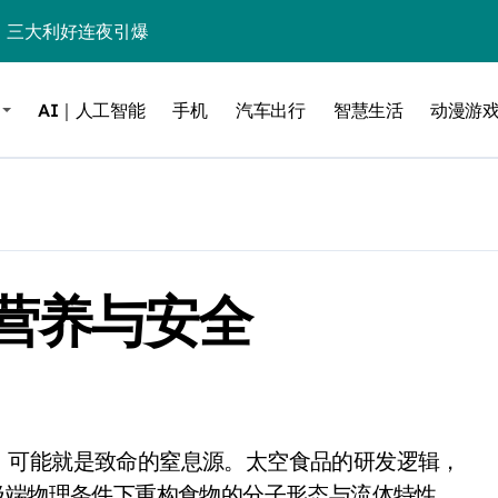
%！三大利好连夜引爆
个比亚迪——中国车企该醒醒了
AI｜人工智能
手机
汽车出行
智慧生活
动漫游
风扇怼脸，但最狠的是那个机械音
卖工作室、网络瘫了，微软这次真急了
大跃进，但鼠标操控才是真·杀手锏？
继续“垂帘听政”？
营养与安全
17顶配？闪迪这波操作太狠了
储技术给了AI
小鹏的“多事之夏”
面儿——试驾雷克萨斯ES 500e
200亿的债
极端物理条件下重构食物的分子形态与流体特性。