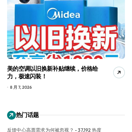
美的空调以旧换新补贴继续，价格给
追
力，极速闪装！
4
长
8 月 7, 2026
8
热门话题
反馈中心高票需求为何被忽视？
- 37,192 热度