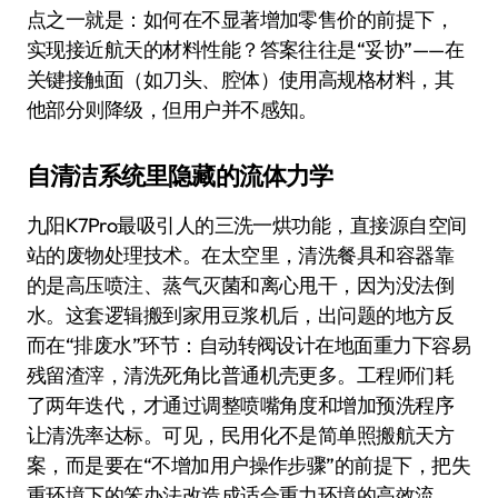
点之一就是：如何在不显著增加零售价的前提下，
实现接近航天的材料性能？答案往往是“妥协”——在
关键接触面（如刀头、腔体）使用高规格材料，其
他部分则降级，但用户并不感知。
自清洁系统里隐藏的流体力学
九阳K7Pro最吸引人的三洗一烘功能，直接源自空间
站的废物处理技术。在太空里，清洗餐具和容器靠
的是高压喷注、蒸气灭菌和离心甩干，因为没法倒
水。这套逻辑搬到家用豆浆机后，出问题的地方反
而在“排废水”环节：自动转阀设计在地面重力下容易
残留渣滓，清洗死角比普通机壳更多。工程师们耗
了两年迭代，才通过调整喷嘴角度和增加预洗程序
让清洗率达标。可见，民用化不是简单照搬航天方
案，而是要在“不增加用户操作步骤”的前提下，把失
重环境下的笨办法改造成适合重力环境的高效流