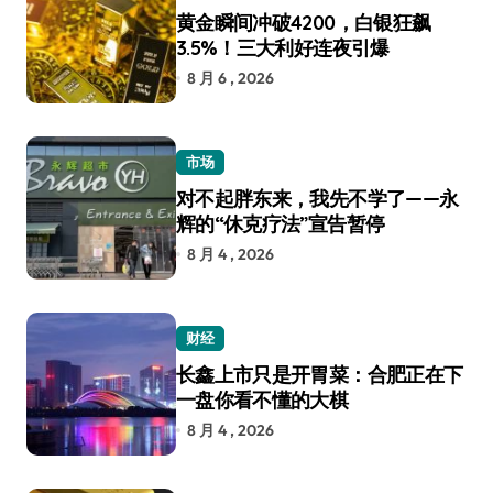
黄金瞬间冲破4200，白银狂飙
3.5%！三大利好连夜引爆
8 月 6 , 2026
市场
对不起胖东来，我先不学了——永
辉的“休克疗法”宣告暂停
8 月 4 , 2026
财经
长鑫上市只是开胃菜：合肥正在下
一盘你看不懂的大棋
8 月 4 , 2026