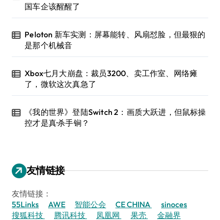
国车企该醒醒了
Peloton 新车实测：屏幕能转、风扇怼脸，但最狠的
是那个机械音
Xbox七月大崩盘：裁员3200、卖工作室、网络瘫
了，微软这次真急了
《我的世界》登陆Switch 2：画质大跃进，但鼠标操
控才是真·杀手锏？
友情链接
友情链接：
55Links
AWE
智能公会
CE CHINA
sinoces
搜狐科技
腾讯科技
凤凰网
果壳
金融界