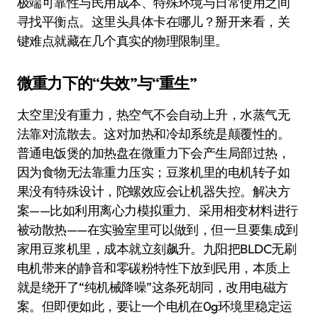
极端可靠性与民用成本、特殊环境与日常使用之间
寻找平衡点。这里头具体卡在哪儿？掰开来看，关
键难点就藏在几个真实的物理限制里。
微重力下的“失效”与“重生”
太空里没有重力，热空气不会自动上升，水蒸气无
法靠对流散去。这对加热和冷却系统是颠覆性的。
普通电饭煲的加热盘在微重力下会产生局部过热，
因为食物无法靠重力压实；豆浆机里的电机转子如
果没有特殊设计，陀螺效应会让机器失控。解决方
案——比如利用离心力模拟重力、采用相变材料进行
被动散热——在实验室里可以做到，但一旦要集成到
家用豆浆机里，成本就立刻飙升。九阳把BLDC无刷
电机带来的静音和零碳粉特性下放到民用，本质上
就是绕开了“纯机械降噪”这条死胡同，改用电磁方
案。但即便如此，要让一个电机在0g环境里稳定运