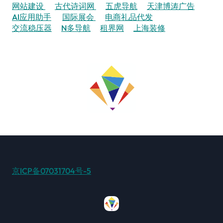
网站建设
古代诗词网
五虎导航
天津博涛广告
AI应用助手
国际展会
电商礼品代发
交流稳压器
N多导航
租界网
上海装修
京ICP备07031704号-5