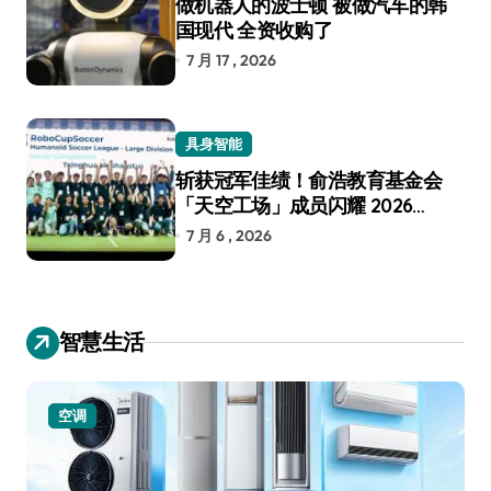
做机器人的波士顿 被做汽车的韩
国现代 全资收购了
7 月 17 , 2026
具身智能
斩获冠军佳绩！俞浩教育基金会
「天空工场」成员闪耀 2026
RoboCup 机器人世界杯
7 月 6 , 2026
智慧生活
空调