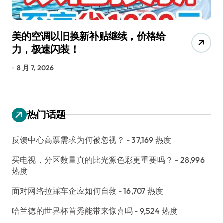
美的空调以旧换新补贴继续，价格给
追
力，极速闪装！
4
长
8 月 7, 2026
8
热门话题
反馈中心高票需求为何被忽视？
- 37,169 热度
买电视，分区数量真的比光源色彩更重要吗？
- 28,996
热度
面对网络拉踩车企应如何自救
- 16,707 热度
哈兰德的世界杯首秀能带来惊喜吗
- 9,524 热度