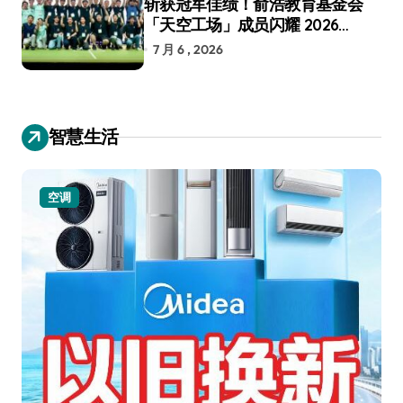
斩获冠军佳绩！俞浩教育基金会
「天空工场」成员闪耀 2026
RoboCup 机器人世界杯
7 月 6 , 2026
智慧生活
空调