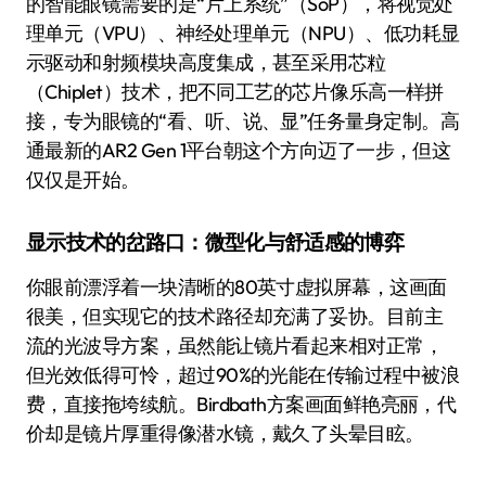
的智能眼镜需要的是“片上系统”（SoP），将视觉处
理单元（VPU）、神经处理单元（NPU）、低功耗显
示驱动和射频模块高度集成，甚至采用芯粒
（Chiplet）技术，把不同工艺的芯片像乐高一样拼
接，专为眼镜的“看、听、说、显”任务量身定制。高
通最新的AR2 Gen 1平台朝这个方向迈了一步，但这
仅仅是开始。
显示技术的岔路口：微型化与舒适感的博弈
你眼前漂浮着一块清晰的80英寸虚拟屏幕，这画面
很美，但实现它的技术路径却充满了妥协。目前主
流的光波导方案，虽然能让镜片看起来相对正常，
但光效低得可怜，超过90%的光能在传输过程中被浪
费，直接拖垮续航。Birdbath方案画面鲜艳亮丽，代
价却是镜片厚重得像潜水镜，戴久了头晕目眩。