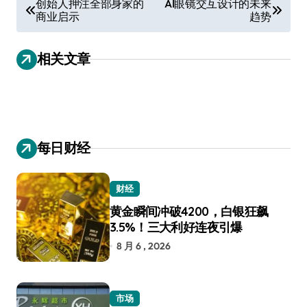
创始人押注全部身家的
AI眼镜交互设计的未来
商业启示
趋势
章
导
相关文章
航
每日财经
财经
黄金瞬间冲破4200，白银狂飙
3.5%！三大利好连夜引爆
8 月 6 , 2026
市场