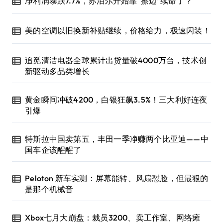
净利润暴跌7.7%，苏泊尔开始靠“擦边”续命了？
美的空调以旧换新补贴继续，价格给力，极速闪装！
追觅清洁电器全球累计出货量破4000万台，技术创
新驱动多品类增长
黄金瞬间冲破4200，白银狂飙3.5%！三大利好连夜
引爆
特斯拉中国卖第五，丰田一季净赚两个比亚迪——中
国车企该醒醒了
Peloton 新车实测：屏幕能转、风扇怼脸，但最狠的
是那个机械音
Xbox七月大崩盘：裁员3200、卖工作室、网络瘫