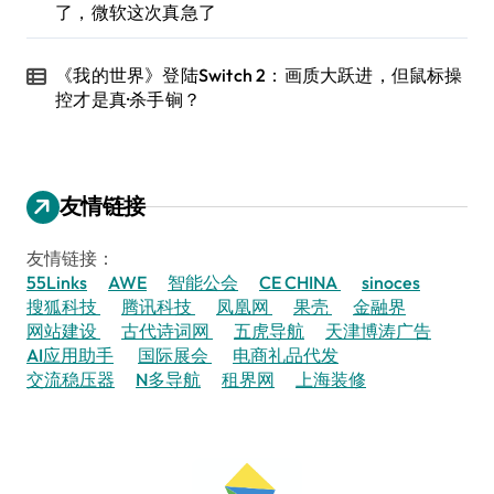
了，微软这次真急了
《我的世界》登陆Switch 2：画质大跃进，但鼠标操
控才是真·杀手锏？
友情链接
友情链接：
55Links
AWE
智能公会
CE CHINA
sinoces
搜狐科技
腾讯科技
凤凰网
果壳
金融界
网站建设
古代诗词网
五虎导航
天津博涛广告
AI应用助手
国际展会
电商礼品代发
交流稳压器
N多导航
租界网
上海装修