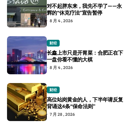
对不起胖东来，我先不学了——永
辉的“休克疗法”宣告暂停
8 月 4 , 2026
财经
长鑫上市只是开胃菜：合肥正在下
一盘你看不懂的大棋
8 月 4 , 2026
财经
高位站岗黄金的人，下半年请反复
背诵这4条“保命法则”
7 月 28 , 2026