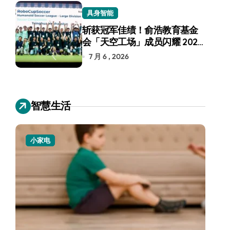
具身智能
斩获冠军佳绩！俞浩教育基金
会「天空工场」成员闪耀 2026
RoboCup 机器人世界杯
7 月 6 , 2026
智慧生活
小家电