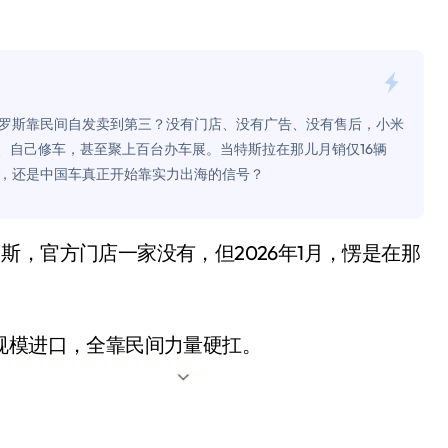
！老司机教你3招真·快充
主怒了：车内不是广告屏！
错真的会后悔吗？
罗斯靠民间自发卖到第三？没有门店、没有广告、没有售后，小米
TFS的终极对决
、自己修车，甚至聚上百台办车展。当特斯拉在那儿月销仅16辆
气，还是中国车真正开始靠实力出海的信号？
冰箱，你中招了吗？
测，值不值得冲？
Mini LED全球话语权
“休克疗法”宣告暂停
开箱”，一边探测射线一边光伏发电
规模进口，全靠民间力量硬扛。
准版逼近4800
盘你看不懂的大棋