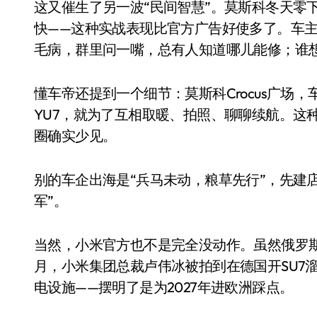
这又催生了另一波“民间智慧”。莫斯科冬天零
快——这种实战表现比官方广告好使多了。车主
毛病，群里问一嘴，总有人知道哪儿能修；谁
懂车帝还提到一个细节：莫斯科Crocus广场，车主
YU7，就为了互相取暖、拍照、聊聊续航。这
圈确实少见。
载重突破 50 吨！美的菱
别的车企出海是“兵马未动，粮草先行”，先建
王重塑重载电梯行业格局
军”。
7 月 25, 2026
当然，小米官方也不是完全没动作。虽然俄罗斯还
月，小米集团总裁卢伟冰被拍到在德国开SU7
电设施——摆明了是为2027年进欧洲踩点。