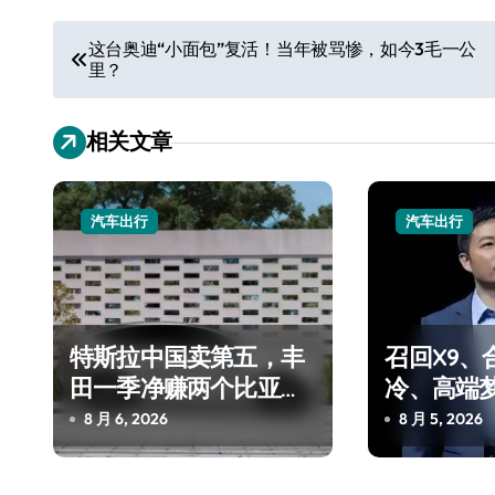
文
这台奥迪“小面包”复活！当年被骂惨，如今3毛一公
里？
章
导
相关文章
航
汽车出行
汽车出行
特斯拉中国卖第五，丰
召回X9、
田一季净赚两个比亚迪
冷、高端
——中国车企该醒醒了
“多事之夏
8 月 6, 2026
8 月 5, 2026