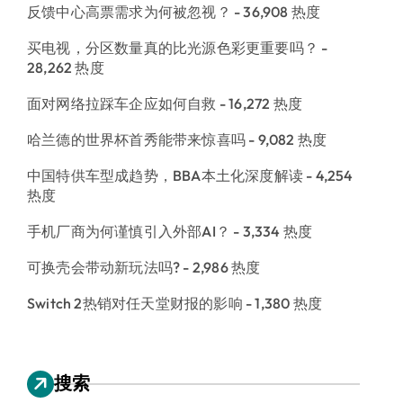
反馈中心高票需求为何被忽视？
- 36,908 热度
买电视，分区数量真的比光源色彩更重要吗？
-
28,262 热度
面对网络拉踩车企应如何自救
- 16,272 热度
哈兰德的世界杯首秀能带来惊喜吗
- 9,082 热度
中国特供车型成趋势，BBA本土化深度解读
- 4,254
热度
手机厂商为何谨慎引入外部AI？
- 3,334 热度
可换壳会带动新玩法吗?
- 2,986 热度
Switch 2热销对任天堂财报的影响
- 1,380 热度
搜索