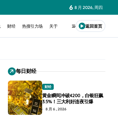
6
8 月 2026, 周四
戏
财经
热搜引力场
关于
返回首页
每日财经
财经
黄金瞬间冲破4200，白银狂飙
3.5%！三大利好连夜引爆
8 月 6 , 2026