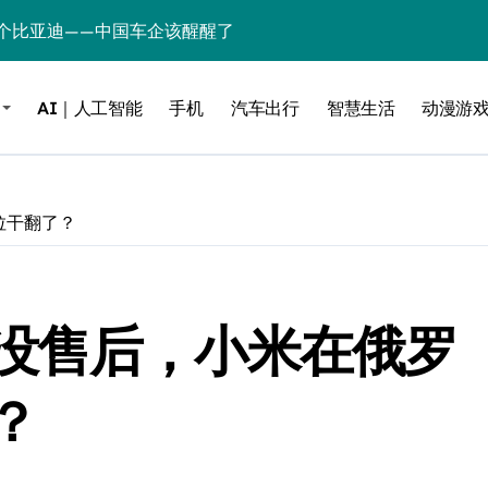
个比亚迪——中国车企该醒醒了
风扇怼脸，但最狠的是那个机械音
AI｜人工智能
手机
汽车出行
智慧生活
动漫游
卖工作室、网络瘫了，微软这次真急了
大跃进，但鼠标操控才是真·杀手锏？
继续“垂帘听政”？
拉干翻了？
17顶配？闪迪这波操作太狠了
储技术给了AI
没售后，小米在俄罗
小鹏的“多事之夏”
面儿——试驾雷克萨斯ES 500e
？
200亿的债
是不送主机，你领不领？