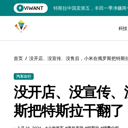
跳
ViWANT
特斯拉中国卖第五，丰田一季净赚两
转
到
Peloton 新车实测：屏幕能转、
内
容
科技
Xbox七月大崩盘：裁员3200、
《我的世界》登陆Switch 2：画质
谷歌DeepMind创始人辞去CEO，但
首页
没开店、没宣传、没售后，小米在俄罗斯把特斯
全球最小U盘，容量却碾压iPhone 
400层堆叠、性能翻倍 三星把最新存
汽车出行
没开店、没宣传、
召回X9、合作大众遇冷、高端梦碎：
比Model 3便宜？不，比Model 3有
斯把特斯拉干翻了
550亿美金！沙特把EA买了，但背了
Xbox 25岁生日送壁纸送徽章，就