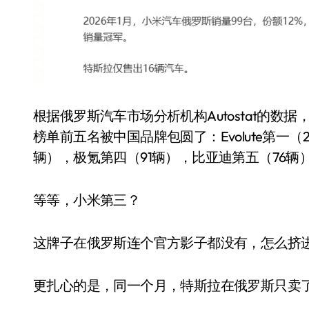
耳机低音像白开水？90%的人第一步
复古玩家狂喜：Anbernic第三次复刻
Xbox 360 游戏终于要登 PC，光
AirTag 新版到底香不香？一篇帮你
根据俄罗斯汽车市场分析机构Autostat的数据
苹果三星偷偷在用的“无感切换”，索尼
榜单前五名被中国品牌包圆了：Evolute第一（
Apple Watch 表盘还能这么玩？
辆），极氪第四（91辆），比亚迪第五（76辆
“内存危机”只是幌子，苹果清库存的
等等，小米第三？
黄金瞬间冲破4200，白银狂飙3.5
这牌子在俄罗斯连个官方影子都没有，怎么挤
更扎心的是，同一个月，特斯拉在俄罗斯只卖了