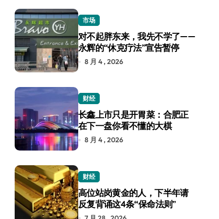
市场
对不起胖东来，我先不学了——
永辉的“休克疗法”宣告暂停
8 月 4 , 2026
财经
长鑫上市只是开胃菜：合肥正
在下一盘你看不懂的大棋
8 月 4 , 2026
财经
高位站岗黄金的人，下半年请
反复背诵这4条“保命法则”
7 月 28 , 2026