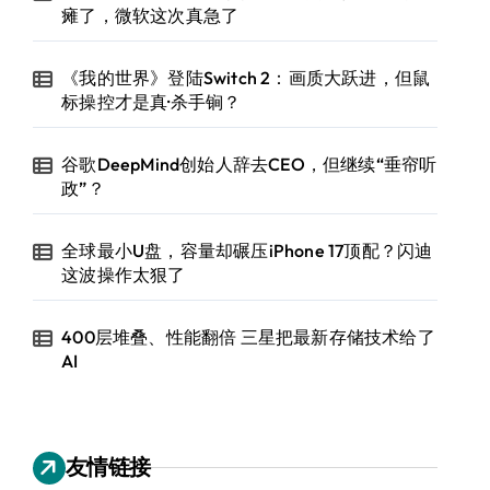
瘫了，微软这次真急了
《我的世界》登陆Switch 2：画质大跃进，但鼠
标操控才是真·杀手锏？
谷歌DeepMind创始人辞去CEO，但继续“垂帘听
政”？
全球最小U盘，容量却碾压iPhone 17顶配？闪迪
这波操作太狠了
400层堆叠、性能翻倍 三星把最新存储技术给了
AI
友情链接