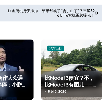
钛金属机身美滋滋，结果却成了“烫手山芋”？三星S2
6 Ultra实机视频曝光！
汽车出行
合作大众遇
比Model 3便宜？不，
梦碎：小鹏的
比Model 3有面儿——试
”
驾雷克萨斯ES 500e
8 月 5, 2026