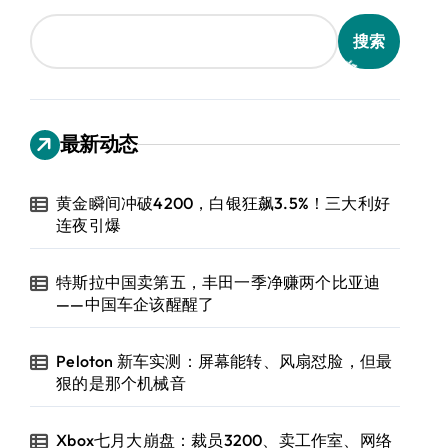
搜索
最新动态
黄金瞬间冲破4200，白银狂飙3.5%！三大利好
连夜引爆
特斯拉中国卖第五，丰田一季净赚两个比亚迪
——中国车企该醒醒了
Peloton 新车实测：屏幕能转、风扇怼脸，但最
狠的是那个机械音
Xbox七月大崩盘：裁员3200、卖工作室、网络