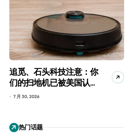
追觅、石头科技注意：你
月
们的扫地机已被美国认定
为“战略武器”
7 月 30, 2026
7
热门话题