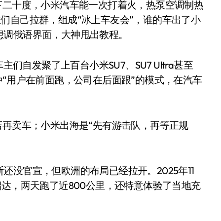
下二十度，小米汽车能一次打着火，热泵空调制热
们自己拉群，组成“冰上车友会”，谁的车出了小
想调俄语界面，大神甩出教程。
们自发聚了上百台小米SU7、SU7 Ultra甚至
种“用户在前面跑，公司在后面跟”的模式，在汽车
从“卖电视”到“定规则”：
店再卖车；小米出海是“先有游击队，再等正规
海信拿下RGB-Mini LED
全球话语权
8 月 4, 2026
没官宣，但欧洲的布局已经拉开。2025年11
溜达，两天跑了近800公里，还特意体验了当地充