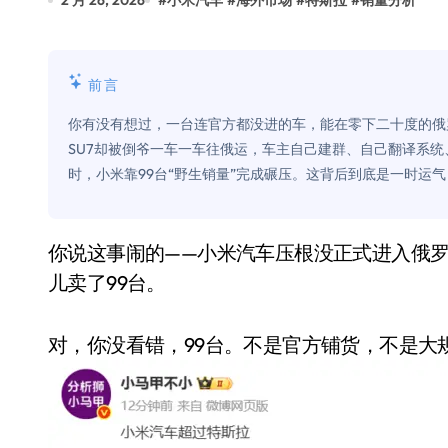
2 月 26, 2026
#
小米汽车
#
海外市场
#
特斯拉
#
销量分析
别再用汽车USB给MacBook充电了
花钱买宝马，启动先看蜘蛛侠？”车
前言
Windows 11家庭版和专业版，选
你有没有想过，一台连官方都没进的车，能在零下二十度的俄
你的U盘格式对了吗？详解exFAT和N
SU7却被倒爷一车一车往俄运，车主自己建群、自己翻译系统
时，小米靠99台“野生销量”完成碾压。这背后到底是一时运
维修店最怕的“作死”操作：把手机塞
轻到忽略不计 大疆Mini 2S内录实
你说这事闹的——小米汽车压根没正式进入俄罗斯，官方门店一家没有，但2026年1月，愣是在那
从“卖电视”到“定规则”：海信拿下RGB-
儿卖了99台。
对不起胖东来，我先不学了——永辉的
国际首次！中国钙钛矿探测器太空“
对，你没看错，99台。不是官方铺货，不是大
小米涨价！K90跳上3099，小米17标
长鑫上市只是开胃菜：合肥正在下一