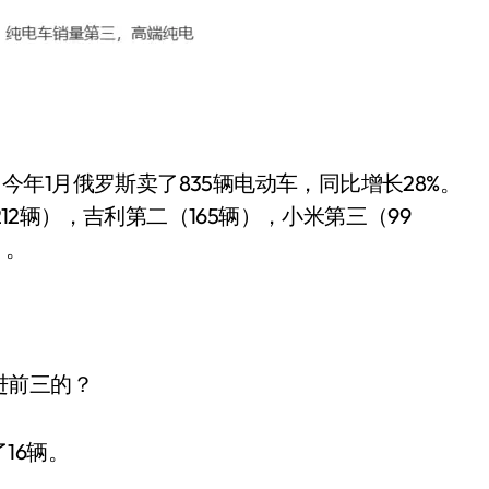
就做错了
GBA SP，情怀拉满
盘党也能“以盘换数”了？
避坑+种草
，今年1月俄罗斯卖了835辆电动车，同比增长28%。
Bose却学不会？一文讲透
212辆），吉利第二（165辆），小米第三（99
保姆级教程，有手就会！
）。
吃相越来越难看了
%！三大利好连夜引爆
进前三的？
16辆。